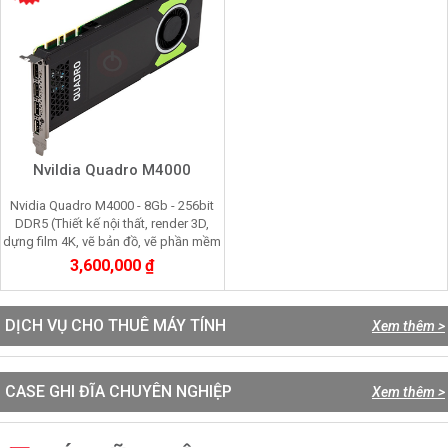
NviIdia Quadro M4000
Nvidia Quadro M4000 - 8Gb - 256bit
DDR5 (Thiết kế nội thất, render 3D,
dựng film 4K, vẽ bản đồ, vẽ phần mềm
cơ khí)
3,600,000 ₫
DỊCH VỤ CHO THUÊ MÁY TÍNH
Xem thêm >
CASE GHI ĐĨA CHUYÊN NGHIỆP
Xem thêm >