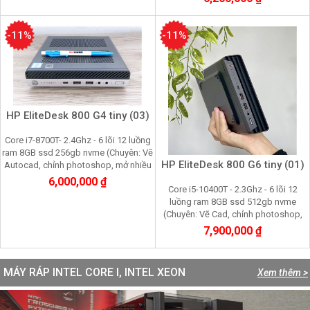
tiện)
-11%
-11%
HP EliteDesk 800 G4 tiny (03)
Core i7-8700T- 2.4Ghz - 6 lõi 12 luồng
ram 8GB ssd 256gb nvme (Chuyên: Vẽ
HP EliteDesk 800 G6 tiny (01)
Autocad, chỉnh photoshop, mở nhiều
trình duyệt web, giả trí đa phương
6,000,000 ₫
Core i5-10400T - 2.3Ghz - 6 lõi 12
tiện)
luồng ram 8GB ssd 512gb nvme
(Chuyên: Vẽ Cad, chỉnh photoshop,
mở nhiều trình duyệt web, giả trí đa
7,900,000 ₫
phương tiện)
MÁY RÁP INTEL CORE I, INTEL XEON
Xem thêm >