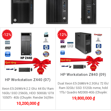
-12%
-12%
HP Workstation Z840 (09)
HP Workstation Z440 (07)
Dual Xeon E5-2686V4-2.3Ghz 72 lõi/
Ram 32Gb/ SSD 512Gb nvme, hdd
Xeon E5-2696V4-2.2 Ghz 44 lõi/ Ram
1Tb/ Quadro M2000-4Gb (Chuyên:
16Gb/ SSD 256Gb, HDD 500GB/ GTX
Render 3D, Video 4K, máy ảo vmware,
1050Ti- 4Gb (Chuyên: Render 3d,film
19,800,000 ₫
server data tool)
2K,máy ảo,giả lập nox, Pi
10,200,000 ₫
node,youtube,cầy gam