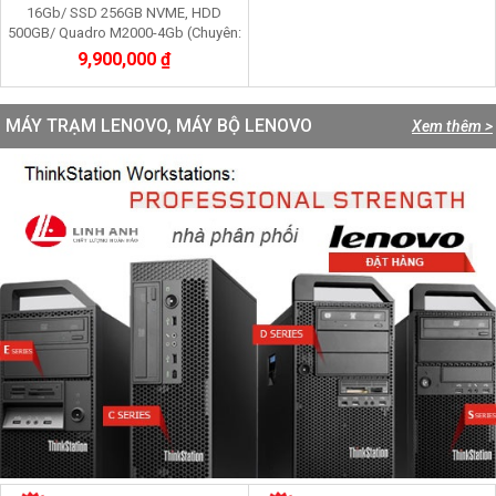
16Gb/ SSD 256GB NVME, HDD
500GB/ Quadro M2000-4Gb (Chuyên:
Dựng, render 3D, Video 2K, máy ảo
9,900,000 ₫
vmware)
MÁY TRẠM LENOVO, MÁY BỘ LENOVO
Xem thêm >