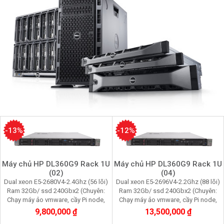
-13%
-12%
Máy chủ HP DL360G9 Rack 1U
Máy chủ HP DL360G9 Rack 1U
(02)
(04)
Dual xeon E5-2680V4-2.4Ghz (56 lõi)
Dual xeon E5-2696V4-2.2Ghz (88 lõi)
Ram 32Gb/ ssd 240Gbx2 (Chuyên:
Ram 32Gb/ ssd 240Gbx2 (Chuyên:
Chạy máy ảo vmware, cầy Pi node,
Chạy máy ảo vmware, cầy Pi node,
youtube, facebook, quản lý data tool)
youtube, facebook, quản lý data tool)
9,800,000 ₫
13,500,000 ₫