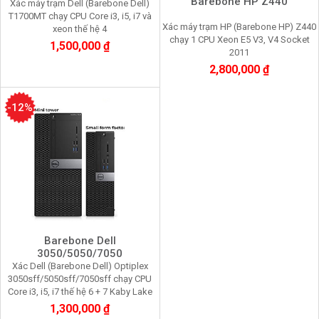
Barebone HP Z440
Xác máy trạm Dell (Barebone Dell)
T1700MT chạy CPU Core i3, i5, i7 và
Xác máy trạm HP (Barebone HP) Z440
xeon thế hệ 4
chạy 1 CPU Xeon E5 V3, V4 Socket
1,500,000 ₫
2011
2,800,000 ₫
-12%
Barebone Dell
3050/5050/7050
Xác Dell (Barebone Dell) Optiplex
3050sff/5050sff/7050sff chạy CPU
Core i3, i5, i7 thế hệ 6 + 7 Kaby Lake
1,300,000 ₫