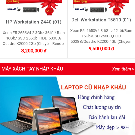
Dell Workstation T5810 (01)
HP Workstation Z440 (01)
Xeon E5- 1650V4-3.6Ghz 12 lõi/Ram
Xeon E5-2686V4-2.3Ghz 36 lõi/ Ram
16Gb/SSD 256GB,HDD
16Gb/ SSD 256Gb, HDD 500GB/
500GB/Quadro K2200-4Gb (Chuyên:
Quadro K2000-2Gb (Chuyên: Render
Render 3d,Edit video máy ảo,cầy giả
9,500,000 ₫
3d, film 2K, máy ảo vmware, cầy Pi
8,200,000 ₫
lập game, youtube, tiktok)
node, youtube)
MÁY XÁCH TAY NHẬP KHẨU
Xem thêm >