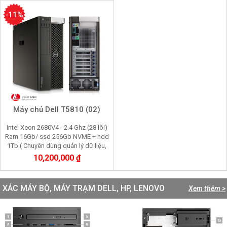
-11%
Máy chủ Dell T5810 (02)
Intel Xeon 2680V4 - 2.4 Ghz (28 lõi)
Ram 16Gb/ ssd 256Gb NVME + hdd
1Tb ( Chuyên dùng quản lý dữ liệu,
chạy phần mềm kế toán doanh
10,200,000 ₫
nghiệp)
XÁC MÁY BỘ, MÁY TRẠM DELL, HP, LENOVO
Xem thêm >