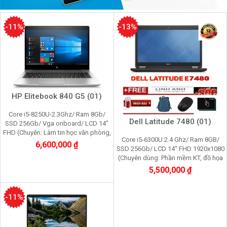
-11%
-13%
HP Elitebook 840 G5 (01)
Core i5-8250U-2.3Ghz/ Ram 8Gb/
Dell Latitude 7480 (01)
SSD 256Gb/ Vga onboard/ LCD 14"
FHD (Chuyên: Làm tin học văn phòng,
Core i5-6300U 2.4 Ghz/ Ram 8GB/
giải trí đa phương tiện, đồ họa nhẹ)
6,600,000 ₫
SSD 256Gb/ LCD 14" FHD 1920x1080
(Chuyên dùng: Phần mềm KT, đồ họa
cơ bản, tin học văn phòng)
5,500,000 ₫
-11%