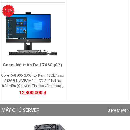
-12%
Case liền màn Dell 7460 (02)
Core i5-8500- 3.0Ghz/ Ram 16Gb/ ssd
512GB NVME/ Màn LCD 24" full hd
tràn viền (Chuyên: TIn học văn phòng,
Kê toán, chơi game, đồ họa cơ bản)
12,300,000 ₫
MÁY CHỦ SERVER
Xem thêm >