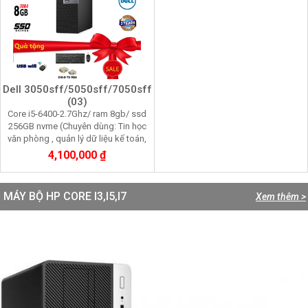
Dell 3050sff/5050sff/7050sff
(03)
Core i5-6400-2.7Ghz/ ram 8gb/ ssd
256GB nvme (Chuyên dùng: Tin học
văn phòng , quản lý dữ liệu kế toán,
giải trí đa phương tiện, đồ họa 2D)
4,100,000 ₫
MÁY BỘ HP CORE I3,I5,I7
Xem thêm >