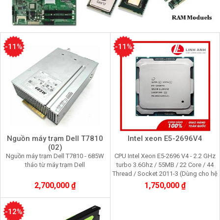
-11%
-11%
Nguồn máy trạm Dell T7810
Intel xeon E5-2696V4
(02)
Nguồn máy trạm Dell T7810 - 685W
CPU Intel Xeon E5-2696 V4 - 2.2 GHz
tháo từ máy trạm Dell
turbo 3.6Ghz / 55MB / 22 Core / 44
Thread / Socket 2011-3 (Dùng cho hệ
thống máy trạm, máy chủ)
2,700,000 ₫
1,750,000 ₫
-12%