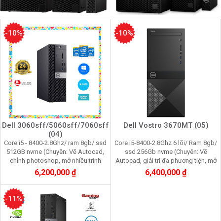
-10%
-10%
Dell 3060sff/5060sff/7060sff
Dell Vostro 3670MT (05)
(04)
Core i5 - 8400-2.8Ghz/ ram 8gb/ ssd
Core i5-8400-2.8Ghz 6 lõi/ Ram 8gb/
512GB nvme (Chuyên: Vẽ Autocad,
ssd 256Gb nvme (Chuyên: Vẽ
chỉnh photoshop, mở nhiều trình
Autocad, giải trí đa phương tiện, mở
duyệt web, quản lý dữ liệu kế toán)
nhiều trình duyệt web, quản lý dữ liệu
6,200,000 ₫
6,400,000 ₫
kế toán)
-11%