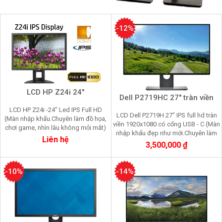
-12%
LCD HP Z24i 24"
Dell P2719HC 27" tràn viền
LCD HP Z24i -24" Led IPS Full HD
LCD Dell P2719H 27" IPS full hd tràn
(Màn nhập khẩu.Chuyên làm đồ họa,
viền 1920x1080 có cổng USB - C (Màn
chơi game, nhìn lâu không mỏi mắt)
nhập khẩu đẹp như mới.Chuyên làm
Liên hệ
đồ họa, chơi game, nhìn lâu không
3,500,000 ₫
mỏi mắt
-10%
-14%