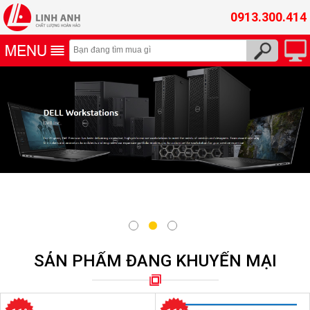
0913.300.414
SẢN PHẨM ĐANG KHUYẾN MẠI