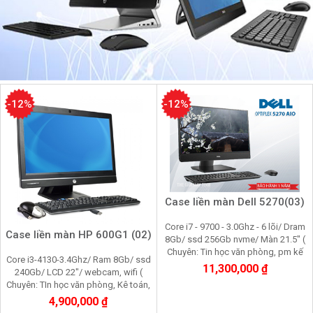
-12%
-12%
Case liền màn Dell 5270(03)
Core i7 - 9700 - 3.0Ghz - 6 lõi/ Dram
Case liền màn HP 600G1 (02)
8Gb/ ssd 256Gb nvme/ Màn 21.5" (
Chuyên: Tin học văn phòng, pm kế
Core i3-4130-3.4Ghz/ Ram 8Gb/ ssd
toán, chơi game, đồ họa cơ bản)
11,300,000 ₫
240Gb/ LCD 22"/ webcam, wifi (
Chuyên: TIn học văn phòng, Kê toán,
chơi game, đồ họa cơ bản)
4,900,000 ₫