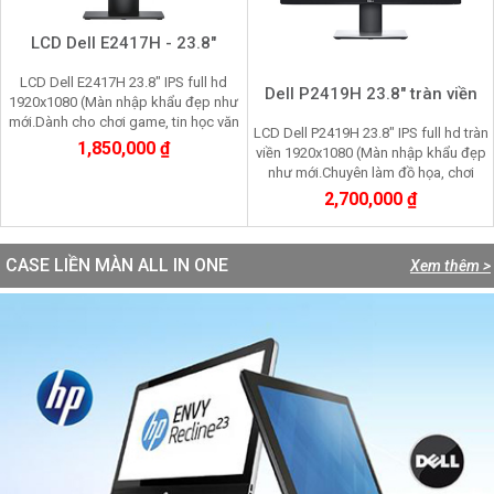
LCD Dell E2417H - 23.8"
LCD Dell E2417H 23.8" IPS full hd
Dell P2419H 23.8" tràn viền
1920x1080 (Màn nhập khẩu đẹp như
mới.Dành cho chơi game, tin học văn
LCD Dell P2419H 23.8" IPS full hd tràn
phòng nhìn lâu không mỏi mắt)
1,850,000 ₫
viền 1920x1080 (Màn nhập khẩu đẹp
như mới.Chuyên làm đồ họa, chơi
game, nhìn lâu không mỏi mắt
2,700,000 ₫
CASE LIỀN MÀN ALL IN ONE
Xem thêm >