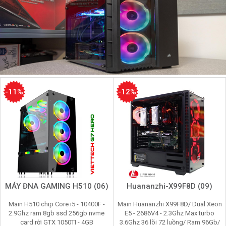
-11%
-12%
MÁY ĐNA GAMING H510 (06)
Huananzhi-X99F8D (09)
Main H510 chip Core i5 - 10400F -
Main Huananzhi X99F8D/ Dual Xeon
2.9Ghz ram 8gb ssd 256gb nvme
E5 - 2686V4 - 2.3Ghz Max turbo
card rời GTX 1050TI - 4GB
3.6Ghz 36 lõi 72 luồng/ Ram 96Gb/