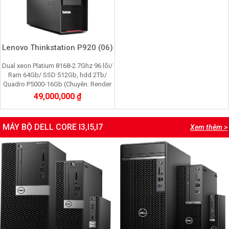
Lenovo Thinkstation P920 (06)
Dual xeon Platium 8168-2.7Ghz 96 lõi/
Ram 64Gb/ SSD 512Gb, hdd 2Tb/
Quadro P5000-16Gb (Chuyên: Render
3d, Edit video, máy ảo, ,giả lập game,
49,000,000 ₫
youtube)
MÁY BỘ DELL CORE I3,I5,I7
Xem thêm >