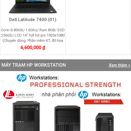
Dell Latitude 7400 (01)
Core i5-8365U 1.6Ghz/ Ram 8GB/ SSD
256Gb/ LCD 14" full hd ips 1920x1080
(Chuyên dùng: Phần mềm KT, đồ họa
cơ bản, tin học văn phòng)
6,600,000 ₫
MÁY TRẠM HP WORKSTATION
Xem thêm >