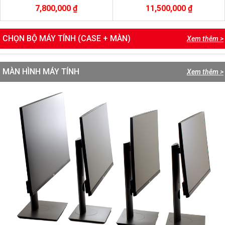
ssd 256Gb nvme/ Radeon RX 580-
7,800,000 ₫
11,500,000 ₫
8gb
CHỌN BỘ MÁY TÍNH (CASE + MÀN)
Xem thêm >
MÀN HÌNH MÁY TÍNH
Xem thêm >