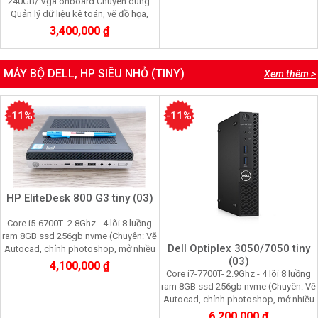
240GB/ Vga onboard Chuyên dùng:
Quản lý dữ liệu kê toán, vẽ đồ họa,
chơi game, mở nhiều trình duyệt web)
3,400,000 ₫
MÁY BỘ DELL, HP SIÊU NHỎ (TINY)
Xem thêm >
-11%
-11%
HP EliteDesk 800 G3 tiny (03)
Core i5-6700T- 2.8Ghz - 4 lõi 8 luồng
ram 8GB ssd 256gb nvme (Chuyên: Vẽ
Dell Optiplex 3050/7050 tiny
Autocad, chỉnh photoshop, mở nhiều
(03)
trình duyệt web, giả trí đa phương
4,100,000 ₫
Core i7-7700T- 2.9Ghz - 4 lõi 8 luồng
tiện)
ram 8GB ssd 256gb nvme (Chuyên: Vẽ
Autocad, chỉnh photoshop, mở nhiều
trình duyệt web, giả trí đa phương
6,200,000 ₫