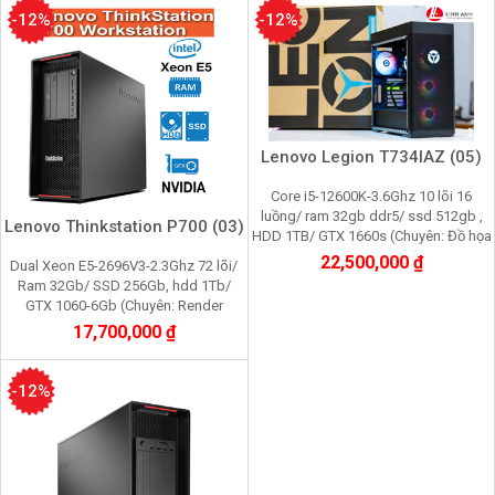
-12%
-12%
Lenovo Legion T734IAZ (05)
Core i5-12600K-3.6Ghz 10 lõi 16
luồng/ ram 32gb ddr5/ ssd 512gb ,
Lenovo Thinkstation P700 (03)
HDD 1TB/ GTX 1660s (Chuyên: Đồ họa
3d, film 4K, cầy Pi node, youtube,
22,500,000 ₫
Dual Xeon E5-2696V3-2.3Ghz 72 lõi/
facebook, gami
Ram 32Gb/ SSD 256Gb, hdd 1Tb/
GTX 1060-6Gb (Chuyên: Render
3d,film 4K,máy ảo,giả lập nox,,cầy
17,700,000 ₫
youtube, facebook)
-12%