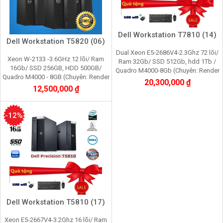
Dell Workstation T7810 (14)
Dell Workstation T5820 (06)
Dual Xeon E5-2686V4-2.3Ghz 72 lõi/
Xeon W-2133 -3.6GHz 12 lõi/ Ram
Ram 32Gb/ SSD 512Gb, hdd 1Tb /
16Gb/ SSD 256GB, HDD 500GB/
Quadro M4000-8Gb (Chuyên: Render
Quadro M4000 - 8GB (Chuyên: Render
3D, Video 4K, giả lập nox, máy ảo
20,300,000 ₫
3d,Edit video máy ảo,cầy giả lập
12,500,000 ₫
vmware)
game, youtube, tiktok)
-12%
Dell Workstation T5810 (17)
Xeon E5-2667V4-3.2Ghz 16 lõi/ Ram