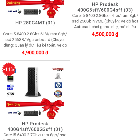
HP Prodesk
400G5sff/600G4sff (03)
Core i5-8400-2.8Ghz - 4 lõi/ ram 8gb/
ssd 256Gb NVME (Chuyên: Vẽ đồ họa
HP 280G4MT (01)
Autocad, chơi game nhẹ, mở nhiều
trình duyệt web)
4,500,000 ₫
Core i5-8400-2.8Ghz 6 lõi/ ram 8gb/
ssd 256GB/ Vga onboard (Chuyên
dùng: Quản lý dữ liệu kê toán, vẽ đồ
họa, chơi game nhẹ nhàng, bán hàng
4,900,000 ₫
online)
-11%
HP Prodesk
400G4sff/600G3sff (01)
Core i5-6400-2.7Ghz/ ram 8gb/ ssd