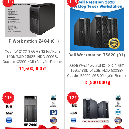
-11%
-11%
HP Workstation Z4G4 (01)
Xeon W-2133-3.6GHz 12 lõi/ Ram
Dell Workstation T5820 (01)
16Gb/SSD 256GB, HDD 500GB/
Quadro K2200-4GB (Chuyên: Render
Xeon W-2145-3.7GHz 16 lõi/ Ram
3d,Edit video máy ảo,cầy giả lập
11,500,000 ₫
16Gb/ SSD 512GB, HDD 500GB/
game, youtube, tiktok)
Quadro P2000, 5GB (Chuyên: Render
3d,Edit video máy ảo,cầy giả lập
15,500,000 ₫
game, youtube, tiktok)
-11%
-12%