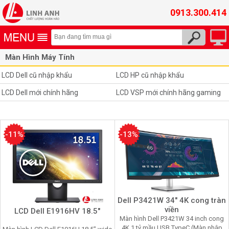
0913.300.414
Màn Hình Máy Tính
LCD Dell cũ nhập khẩu
LCD HP cũ nhập khẩu
LCD Dell mới chính hãng
LCD VSP mới chính hãng gaming
-11%
-13%
Dell P3421W 34" 4K cong tràn
viền
LCD Dell E1916HV 18.5"
Màn hình Dell P3421W 34 inch cong
4K 1 tỷ mầu USB TypeC (Màn nhập