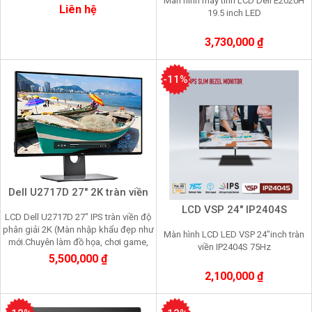
Màn hình máy tính LCD Dell E2020H
Liên hệ
19.5 inch LED
3,730,000 ₫
-11%
Dell U2717D 27" 2K tràn viền
LCD VSP 24" IP2404S
LCD Dell U2717D 27" IPS tràn viền độ
phân giải 2K (Màn nhập khẩu đẹp như
Màn hình LCD LED VSP 24"inch tràn
mới.Chuyên làm đồ họa, chơi game,
viền IP2404S 75Hz
nhìn lâu không mỏi mắt)
5,500,000 ₫
2,100,000 ₫