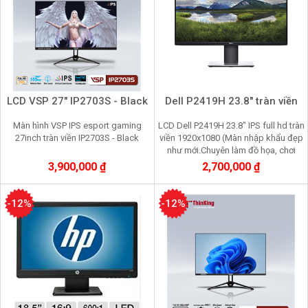
LCD VSP 27" IP2703S - Black
Dell P2419H 23.8" tràn viền
Màn hình VSP IPS esport gaming
LCD Dell P2419H 23.8" IPS full hd tràn
27inch tràn viền IP2703S - Black
viền 1920x1080 (Màn nhập khẩu đẹp
như mới.Chuyên làm đồ họa, chơi
game, nhìn lâu không mỏi mắt
3,900,000 ₫
2,700,000 ₫
-12%
-12%