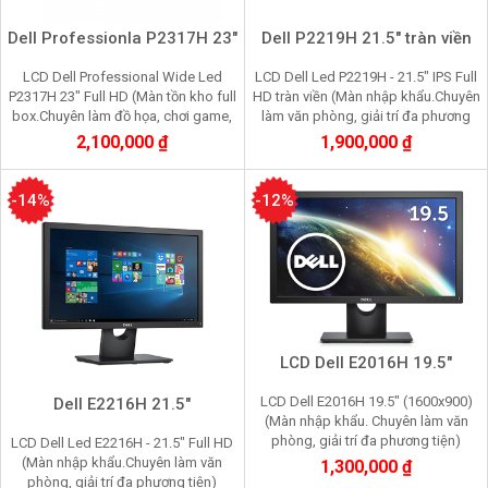
Dell Professionla P2317H 23"
Dell P2219H 21.5" tràn viền
LCD Dell Professional Wide Led
LCD Dell Led P2219H - 21.5" IPS Full
P2317H 23" Full HD (Màn tồn kho full
HD tràn viền (Màn nhập khẩu.Chuyên
box.Chuyên làm đồ họa, chơi game,
làm văn phòng, giải trí đa phương
nhìn lâu không mỏi mắt)
tiện, vẽ đồ họa, chơi game)
2,100,000 ₫
1,900,000 ₫
-14%
-12%
LCD Dell E2016H 19.5"
LCD Dell E2016H 19.5" (1600x900)
Dell E2216H 21.5"
(Màn nhập khẩu. Chuyên làm văn
phòng, giải trí đa phương tiện)
LCD Dell Led E2216H - 21.5" Full HD
(Màn nhập khẩu.Chuyên làm văn
1,300,000 ₫
phòng, giải trí đa phương tiện)