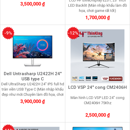
LCD HP EliteDisplay E231, 23'' inch
đồ họa, chơi game, nhìn lâu không
3,500,000 ₫
LED Backlit (Màn nhập khẩu làm đồ
mỏi mắt
họa, chơi game rất tốt)
1,700,000 ₫
-9%
-12%
Dell Untrasharp U2422H 24"
USB type C
Dell UltraSharp U2422H 24" IPS full hd
LCD VSP 24" cong CM2406H
tràn viền USB Type C (Màn nhập khẩu
đẹp như mới.Chuyên làm đồ họa, chơi
Màn hình LCD VSP LED 24" cong
game, nhìn lâu không mỏi mắt)
3,900,000 ₫
CM2406H 75Khz
2,500,000 ₫