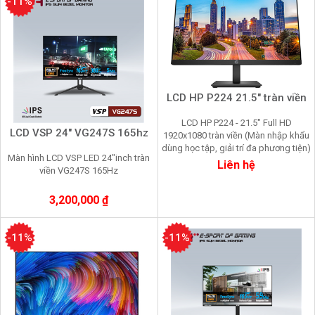
-11%
LCD HP P224 21.5" tràn viền
LCD HP P224 - 21.5" Full HD
LCD VSP 24" VG247S 165hz
1920x1080 tràn viền (Màn nhập khẩu
dùng học tập, giải trí đa phương tiện)
Màn hình LCD VSP LED 24"inch tràn
Liên hệ
viền VG247S 165Hz
3,200,000 ₫
-11%
-11%