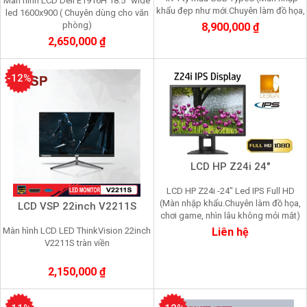
Màn hình LCD Dell E1916H 18.5" wide
khẩu đẹp như mới.Chuyên làm đồ họa,
led 1600x900 ( Chuyên dùng cho văn
chơi game, nhìn lâu không mỏi mắt
phòng)
8,900,000 ₫
2,650,000 ₫
-12%
LCD HP Z24i 24"
LCD HP Z24i -24" Led IPS Full HD
(Màn nhập khẩu.Chuyên làm đồ họa,
LCD VSP 22inch V2211S
chơi game, nhìn lâu không mỏi mắt)
Liên hệ
Màn hình LCD LED ThinkVision 22inch
V2211S tràn viền
2,150,000 ₫