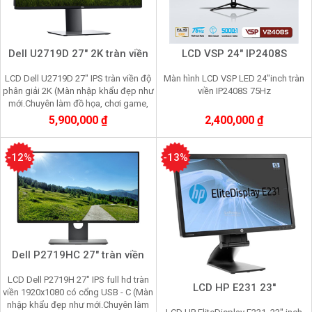
Dell U2719D 27" 2K tràn viền
LCD VSP 24" IP2408S
LCD Dell U2719D 27" IPS tràn viền độ
Màn hình LCD VSP LED 24"inch tràn
phân giải 2K (Màn nhập khẩu đẹp như
viền IP2408S 75Hz
mới.Chuyên làm đồ họa, chơi game,
nhìn lâu không mỏi mắt)
5,900,000 ₫
2,400,000 ₫
-12%
-13%
Dell P2719HC 27" tràn viền
LCD Dell P2719H 27" IPS full hd tràn
LCD HP E231 23''
viền 1920x1080 có cổng USB - C (Màn
nhập khẩu đẹp như mới.Chuyên làm