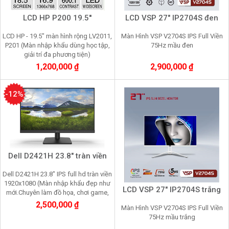
LCD HP P200 19.5''
LCD VSP 27" IP2704S đen
LCD HP - 19.5" màn hình rộng LV2011,
Màn Hình VSP V2704S IPS Full Viền
P201 (Màn nhập khẩu dùng học tập,
75Hz mầu đen
giải trí đa phương tiện)
1,200,000 ₫
2,900,000 ₫
-12%
Dell D2421H 23.8" tràn viền
Dell D2421H 23.8" IPS full hd tràn viền
1920x1080 (Màn nhập khẩu đẹp như
LCD VSP 27" IP2704S trắng
mới.Chuyên làm đồ họa, chơi game,
nhìn lâu không mỏi mắt)
2,500,000 ₫
Màn Hình VSP V2704S IPS Full Viền
75Hz mầu trắng