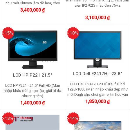
Màn hình VSP IPS Thinking 27inch tràn
như mới.Chuyên làm đồ họa, chơi
viền IP2702S mầu đen 75Hz
game, nhìn lâu không mỏi mắt)
3,400,000 ₫
3,100,000 ₫
-15%
-10%
LCD Dell E2417H - 23.8"
LCD HP P221 21.5"
LCD Dell E2417H 23.8" IPS full hd
LCD HP P221 - 21.5" Full HD (Màn
1920x1080 (Màn nhập khẩu đẹp như
nhập khẩu dùng học tập, giải trí đa
mới.Dành cho chơi game, tin học văn
phương tiện)
phòng nhìn lâu không mỏi mắt)
1,850,000 ₫
1,400,000 ₫
-13%
-14%