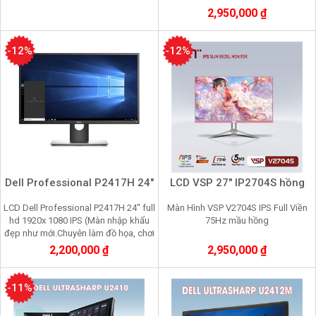
2,950,000 ₫
-12%
-12%
Dell Professional P2417H 24"
LCD VSP 27" IP2704S hồng
LCD Dell Professional P2417H 24" full
Màn Hình VSP V2704S IPS Full Viền
hd 1920x 1080 IPS (Màn nhập khẩu
75Hz mầu hồng
đẹp như mới.Chuyên làm đồ họa, chơi
game, nhìn lâu không mỏi mắt
2,200,000 ₫
2,950,000 ₫
-11%