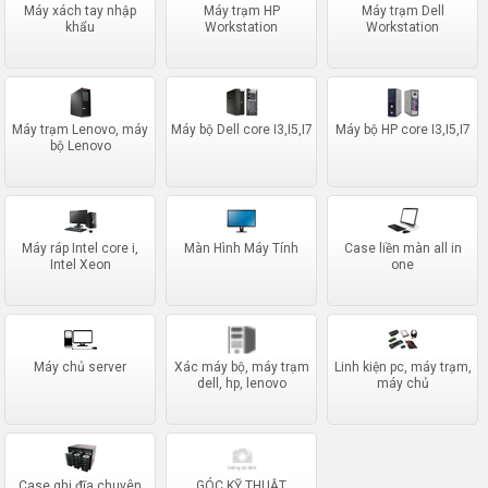
Máy xách tay nhập
Máy trạm HP
Máy trạm Dell
khẩu
Workstation
Workstation
Máy trạm Lenovo, máy
Máy bộ Dell core I3,I5,I7
Máy bộ HP core I3,I5,I7
bộ Lenovo
Máy ráp Intel core i,
Màn Hình Máy Tính
Case liền màn all in
Intel Xeon
one
Máy chủ server
Xác máy bộ, máy trạm
Linh kiện pc, máy trạm,
dell, hp, lenovo
máy chủ
Case ghi đĩa chuyên
GÓC KỸ THUẬT