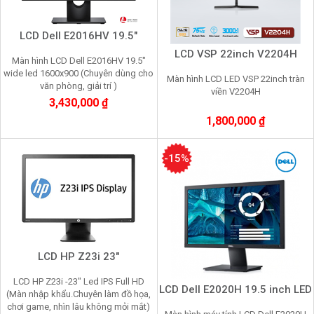
LCD Dell E2016HV 19.5"
LCD VSP 22inch V2204H
Màn hình LCD Dell E2016HV 19.5"
wide led 1600x900 (Chuyên dùng cho
Màn hình LCD LED VSP 22inch tràn
văn phòng, giải trí )
viền V2204H
3,430,000 ₫
1,800,000 ₫
-15%
LCD HP Z23i 23"
LCD HP Z23i -23" Led IPS Full HD
LCD Dell E2020H 19.5 inch LED
(Màn nhập khẩu.Chuyên làm đồ họa,
chơi game, nhìn lâu không mỏi mắt)