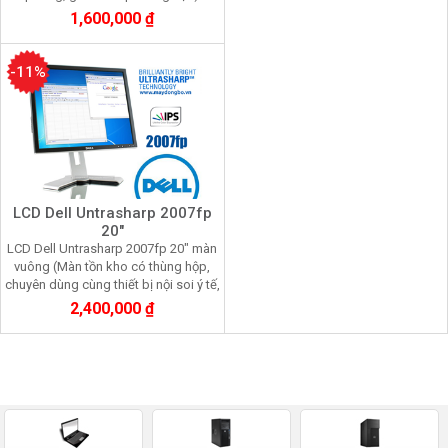
1,600,000 ₫
-11%
LCD Dell Untrasharp 2007fp
20"
LCD Dell Untrasharp 2007fp 20" màn
vuông (Màn tồn kho có thùng hộp,
chuyên dùng cùng thiết bị nội soi ý tế,
xử lý đồ họa)
2,400,000 ₫