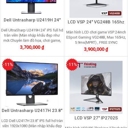
Dell Untrasharp U2419H 24"
LCD VSP 24" VG248B 165hz
Dell UltraSharp U2419H 24" IPS full hd
Màn hình LCD chơi game VSP 24inch
tràn viền (Màn nhập khẩu đẹp như
ESport Gaming VG248B, Max 165Hz,
mới.Chuyên làm đồ họa, chơi game,
5.9ms(MPRT) , FREE SYNC
nhìn lâu không mỏi mắt)
3,700,000 ₫
3,900,000 ₫
-11%
-11%
Dell Untrasharp U2417H 23.8"
LCD VSP 27" IP2702S
LCD Dell U2417H 23.8" IPS full hd tràn
viền 1920x1080 (Màn nhập khẩu đẹp