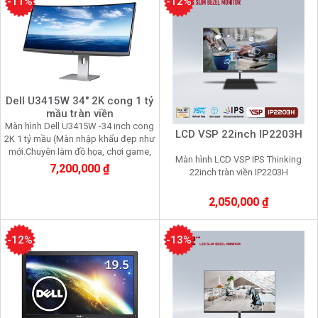
-11%
-12%
Dell U3415W 34" 2K cong 1 tỷ
mầu tràn viền
Màn hình Dell U3415W -34 inch cong
LCD VSP 22inch IP2203H
2K 1 tỷ mầu (Màn nhập khẩu đẹp như
mới.Chuyên làm đồ họa, chơi game,
Màn hình LCD VSP IPS Thinking
nhìn lâu không mỏi mắt
7,200,000 ₫
22inch tràn viền IP2203H
2,050,000 ₫
-12%
-13%