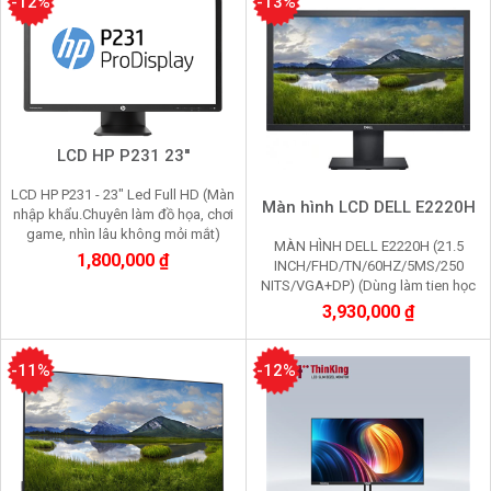
-12%
-13%
LCD HP P231 23''
LCD HP P231 - 23" Led Full HD (Màn
Màn hình LCD DELL E2220H
nhập khẩu.Chuyên làm đồ họa, chơi
game, nhìn lâu không mỏi mắt)
MÀN HÌNH DELL E2220H (21.5
1,800,000 ₫
INCH/FHD/TN/60HZ/5MS/250
NITS/VGA+DP) (Dùng làm tien học
văn phòng, chơi game)
3,930,000 ₫
-11%
-12%