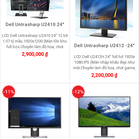
Dell Untrasharp U2410 24"
LCD Dell Untrasharp U2410 24" 12 bit
1.07 tỷ mầu 1920x1200 (Màn tồn kho
Dell Untrasharp U2412 -24"
full box.Chuyên làm đồ họa, chơi
game, nhìn lâu không mỏi mắt)
2,900,000 ₫
LCD Dell U2412H 24" full hd 1920x
1080 IPS (Màn nhập khẩu đẹp như
mới.Chuyên làm đồ họa, chơi game,
nhìn lâu không mỏi mắt
2,200,000 ₫
-11%
-12%