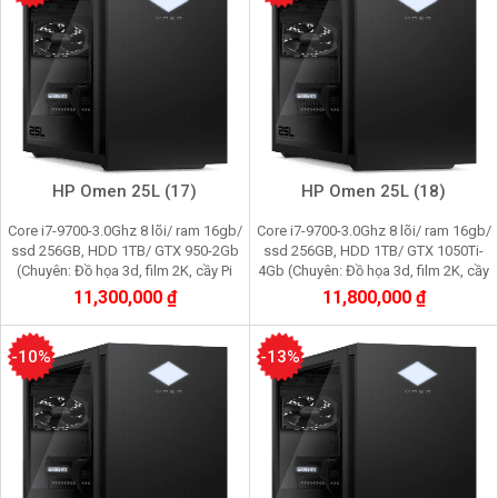
HP Omen 25L (17)
HP Omen 25L (18)
Core i7-9700-3.0Ghz 8 lõi/ ram 16gb/
Core i7-9700-3.0Ghz 8 lõi/ ram 16gb/
ssd 256GB, HDD 1TB/ GTX 950-2Gb
ssd 256GB, HDD 1TB/ GTX 1050Ti-
(Chuyên: Đồ họa 3d, film 2K, cầy Pi
4Gb (Chuyên: Đồ họa 3d, film 2K, cầy
node, youtube, facebook, gaming)
Pi node, youtube, facebook, gaming)
11,300,000 ₫
11,800,000 ₫
-10%
-13%