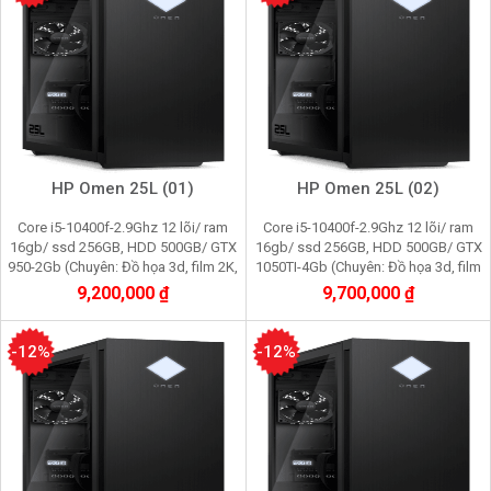
HP Omen 25L (01)
HP Omen 25L (02)
Core i5-10400f-2.9Ghz 12 lõi/ ram
Core i5-10400f-2.9Ghz 12 lõi/ ram
16gb/ ssd 256GB, HDD 500GB/ GTX
16gb/ ssd 256GB, HDD 500GB/ GTX
950-2Gb (Chuyên: Đồ họa 3d, film 2K,
1050TI-4Gb (Chuyên: Đồ họa 3d, film
cầy Pi node, youtube, facebook,
2K, cầy Pi node, youtube, facebook,
9,200,000 ₫
9,700,000 ₫
gaming)
gaming)
-12%
-12%