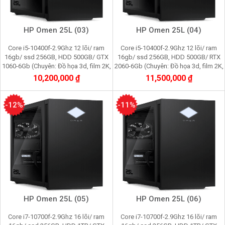
HP Omen 25L (03)
HP Omen 25L (04)
Core i5-10400f-2.9Ghz 12 lõi/ ram
Core i5-10400f-2.9Ghz 12 lõi/ ram
16gb/ ssd 256GB, HDD 500GB/ GTX
16gb/ ssd 256GB, HDD 500GB/ RTX
1060-6Gb (Chuyên: Đồ họa 3d, film 2K,
2060-6Gb (Chuyên: Đồ họa 3d, film 2K,
cầy Pi node, youtube, facebook,
cầy Pi node, youtube, facebook,
10,200,000 ₫
11,500,000 ₫
gaming)
gaming)
-12%
-11%
HP Omen 25L (05)
HP Omen 25L (06)
Core i7-10700f-2.9Ghz 16 lõi/ ram
Core i7-10700f-2.9Ghz 16 lõi/ ram