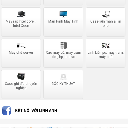
Máy ráp Intel core i,
Màn Hình Máy Tính
Case liền màn all in
Intel Xeon
one
Máy chủ server
Xác máy bộ, máy trạm
Linh kiện pc, máy trạm,
dell, hp, lenovo
máy chủ
Case ghi đĩa chuyên
GÓC KỸ THUẬT
nghiệp
KẾT NỐI VỚI LINH ANH