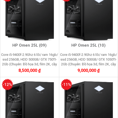
HP Omen 25L (09)
HP Omen 25L (10)
Core i5-9400f-2.9Ghz 6 lõi/ ram 16gb/
Core i5-9400f-2.9Ghz 6 lõi/ ram 16gb/
ssd 256GB, HDD 500GB/ GTX 750TI-
ssd 256GB, HDD 500GB/ GTX 1050TI-
2Gb (Chuyên: Đồ họa 3d, film 2K, cầy
2Gb (Chuyên: Đồ họa 3d, film 2K, cầy
Pi node, youtube, facebook, gaming)
Pi node, youtube, facebook, gaming)
8,500,000 ₫
9,000,000 ₫
-12%
-11%