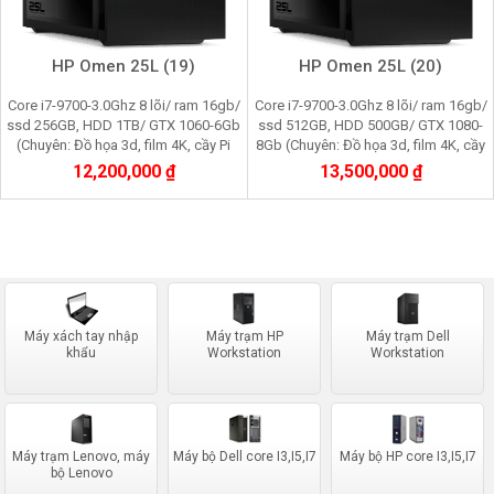
HP Omen 25L (19)
HP Omen 25L (20)
Core i7-9700-3.0Ghz 8 lõi/ ram 16gb/
Core i7-9700-3.0Ghz 8 lõi/ ram 16gb/
ssd 256GB, HDD 1TB/ GTX 1060-6Gb
ssd 512GB, HDD 500GB/ GTX 1080-
(Chuyên: Đồ họa 3d, film 4K, cầy Pi
8Gb (Chuyên: Đồ họa 3d, film 4K, cầy
node, youtube, facebook, gaming)
Pi node, youtube, facebook, gaming)
12,200,000 ₫
13,500,000 ₫
Máy xách tay nhập
Máy trạm HP
Máy trạm Dell
khẩu
Workstation
Workstation
Máy trạm Lenovo, máy
Máy bộ Dell core I3,I5,I7
Máy bộ HP core I3,I5,I7
bộ Lenovo