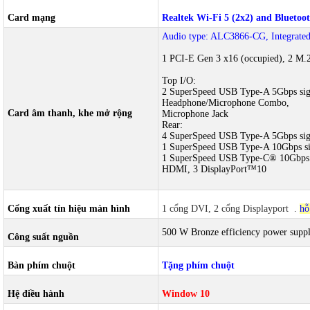
Card mạng
Realtek Wi-Fi 5 (2x2) and Bluet
Audio type: ALC3866-CG, Integrated
1 PCI-E Gen 3 x16 (occupied), 2 M.2
Top I/O:
2 SuperSpeed USB Type-A 5Gbps sign
Headphone/Microphone Combo,
Card âm thanh, khe mở rộng
Microphone Jack
Rear:
4 SuperSpeed USB Type-A 5Gbps sign
1 SuperSpeed USB Type-A 10Gbps sig
1 SuperSpeed USB Type-C® 10Gbps s
HDMI, 3 DisplayPort™10
Cổng xuất tín hiệu màn hình
1 cổng DVI, 2 cổng Displayport
.
hỗ
500 W Bronze efficiency power supp
Công suất nguồn
Bàn phím chuột
Tặng phím chuột
Hệ điều hành
Window 10