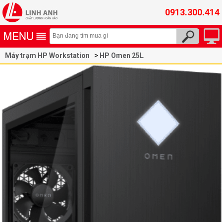
0913.300.414
Máy trạm HP Workstation
HP Omen 25L