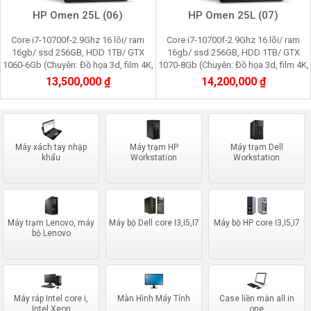
HP Omen 25L (06)
HP Omen 25L (07)
Core i7-10700f-2.9Ghz 16 lõi/ ram
Core i7-10700f-2.9Ghz 16 lõi/ ram
16gb/ ssd 256GB, HDD 1TB/ GTX
16gb/ ssd 256GB, HDD 1TB/ GTX
1060-6Gb (Chuyên: Đồ họa 3d, film 4K,
1070-8Gb (Chuyên: Đồ họa 3d, film 4K,
cầy Pi node, youtube, facebook,
cầy Pi node, youtube, facebook,
13,500,000 ₫
14,200,000 ₫
gaming)
gaming)
Máy xách tay nhập
Máy trạm HP
Máy trạm Dell
khẩu
Workstation
Workstation
Máy trạm Lenovo, máy
Máy bộ Dell core I3,I5,I7
Máy bộ HP core I3,I5,I7
bộ Lenovo
Máy ráp Intel core i,
Màn Hình Máy Tính
Case liền màn all in
Intel Xeon
one