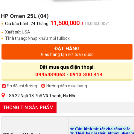
HP Omen 25L (04)
11,500,000
Giá bảo hành 24 Tháng:
đ
13,000,000 đ
Xuất xứ:
USA
Tình trạng:
Nhập khẩu mới fullbox
ĐẶT HÀNG
Giao hàng tận nơi toàn quốc
Đặt mua qua điện thoại:
0945439063
-
0913.300.414
Sơ đồ chỉ đường
Hướng dẫn mua hàng
Số 22 Ngõ 18 Phố Vũ Thạnh, Hà Nội
THÔNG TIN SẢN PHẨM
☆
Cấu hình rất tốt cho công việc
☆ Thiết kế nội thất 3dmax, sketch