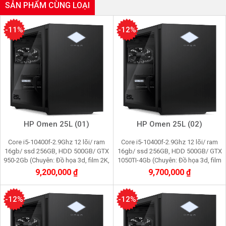
SẢN PHẨM CÙNG LOẠI
-11%
-12%
HP Omen 25L (01)
HP Omen 25L (02)
Core i5-10400f-2.9Ghz 12 lõi/ ram
Core i5-10400f-2.9Ghz 12 lõi/ ram
16gb/ ssd 256GB, HDD 500GB/ GTX
16gb/ ssd 256GB, HDD 500GB/ GTX
950-2Gb (Chuyên: Đồ họa 3d, film 2K,
1050TI-4Gb (Chuyên: Đồ họa 3d, film
cầy Pi node, youtube, facebook,
2K, cầy Pi node, youtube, facebook,
9,200,000 ₫
9,700,000 ₫
gaming)
gaming)
-12%
-12%