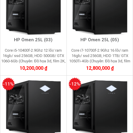
HP Omen 25L (03)
HP Omen 25L (05)
Core i5-10400f-2.9Ghz 12 lõi/ ram
Core i7-10700f-2.9Ghz 16 lõi/ ram
16gb/ ssd 256GB, HDD 500GB/ GTX
16gb/ ssd 256GB, HDD 1TB/ GTX
1060-6Gb (Chuyên: Đồ họa 3d, film 2K,
1050Ti-4Gb (Chuyên: Đồ họa 3d, film
cầy Pi node, youtube, facebook,
2K, cầy Pi node, youtube, facebook,
10,200,000 ₫
12,800,000 ₫
gaming)
gaming)
-11%
-12%