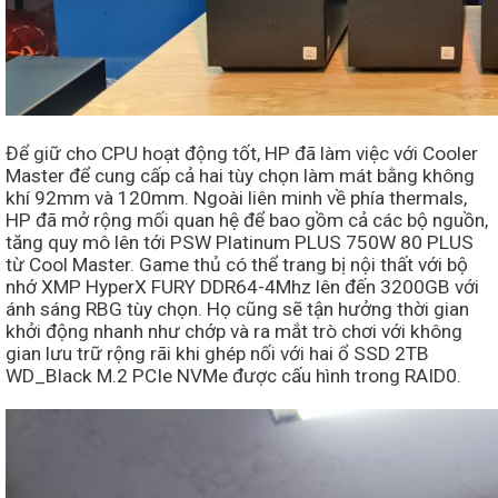
Để giữ cho CPU hoạt động tốt, HP đã làm việc với Cooler
Master để cung cấp cả hai tùy chọn làm mát bằng không
khí 92mm và 120mm. Ngoài liên minh về phía thermals,
HP đã mở rộng mối quan hệ để bao gồm cả các bộ nguồn,
tăng quy mô lên tới PSW Platinum PLUS 750W 80 PLUS
từ Cool Master. Game thủ có thể trang bị nội thất với bộ
nhớ XMP HyperX FURY DDR64-4Mhz lên đến 3200GB với
ánh sáng RBG tùy chọn. Họ cũng sẽ tận hưởng thời gian
khởi động nhanh như chớp và ra mắt trò chơi với không
gian lưu trữ rộng rãi khi ghép nối với hai ổ SSD 2TB
WD_Black M.2 PCIe NVMe được cấu hình trong RAID0.