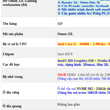
HP Omen 25L Gaming
☆ Render 3d - Dựng film 2k
workstation (04)
☆ Cầy Pi node, youtube. facebook
☆ Mở nhiều trình duyệt web google
☆
Cầy game nhiều Acc Pubg PC,Fi
HP
Tên hãng
Mã sản phẩm
Omen 25L
Bộ vi xử lý CPU
Intel Core i5- 10400f – 2.90Ghz - 
Chipset
Intel H470
Intel® HD Graphics 630 + Nvidia 
Cạc đồ họa
trúc, dựng hình 3Dsmax, film 2K,
16GB
DDR4 4 khe hỗ trợ tối đa 12
Bộ nhớ trong
(Nâng cấp ram lên 32GB thêm 700.0
Ổ thể rắn ssd
NVME M2 - 256Gb ch
Ổ đĩa cứng
(Nâng lên ssd nvme 500GB thêm 5
Không bao gồm
Ổ đĩa quang