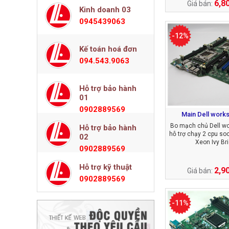
6,8
Giá bán:
Kinh doanh 03
0945439063
-12%
Kế toán hoá đơn
094.543.9063
Hỗ trợ bảo hành
01
0902889569
Main Dell works
Bo mạch chủ Dell wo
Hỗ trợ bảo hành
hỗ trợ chạy 2 cpu soc
02
Xeon Ivy Br
0902889569
Hỗ trợ kỹ thuật
2,9
Giá bán:
0902889569
-11%