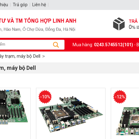
thiệu
|
Trả góp
|
Liên hệ
|
Mua hàng:
0243.5745512(101)
- 
y trạm, máy bộ Dell
m, máy bộ Dell
-10%
-12%