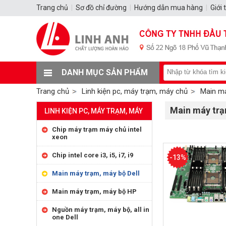
Trang chủ
|
Sơ đồ chỉ đường
|
Hướng dẫn mua hàng
|
Giới 
DANH MỤC SẢN PHẨM
Trang chủ
Linh kiện pc, máy trạm, máy chủ
Main má
Main máy trạ
LINH KIỆN PC, MÁY TRẠM, MÁY
CHỦ
Chip máy trạm máy chủ intel
xeon
Chip intel core i3, i5, i7, i9
-13%
Main máy trạm, máy bộ Dell
Main máy trạm, máy bộ HP
Nguồn máy trạm, máy bộ, all in
one Dell