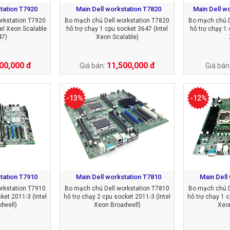
tation T7920
Main Dell workstation T7820
Main Dell wo
rkstation T7920
Bo mạch chủ Dell workstation T7820
Bo mạch chủ D
tel Xeon Scalable
hỗ trợ chạy 1 cpu socket 3647 (Intel
hỗ trợ chạy 1 
47)
Xeon Scalable)
00,000 đ
11,500,000 đ
Giá bán:
Giá bán
-13%
-12%
tation T7910
Main Dell workstation T7810
Main Dell
rkstation T7910
Bo mạch chủ Dell workstation T7810
Bo mạch chủ D
ket 2011-3 (Intel
hỗ trợ chạy 2 cpu socket 2011-3 (Intel
hỗ trợ chạy 1 c
dwell)
Xeon Broadwell)
Xeon