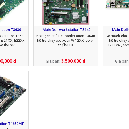
tation T3630
Main Dell workstation T3640
Main Dell
rkstation T3630
Bo mạch chủ Dell workstation T3640
Bo mạch chủ D
n E-21XX, E22XX,
hỗ trợ chạy cpu xeon W-12XX, core i
hỗ trợ chạy
và thế hệ 9
thế hệ 10
1200V6 , core 
00,000 đ
3,500,000 đ
Giá bán:
Giá bán
ation T1650MT