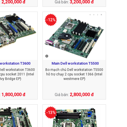
2,200,000 đ
3,200,000 đ
:
Giá bán:
-12%
 workstation T3600
Main Dell workstation T5500
ell workstation T3600
Bo mạch chủ Dell workstation T5500
cpu socket 2011 (Intel
hỗ trợ chạy 2 cpu socket 1366 (Intel
Ivy Bridge EP)
westmere EP)
1,800,000 đ
2,800,000 đ
:
Giá bán:
-13%