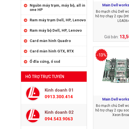
Main Dell works
Nguồn máy trạm, máy bộ, all in
one HP
Bo mạch chủ Dell wo
hỗ trợ chạy 2 cpu (In
Ram máy trạm Dell, HP, Lenovo
LGA36
Ram máy bộ Dell, HP, Lenovo
13,5
Giá bán:
Card màn hình Quadro
Card màn hình GTX, RTX
-13%
Ổ đĩa cứng, ổ ssd
HỖ TRỢ TRỰC TUYẾN
Kinh doanh 01
0913.300.414
Main Dell works
Bo mạch chủ Dell wo
hỗ trợ chạy 2 cpu soc
Kinh doanh 02
Xeon Broa
094.543.9063