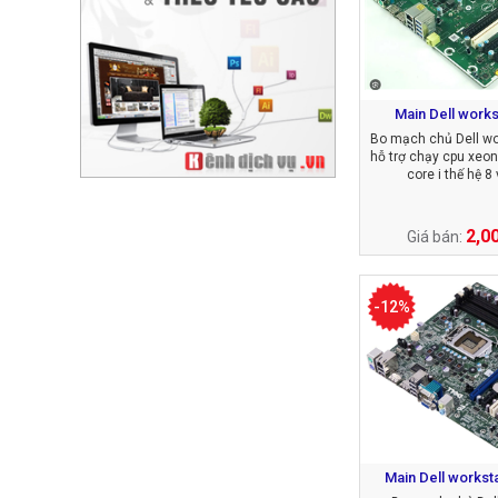
Main Dell works
Bo mạch chủ Dell wo
hỗ trợ chạy cpu xeo
core i thế hệ 8 
2,0
Giá bán:
-12%
Main Dell workst