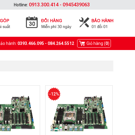
0913.300.414 - 0945439063
Hotline:
Bảo hành:
0393.466.095 - 084.264.5512
Giỏ hàng (
0
)
-12%