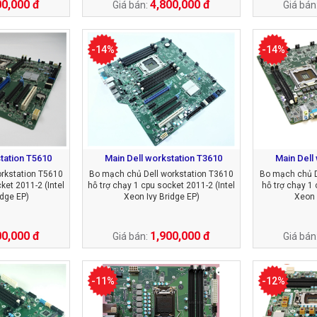
00,000 đ
4,800,000 đ
Giá bán:
Giá bán
-14%
-14%
tation T5610
Main Dell workstation T3610
Main Dell
rkstation T5610
Bo mạch chủ Dell workstation T3610
Bo mạch chủ D
ket 2011-2 (Intel
hỗ trợ chạy 1 cpu socket 2011-2 (Intel
hỗ trợ chạy 1 
idge EP)
Xeon Ivy Bridge EP)
Xeon 
00,000 đ
1,900,000 đ
Giá bán:
Giá bán
-11%
-12%