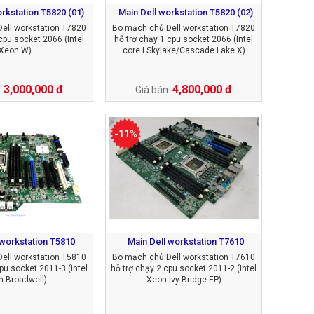
rkstation T5820 (01)
Main Dell workstation T5820 (02)
ell workstation T7820
Bo mạch chủ Dell workstation T7820
cpu socket 2066 (Intel
hỗ trợ chạy 1 cpu socket 2066 (Intel
Xeon W)
core I Skylake/Cascade Lake X)
3,000,000 đ
4,800,000 đ
:
Giá bán:
-11%
 workstation T5810
Main Dell workstation T7610
ell workstation T5810
Bo mạch chủ Dell workstation T7610
pu socket 2011-3 (Intel
hỗ trợ chạy 2 cpu socket 2011-2 (Intel
 Broadwell)
Xeon Ivy Bridge EP)