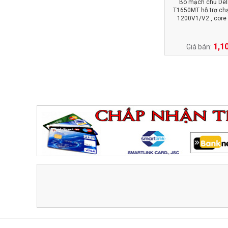
Bo mạch chủ Dell
T1650MT hỗ trợ chạ
1200V1/V2 , core i
1,1
Giá bán: