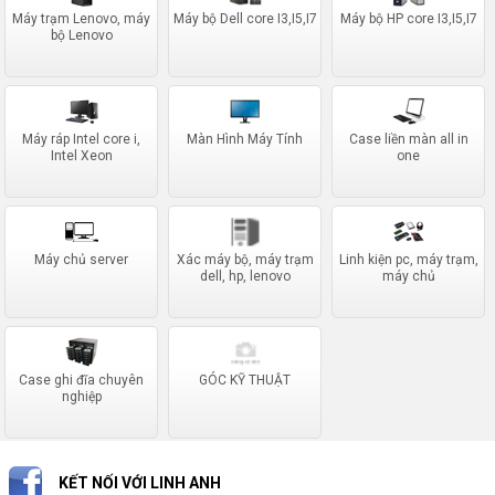
Máy trạm Lenovo, máy
Máy bộ Dell core I3,I5,I7
Máy bộ HP core I3,I5,I7
bộ Lenovo
Máy ráp Intel core i,
Màn Hình Máy Tính
Case liền màn all in
Intel Xeon
one
Máy chủ server
Xác máy bộ, máy trạm
Linh kiện pc, máy trạm,
dell, hp, lenovo
máy chủ
Case ghi đĩa chuyên
GÓC KỸ THUẬT
nghiệp
KẾT NỐI VỚI LINH ANH