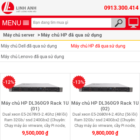
0913.300.414
Máy chủ HP đã qua sử dụng
Máy chủ server
Máy chủ Dell đã qua sử dụng
Máy chủ HP đã qua sử dụng
Máy chủ Lenovo đã qua sử dụng
-12%
-13%
Máy chủ HP DL360G9 Rack 1U
Máy chủ HP DL360G9 Rack 1U
(01)
(02)
Dual xeon E5-2678V3-2.4Ghz (48 lõi)
Dual xeon E5-2680V4-2.4Ghz (56 lõi)
Ram 32Gb/ ssd 240Gbx2 (Chuyên:
Ram 32Gb/ ssd 240Gbx2 (Chuyên:
Chạy máy ảo vmware, cầy Pi node,
Chạy máy ảo vmware, cầy Pi node,
youtube, facebook, quản lý data
youtube, facebook, quản lý data tool)
9,500,000 ₫
9,800,000 ₫
tools)