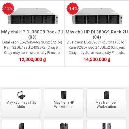
-12%
-14%
Máy chủ HP DL380G9 Rack 2U
Máy chủ HP DL380G9 Rack 2U
(03)
(04)
Dual xeon E5-2686V4-2.3Ghz (72 lõi)
Dual xeon E5-2696V4-2.3Ghz (88 lõi)
Ram 32Gb/ ssd 240Gbx2 (Chuyên:
Ram 32Gb/ ssd 240Gbx2 (Chuyên:
Chạy máy ảo vmware, cầy Pi node,
Chạy máy ảo vmware, cầy Pi node,
youtube, facebook, quản lý data tool)
youtube, facebook, quản lý data tool)
12,300,000 ₫
14,500,000 ₫
Máy xách tay nhập
Máy trạm HP
Máy trạm Dell
khẩu
Workstation
Workstation