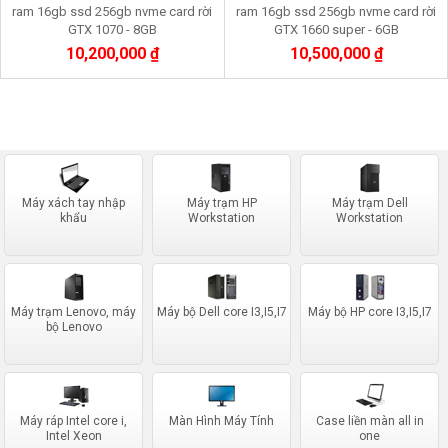
ram 16gb ssd 256gb nvme card rời
ram 16gb ssd 256gb nvme card rời
GTX 1070 - 8GB
GTX 1660 super - 6GB
10,200,000 ₫
10,500,000 ₫
Máy xách tay nhập
Máy trạm HP
Máy trạm Dell
khẩu
Workstation
Workstation
Máy trạm Lenovo, máy
Máy bộ Dell core I3,I5,I7
Máy bộ HP core I3,I5,I7
bộ Lenovo
Máy ráp Intel core i,
Màn Hình Máy Tính
Case liền màn all in
Intel Xeon
one