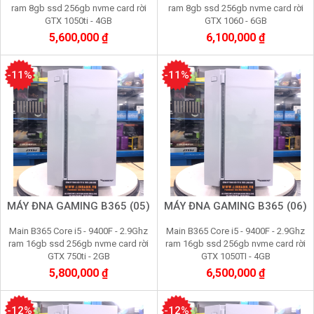
ram 8gb ssd 256gb nvme card rời
ram 8gb ssd 256gb nvme card rời
GTX 1050ti - 4GB
GTX 1060 - 6GB
5,600,000 ₫
6,100,000 ₫
-11%
-11%
MÁY ĐNA GAMING B365 (05)
MÁY ĐNA GAMING B365 (06)
Main B365 Core i5 - 9400F - 2.9Ghz
Main B365 Core i5 - 9400F - 2.9Ghz
ram 16gb ssd 256gb nvme card rời
ram 16gb ssd 256gb nvme card rời
GTX 750ti - 2GB
GTX 1050TI - 4GB
5,800,000 ₫
6,500,000 ₫
-12%
-12%