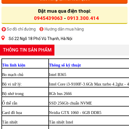
Đặt mua qua điện thoại:
0945439063
-
0913.300.414
Sơ đồ chỉ đường
Hướng dẫn mua hàng
Số 22 Ngõ 18 Phố Vũ Thạnh, Hà Nội
THÔNG TIN SẢN PHẨM
Tên linh kiện
Thông số kỹ thuật
Bo mạch chủ
Intel B365
Bộ vi xử lý:
Intel Core i3-9100F-3.6Gh Max turbo 4.2ghz - 4
Bộ nhớ trong
8Gb bus 2666
Ổ thể rắn
SSD 256Gb chuẩn NVME
Card đồ họa
Nvidia GTX 1060 - 6GB DDR5
Tản nhiệt
Tản nhiệt Intel