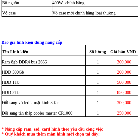
Bộ nguồn
400W chính hãng
Vỏ case
Vỏ case mới chính hãng loại thường
Báo giá linh kiện dùng nâng cấp
Tên Linh kiện
Số lượng
Giá bán VNĐ
Ram 8gb DDR4 bus 2666
1
300,000
HDD 500Gb
1
200,000
HDD 1Tb
1
500,000
HDD 2Tb
1
850,000
Đổi sang vỏ led 2 mặt kính 3 fan
1
300,000
Đổi sang tản tháp cooler master CR1000
1
250,000
* Nâng cấp ram, ssd, card hình theo yêu cầu công việc
* Quý khách mua thêm màn hình mời chọn tại đây: