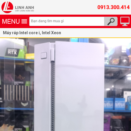
0913.300.414
Máy ráp Intel core i, Intel Xeon
Máy ráp gaming, đồ họa thế hệ 9