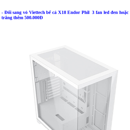
- Đổi sang vỏ Viettech bể cá X18 Endor Phil 3 fan led đen hoặc
trắng thêm 500.000Đ