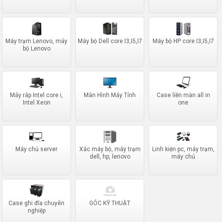
Máy trạm Lenovo, máy
Máy bộ Dell core I3,I5,I7
Máy bộ HP core I3,I5,I7
bộ Lenovo
Máy ráp Intel core i,
Màn Hình Máy Tính
Case liền màn all in
Intel Xeon
one
Máy chủ server
Xác máy bộ, máy trạm
Linh kiện pc, máy trạm,
dell, hp, lenovo
máy chủ
Case ghi đĩa chuyên
GÓC KỸ THUẬT
nghiệp