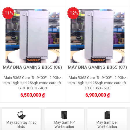
-11%
-12%
MÁY ĐNA GAMING B365 (06)
MÁY ĐNA GAMING B365 (07)
Main B365 Core i5 - 9400F - 2.9Ghz
Main B365 Core i5 - 9400F - 2.9Ghz
ram 16gb ssd 256gb nvme card rời
ram 16gb ssd 256gb nvme card rời
GTX 1050TI - 4GB
GTX 1060 - 6GB
6,500,000 ₫
6,900,000 ₫
Máy xách tay nhập
Máy trạm HP
Máy trạm Dell
khẩu
Workstation
Workstation