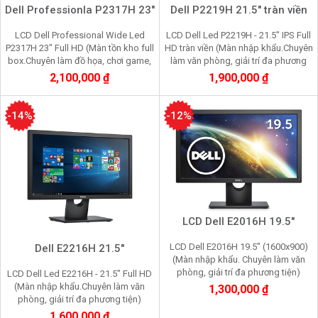
Dell Professionla P2317H 23"
Dell P2219H 21.5" tràn viền
LCD Dell Professional Wide Led
LCD Dell Led P2219H - 21.5" IPS Full
P2317H 23" Full HD (Màn tồn kho full
HD tràn viền (Màn nhập khẩu.Chuyên
box.Chuyên làm đồ họa, chơi game,
làm văn phòng, giải trí đa phương
nhìn lâu không mỏi mắt)
tiện, vẽ đồ họa, chơi game)
2,100,000 ₫
1,900,000 ₫
-14%
-12%
LCD Dell E2016H 19.5"
LCD Dell E2016H 19.5" (1600x900)
Dell E2216H 21.5"
(Màn nhập khẩu. Chuyên làm văn
phòng, giải trí đa phương tiện)
LCD Dell Led E2216H - 21.5" Full HD
(Màn nhập khẩu.Chuyên làm văn
1,300,000 ₫
phòng, giải trí đa phương tiện)
1,600,000 ₫