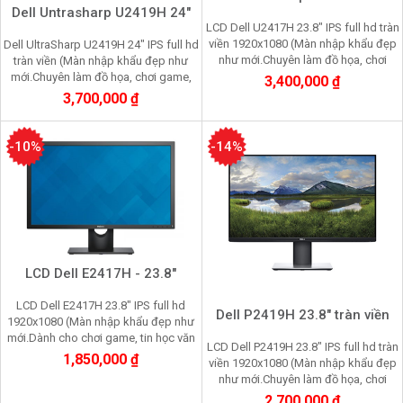
Dell Untrasharp U2419H 24"
LCD Dell U2417H 23.8" IPS full hd tràn
viền 1920x1080 (Màn nhập khẩu đẹp
Dell UltraSharp U2419H 24" IPS full hd
như mới.Chuyên làm đồ họa, chơi
tràn viền (Màn nhập khẩu đẹp như
game, nhìn lâu không mỏi mắt)
mới.Chuyên làm đồ họa, chơi game,
3,400,000 ₫
nhìn lâu không mỏi mắt)
3,700,000 ₫
-10%
-14%
LCD Dell E2417H - 23.8"
LCD Dell E2417H 23.8" IPS full hd
Dell P2419H 23.8" tràn viền
1920x1080 (Màn nhập khẩu đẹp như
mới.Dành cho chơi game, tin học văn
LCD Dell P2419H 23.8" IPS full hd tràn
phòng nhìn lâu không mỏi mắt)
1,850,000 ₫
viền 1920x1080 (Màn nhập khẩu đẹp
như mới.Chuyên làm đồ họa, chơi
game, nhìn lâu không mỏi mắt
2,700,000 ₫