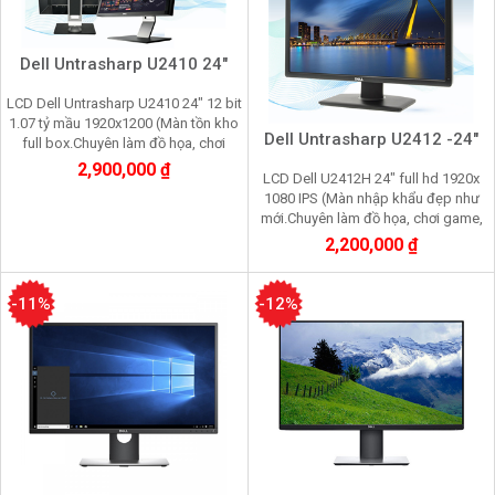
Dell Untrasharp U2410 24"
LCD Dell Untrasharp U2410 24" 12 bit
1.07 tỷ mầu 1920x1200 (Màn tồn kho
Dell Untrasharp U2412 -24"
full box.Chuyên làm đồ họa, chơi
game, nhìn lâu không mỏi mắt)
2,900,000 ₫
LCD Dell U2412H 24" full hd 1920x
1080 IPS (Màn nhập khẩu đẹp như
mới.Chuyên làm đồ họa, chơi game,
nhìn lâu không mỏi mắt
2,200,000 ₫
-11%
-12%