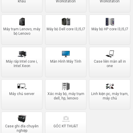
khẩu
Workstation
Workstation
Máy trạm Lenovo, máy
Máy bộ Dell core I3,I5,I7
Máy bộ HP core I3,I5,I7
bộ Lenovo
Máy ráp Intel core i,
Màn Hình Máy Tính
Case liền màn all in
Intel Xeon
one
Máy chủ server
Xác máy bộ, máy trạm
Linh kiện pc, máy trạm,
dell, hp, lenovo
máy chủ
Case ghi đĩa chuyên
GÓC KỸ THUẬT
nghiệp