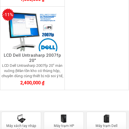
-11%
LCD Dell Untrasharp 2007fp
20"
LCD Dell Untrasharp 2007fp 20" màn
vuông (Màn tồn kho có thùng hộp,
chuyên dùng cùng thiết bị nội soi ý tế,
xử lý đồ họa)
2,400,000 ₫
Máy xách tay nhập
Máy trạm HP
Máy trạm Dell