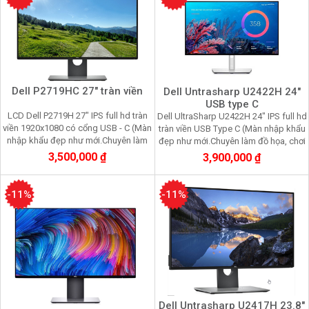
Dell P2719HC 27" tràn viền
Dell Untrasharp U2422H 24"
USB type C
LCD Dell P2719H 27" IPS full hd tràn
Dell UltraSharp U2422H 24" IPS full hd
viền 1920x1080 có cổng USB - C (Màn
tràn viền USB Type C (Màn nhập khẩu
nhập khẩu đẹp như mới.Chuyên làm
đẹp như mới.Chuyên làm đồ họa, chơi
đồ họa, chơi game, nhìn lâu không
game, nhìn lâu không mỏi mắt)
3,500,000 ₫
3,900,000 ₫
mỏi mắt
-11%
-11%
Dell Untrasharp U2417H 23.8"