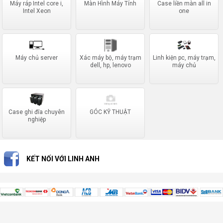
Máy ráp Intel core i,
Màn Hình Máy Tính
Case liền màn all in
Intel Xeon
one
Máy chủ server
Xác máy bộ, máy trạm
Linh kiện pc, máy trạm,
dell, hp, lenovo
máy chủ
Case ghi đĩa chuyên
GÓC KỸ THUẬT
nghiệp
KẾT NỐI VỚI LINH ANH