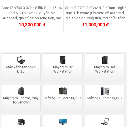
Core i7-9700-3.0Ghz 8 lõi/ Ram 16gb/
Core i7-9700-3.0Ghz 8 lõi/ Ram 16gb/
ssd 512Tb nvme (Chuyên: Vẽ
ssd 1Tb nvme (Chuyên: Vẽ Autocad,
Autocad, giải trí đa phương tiện, mở
giải trí đa phương tiện, mở nhiều trình
nhiều trình duyệt web, quản lý dữ liệu
duyệt web, quản lý dữ liệu kế toán)
10,300,000 ₫
11,000,000 ₫
kế toán)
Máy xách tay nhập
Máy trạm HP
Máy trạm Dell
khẩu
Workstation
Workstation
Máy trạm Lenovo, máy
Máy bộ Dell core I3,I5,I7
Máy bộ HP core I3,I5,I7
bộ Lenovo