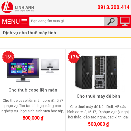
0913.300.414
Dịch vụ cho thuê máy tính
-16%
-17%
Cho thuê case liền màn
Cho thuê máy để bàn
Cho thuê case liền màn core i3, i5, i7
phục vụ đào tạo tin học, nâng cao
Cho thuê máy để bàn Dell, HP cấu
nghiệp vụ , học sinh sinh viên học tập,
hình core i3, i5. i7, i9 phục vụ hội nghị,
thi cử
hội thảo, đào tạo nghề, các kì thi đại
800,000 ₫
học, trung học, tiểu học.....
500,000 ₫