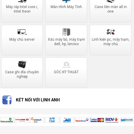
Máy ráp Intel core i,
Màn Hình Máy Tính
Case liền màn all in
Intel Xeon
one
Máy chủ server
Xác máy bộ, máy trạm
Linh kiện pc, máy trạm,
dell, hp, lenovo
máy chủ
Case ghi đĩa chuyên
GÓC KỸ THUẬT
nghiệp
KẾT NỐI VỚI LINH ANH