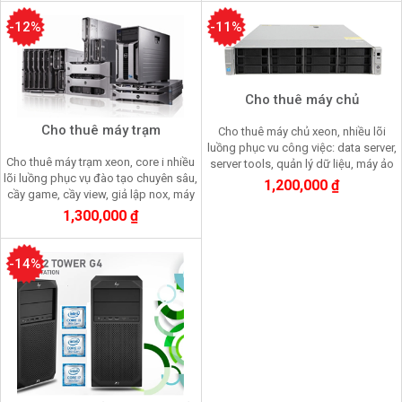
-12%
-11%
Cho thuê máy chủ
Cho thuê máy trạm
Cho thuê máy chủ xeon, nhiều lõi
luồng phục vu công việc: data server,
Cho thuê máy trạm xeon, core i nhiều
server tools, quản lý dữ liệu, máy ảo
lõi luồng phục vụ đào tạo chuyên sâu,
vmware, Pinote, render 3d, render
1,200,000 ₫
cầy game, cầy view, giả lập nox, máy
farm
ảo vmware, render 3D, Pinote
1,300,000 ₫
-14%