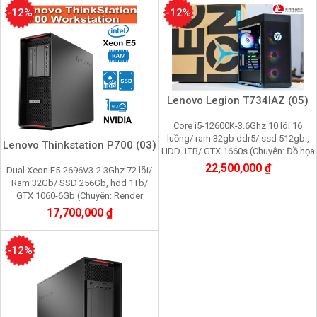
-12%
-12%
Lenovo Legion T734IAZ (05)
Core i5-12600K-3.6Ghz 10 lõi 16
luồng/ ram 32gb ddr5/ ssd 512gb ,
Lenovo Thinkstation P700 (03)
HDD 1TB/ GTX 1660s (Chuyên: Đồ họa
3d, film 4K, cầy Pi node, youtube,
22,500,000 ₫
Dual Xeon E5-2696V3-2.3Ghz 72 lõi/
facebook, gami
Ram 32Gb/ SSD 256Gb, hdd 1Tb/
GTX 1060-6Gb (Chuyên: Render
3d,film 4K,máy ảo,giả lập nox,,cầy
17,700,000 ₫
youtube, facebook)
-12%