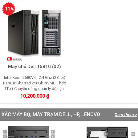
-11%
Máy chủ Dell T5810 (02)
Intel Xeon 2680V4 - 2.4 Ghz (28 lõi)
Ram 16Gb/ ssd 256Gb NVME + hdd
1Tb ( Chuyên dùng quản lý dữ liệu,
chạy phần mềm kế toán doanh
10,200,000 ₫
nghiệp)
XÁC MÁY BỘ, MÁY TRẠM DELL, HP, LENOVO
Xem thêm >