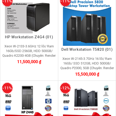
-11%
-11%
HP Workstation Z4G4 (01)
Xeon W-2133-3.6GHz 12 lõi/ Ram
Dell Workstation T5820 (01)
16Gb/SSD 256GB, HDD 500GB/
Quadro K2200-4GB (Chuyên: Render
Xeon W-2145-3.7GHz 16 lõi/ Ram
3d,Edit video máy ảo,cầy giả lập
11,500,000 ₫
16Gb/ SSD 512GB, HDD 500GB/
game, youtube, tiktok)
Quadro P2000, 5GB (Chuyên: Render
3d,Edit video máy ảo,cầy giả lập
15,500,000 ₫
game, youtube, tiktok)
-11%
-12%