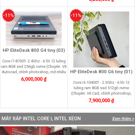
tiện)
-11%
-11%
HP EliteDesk 800 G4 tiny (03)
Core i7-8700T- 2.4Ghz - 6 lõi 12 luồng
ram 8GB ssd 256gb nvme (Chuyên: Vẽ
HP EliteDesk 800 G6 tiny (01)
Autocad, chỉnh photoshop, mở nhiều
trình duyệt web, giả trí đa phương
6,000,000 ₫
Core i5-10400T - 2.3Ghz - 6 lõi 12
tiện)
luồng ram 8GB ssd 512gb nvme
(Chuyên: Vẽ Cad, chỉnh photoshop,
mở nhiều trình duyệt web, giả trí đa
7,900,000 ₫
phương tiện)
MÁY RÁP INTEL CORE I, INTEL XEON
Xem thêm >