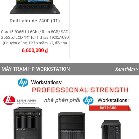
Dell Latitude 7400 (01)
Core i5-8365U 1.6Ghz/ Ram 8GB/ SSD
256Gb/ LCD 14" full hd ips 1920x1080
(Chuyên dùng: Phần mềm KT, đồ họa
cơ bản, tin học văn phòng)
6,600,000 ₫
MÁY TRẠM HP WORKSTATION
Xem thêm >