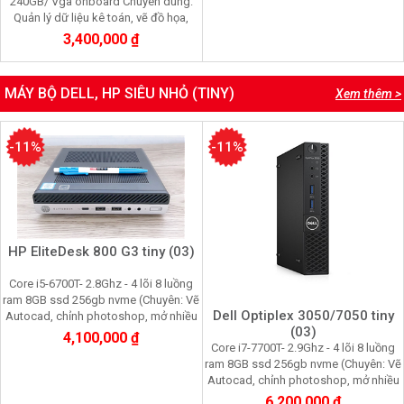
240GB/ Vga onboard Chuyên dùng:
Quản lý dữ liệu kê toán, vẽ đồ họa,
chơi game, mở nhiều trình duyệt web)
3,400,000 ₫
MÁY BỘ DELL, HP SIÊU NHỎ (TINY)
Xem thêm >
-11%
-11%
HP EliteDesk 800 G3 tiny (03)
Core i5-6700T- 2.8Ghz - 4 lõi 8 luồng
ram 8GB ssd 256gb nvme (Chuyên: Vẽ
Dell Optiplex 3050/7050 tiny
Autocad, chỉnh photoshop, mở nhiều
(03)
trình duyệt web, giả trí đa phương
4,100,000 ₫
Core i7-7700T- 2.9Ghz - 4 lõi 8 luồng
tiện)
ram 8GB ssd 256gb nvme (Chuyên: Vẽ
Autocad, chỉnh photoshop, mở nhiều
trình duyệt web, giả trí đa phương
6,200,000 ₫