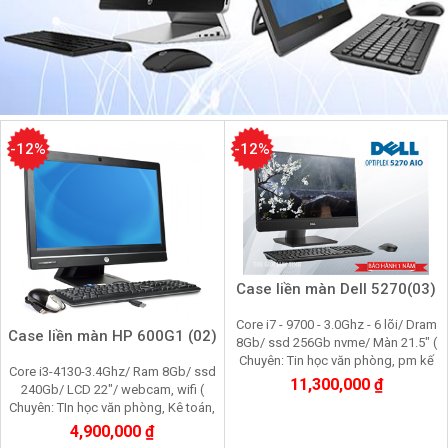
-12%
-12%
Case liền màn Dell 5270(03)
Core i7 - 9700 - 3.0Ghz - 6 lõi/ Dram
Case liền màn HP 600G1 (02)
8Gb/ ssd 256Gb nvme/ Màn 21.5" (
Chuyên: Tin học văn phòng, pm kế
Core i3-4130-3.4Ghz/ Ram 8Gb/ ssd
toán, chơi game, đồ họa cơ bản)
11,300,000 ₫
240Gb/ LCD 22"/ webcam, wifi (
Chuyên: TIn học văn phòng, Kê toán,
chơi game, đồ họa cơ bản)
4,900,000 ₫