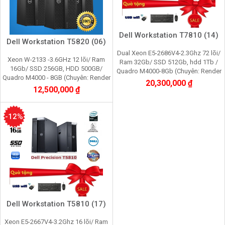
Dell Workstation T7810 (14)
Dell Workstation T5820 (06)
Dual Xeon E5-2686V4-2.3Ghz 72 lõi/
Xeon W-2133 -3.6GHz 12 lõi/ Ram
Ram 32Gb/ SSD 512Gb, hdd 1Tb /
16Gb/ SSD 256GB, HDD 500GB/
Quadro M4000-8Gb (Chuyên: Render
Quadro M4000 - 8GB (Chuyên: Render
3D, Video 4K, giả lập nox, máy ảo
20,300,000 ₫
3d,Edit video máy ảo,cầy giả lập
12,500,000 ₫
vmware)
game, youtube, tiktok)
-12%
Dell Workstation T5810 (17)
Xeon E5-2667V4-3.2Ghz 16 lõi/ Ram