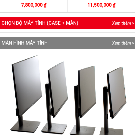
ssd 256Gb nvme/ Radeon RX 580-
7,800,000 ₫
11,500,000 ₫
8gb
CHỌN BỘ MÁY TÍNH (CASE + MÀN)
Xem thêm >
MÀN HÌNH MÁY TÍNH
Xem thêm >