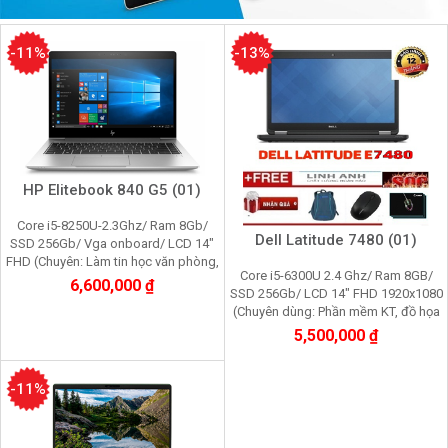
-11%
-13%
HP Elitebook 840 G5 (01)
Core i5-8250U-2.3Ghz/ Ram 8Gb/
Dell Latitude 7480 (01)
SSD 256Gb/ Vga onboard/ LCD 14"
FHD (Chuyên: Làm tin học văn phòng,
Core i5-6300U 2.4 Ghz/ Ram 8GB/
giải trí đa phương tiện, đồ họa nhẹ)
6,600,000 ₫
SSD 256Gb/ LCD 14" FHD 1920x1080
(Chuyên dùng: Phần mềm KT, đồ họa
cơ bản, tin học văn phòng)
5,500,000 ₫
-11%