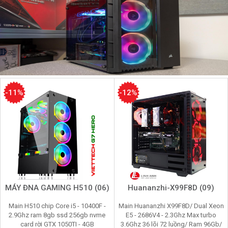
-11%
-12%
MÁY ĐNA GAMING H510 (06)
Huananzhi-X99F8D (09)
Main H510 chip Core i5 - 10400F -
Main Huananzhi X99F8D/ Dual Xeon
2.9Ghz ram 8gb ssd 256gb nvme
E5 - 2686V4 - 2.3Ghz Max turbo
card rời GTX 1050TI - 4GB
3.6Ghz 36 lõi 72 luồng/ Ram 96Gb/