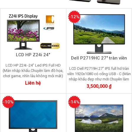
-12%
LCD HP Z24i 24"
Dell P2719HC 27" tràn viền
LCD HP Z24i -24" Led IPS Full HD
LCD Dell P2719H 27" IPS full hd tràn
(Màn nhập khẩu.Chuyên làm đồ họa,
viền 1920x1080 có cổng USB - C (Màn
chơi game, nhìn lâu không mỏi mắt)
nhập khẩu đẹp như mới.Chuyên làm
Liên hệ
đồ họa, chơi game, nhìn lâu không
3,500,000 ₫
mỏi mắt
-10%
-14%