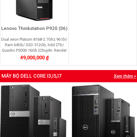
Lenovo Thinkstation P920 (06)
Dual xeon Platium 8168-2.7Ghz 96 lõi/
Ram 64Gb/ SSD 512Gb, hdd 2Tb/
Quadro P5000-16Gb (Chuyên: Render
3d, Edit video, máy ảo, ,giả lập game,
49,000,000 ₫
youtube)
MÁY BỘ DELL CORE I3,I5,I7
Xem thêm >