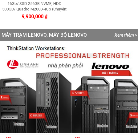
16Gb/ SSD 256GB NVME, HDD
500GB/ Quadro M2000-4Gb (Chuyên:
Dựng, render 3D, Video 2K, máy ảo
9,900,000 ₫
vmware)
MÁY TRẠM LENOVO, MÁY BỘ LENOVO
Xem thêm >