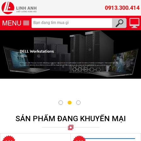
0913.300.414
SẢN PHẨM ĐANG KHUYẾN MẠI