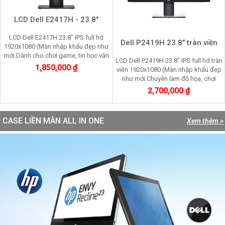
LCD Dell E2417H - 23.8"
LCD Dell E2417H 23.8" IPS full hd
Dell P2419H 23.8" tràn viền
1920x1080 (Màn nhập khẩu đẹp như
mới.Dành cho chơi game, tin học văn
LCD Dell P2419H 23.8" IPS full hd tràn
phòng nhìn lâu không mỏi mắt)
1,850,000 ₫
viền 1920x1080 (Màn nhập khẩu đẹp
như mới.Chuyên làm đồ họa, chơi
game, nhìn lâu không mỏi mắt
2,700,000 ₫
CASE LIỀN MÀN ALL IN ONE
Xem thêm >