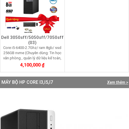
Dell 3050sff/5050sff/7050sff
(03)
Core i5-6400-2.7Ghz/ ram 8gb/ ssd
256GB nvme (Chuyên dùng: Tin học
văn phòng , quản lý dữ liệu kế toán,
giải trí đa phương tiện, đồ họa 2D)
4,100,000 ₫
MÁY BỘ HP CORE I3,I5,I7
Xem thêm >