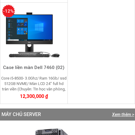
-12%
Case liền màn Dell 7460 (02)
Core i5-8500- 3.0Ghz/ Ram 16Gb/ ssd
512GB NVME/ Màn LCD 24" full hd
tràn viền (Chuyên: TIn học văn phòng,
Kê toán, chơi game, đồ họa cơ bản)
12,300,000 ₫
MÁY CHỦ SERVER
Xem thêm >