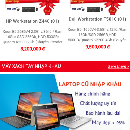
Dell Workstation T5810 (01)
HP Workstation Z440 (01)
Xeon E5- 1650V4-3.6Ghz 12 lõi/Ram
Xeon E5-2686V4-2.3Ghz 36 lõi/ Ram
16Gb/SSD 256GB,HDD
16Gb/ SSD 256Gb, HDD 500GB/
500GB/Quadro K2200-4Gb (Chuyên:
Quadro K2000-2Gb (Chuyên: Render
Render 3d,Edit video máy ảo,cầy giả
9,500,000 ₫
3d, film 2K, máy ảo vmware, cầy Pi
8,200,000 ₫
lập game, youtube, tiktok)
node, youtube)
MÁY XÁCH TAY NHẬP KHẨU
Xem thêm >