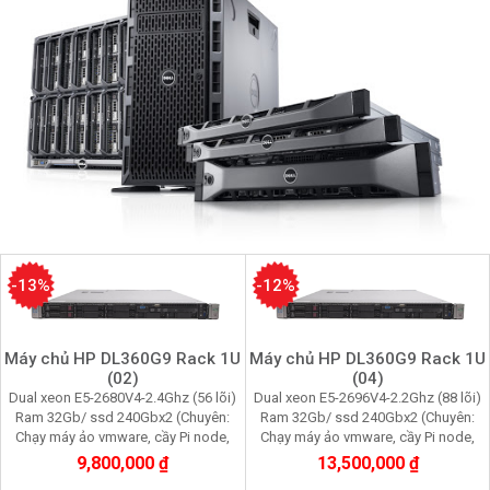
-13%
-12%
Máy chủ HP DL360G9 Rack 1U
Máy chủ HP DL360G9 Rack 1U
(02)
(04)
Dual xeon E5-2680V4-2.4Ghz (56 lõi)
Dual xeon E5-2696V4-2.2Ghz (88 lõi)
Ram 32Gb/ ssd 240Gbx2 (Chuyên:
Ram 32Gb/ ssd 240Gbx2 (Chuyên:
Chạy máy ảo vmware, cầy Pi node,
Chạy máy ảo vmware, cầy Pi node,
youtube, facebook, quản lý data tool)
youtube, facebook, quản lý data tool)
9,800,000 ₫
13,500,000 ₫