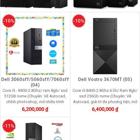
-10%
-10%
Dell 3060sff/5060sff/7060sff
Dell Vostro 3670MT (05)
(04)
Core i5 - 8400-2.8Ghz/ ram 8gb/ ssd
Core i5-8400-2.8Ghz 6 lõi/ Ram 8gb/
512GB nvme (Chuyên: Vẽ Autocad,
ssd 256Gb nvme (Chuyên: Vẽ
chỉnh photoshop, mở nhiều trình
Autocad, giải trí đa phương tiện, mở
duyệt web, quản lý dữ liệu kế toán)
nhiều trình duyệt web, quản lý dữ liệu
6,200,000 ₫
6,400,000 ₫
kế toán)
-11%