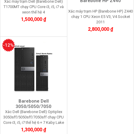
Barebone HP Z440
Xác máy trạm Dell (Barebone Dell)
T1700MT chạy CPU Core i3, i5, i7 và
Xác máy trạm HP (Barebone HP) Z440
xeon thế hệ 4
chạy 1 CPU Xeon E5 V3, V4 Socket
1,500,000 ₫
2011
2,800,000 ₫
-12%
Barebone Dell
3050/5050/7050
Xác Dell (Barebone Dell) Optiplex
3050sff/5050sff/7050sff chạy CPU
Core i3, i5, i7 thế hệ 6 + 7 Kaby Lake
1,300,000 ₫