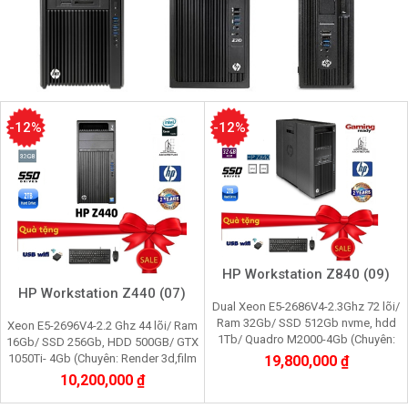
-12%
-12%
HP Workstation Z840 (09)
HP Workstation Z440 (07)
Dual Xeon E5-2686V4-2.3Ghz 72 lõi/
Ram 32Gb/ SSD 512Gb nvme, hdd
Xeon E5-2696V4-2.2 Ghz 44 lõi/ Ram
1Tb/ Quadro M2000-4Gb (Chuyên:
16Gb/ SSD 256Gb, HDD 500GB/ GTX
Render 3D, Video 4K, máy ảo vmware,
1050Ti- 4Gb (Chuyên: Render 3d,film
19,800,000 ₫
server data tool)
2K,máy ảo,giả lập nox, Pi
10,200,000 ₫
node,youtube,cầy gam