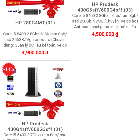
HP Prodesk
400G5sff/600G4sff (03)
Core i5-8400-2.8Ghz - 4 lõi/ ram 8gb/
ssd 256Gb NVME (Chuyên: Vẽ đồ họa
HP 280G4MT (01)
Autocad, chơi game nhẹ, mở nhiều
trình duyệt web)
4,500,000 ₫
Core i5-8400-2.8Ghz 6 lõi/ ram 8gb/
ssd 256GB/ Vga onboard (Chuyên
dùng: Quản lý dữ liệu kê toán, vẽ đồ
họa, chơi game nhẹ nhàng, bán hàng
4,900,000 ₫
online)
-11%
HP Prodesk
400G4sff/600G3sff (01)
Core i5-6400-2.7Ghz/ ram 8gb/ ssd