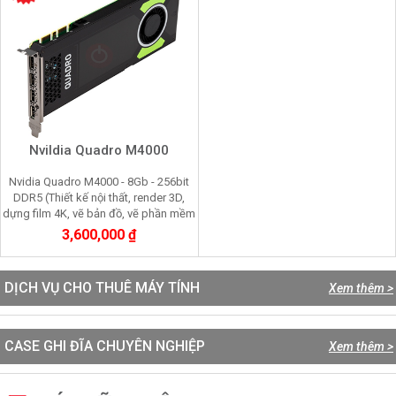
NviIdia Quadro M4000
Nvidia Quadro M4000 - 8Gb - 256bit
DDR5 (Thiết kế nội thất, render 3D,
dựng film 4K, vẽ bản đồ, vẽ phần mềm
cơ khí)
3,600,000 ₫
DỊCH VỤ CHO THUÊ MÁY TÍNH
Xem thêm >
CASE GHI ĐĨA CHUYÊN NGHIỆP
Xem thêm >