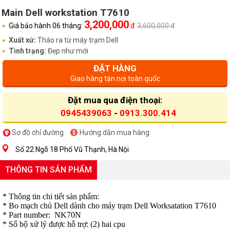
Main Dell workstation T7610
3,200,000
Giá bảo hành 06 tháng:
đ
3,600,000 đ
Xuất xứ:
Tháo ra từ máy trạm Dell
Tình trạng:
Đẹp như mới
ĐẶT HÀNG
Giao hàng tận nơi toàn quốc
Đặt mua qua điện thoại:
0945439063
-
0913.300.414
Sơ đồ chỉ đường
Hướng dẫn mua hàng
Số 22 Ngõ 18 Phố Vũ Thạnh, Hà Nội
THÔNG TIN SẢN PHẨM
* Thông tin chi tiết sản phẩm:
* Bo mạch chủ Dell dành cho máy trạm Dell Worksatation T7610
* Part number: NK70N
* Số bộ xử lý được hỗ trợ: (2) hai cpu