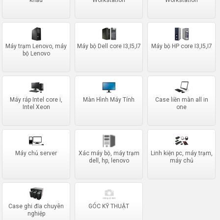
Máy trạm Lenovo, máy
Máy bộ Dell core I3,I5,I7
Máy bộ HP core I3,I5,I7
bộ Lenovo
Máy ráp Intel core i,
Màn Hình Máy Tính
Case liền màn all in
Intel Xeon
one
Máy chủ server
Xác máy bộ, máy trạm
Linh kiện pc, máy trạm,
dell, hp, lenovo
máy chủ
Case ghi đĩa chuyên
GÓC KỸ THUẬT
nghiệp