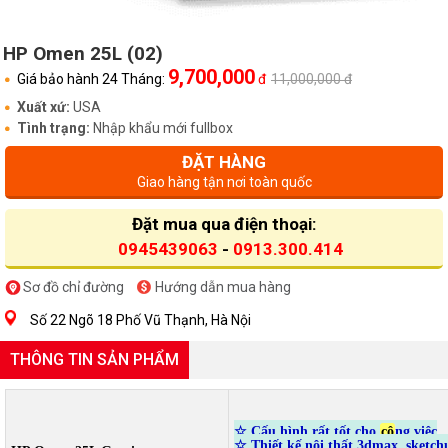
HP Omen 25L (02)
9,700,000
Giá bảo hành 24 Tháng:
đ
11,000,000 đ
Xuất xứ:
USA
Tình trạng:
Nhập khẩu mới fullbox
ĐẶT HÀNG
Giao hàng tận nơi toàn quốc
Đặt mua qua điện thoại:
0945439063
-
0913.300.414
Sơ đồ chỉ đường
Hướng dẫn mua hàng
Số 22 Ngõ 18 Phố Vũ Thạnh, Hà Nội
THÔNG TIN SẢN PHẨM
☆
Cấu hình rất tốt cho
cô
ng việc
☆ Thiết kế nội thất 3dmax, sketch