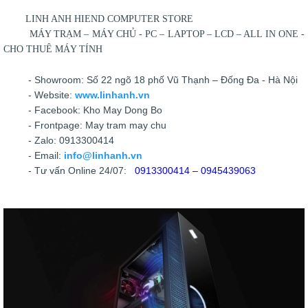
LINH ANH HIEND COMPUTER STORE
MÁY TRẠM – MÁY CHỦ - PC – LAPTOP – LCD – ALL IN ONE -
CHO THUÊ MÁY TÍNH
- Showroom: Số 22 ngõ 18 phố Vũ Thạnh – Đống Đa - Hà Nội
- Website:
www.linhanh.vn
- Facebook: Kho May Dong Bo
- Frontpage: May tram may chu
- Zalo: 0913300414
- Email:
info@linhanh.vn
- Tư vấn Online 24/07:
0913300414 – 0945439063