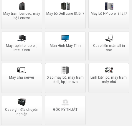
Máy trạm Lenovo, máy
Máy bộ Dell core I3,I5,I7
Máy bộ HP core I3,I5,I7
bộ Lenovo
Máy ráp Intel core i,
Màn Hình Máy Tính
Case liền màn all in
Intel Xeon
one
Máy chủ server
Xác máy bộ, máy trạm
Linh kiện pc, máy trạm,
dell, hp, lenovo
máy chủ
Case ghi đĩa chuyên
GÓC KỸ THUẬT
nghiệp