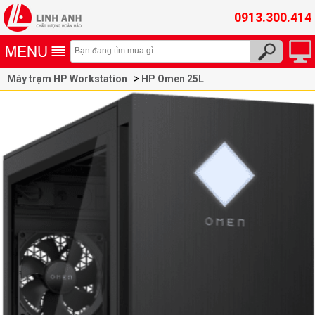
0913.300.414
Máy trạm HP Workstation
HP Omen 25L