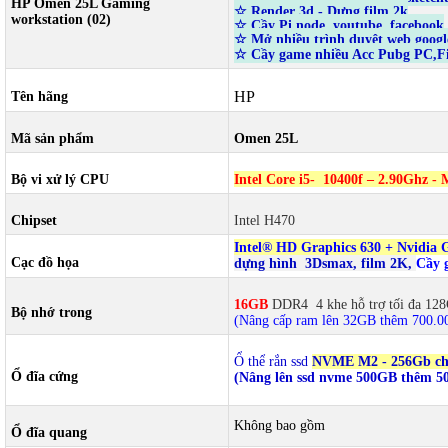
HP Omen 25L Gaming
☆ Render 3d - Dựng film 2k
workstation (02)
☆ Cầy Pi node, youtube. facebook
☆ Mở nhiều trình duyệt web google
☆
Cầy game nhiều Acc Pubg PC,Fi
HP
Tên hãng
Mã sản phẩm
Omen 25L
Bộ vi xử lý CPU
Intel Core i5- 10400f – 2.90Ghz - 
Chipset
Intel H470
Intel® HD Graphics 630 + Nvidia 
Cạc đồ họa
dựng hình 3Dsmax, film 2K,
Cầy 
16GB
DDR4 4 khe hỗ trợ tối đa 12
Bộ nhớ trong
(Nâng cấp ram lên 32GB thêm 700.0
Ổ thể rắn ssd
NVME M2 - 256Gb ch
Ổ đĩa cứng
(Nâng lên ssd nvme 500GB thêm 5
Không bao gồm
Ổ đĩa quang