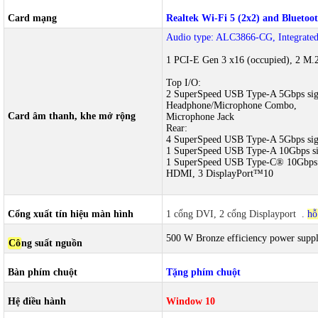
Card mạng
Realtek Wi-Fi 5 (2x2) and Bluet
Audio type: ALC3866-CG, Integrated
1 PCI-E Gen 3 x16 (occupied), 2 M.2
Top I/O:
2 SuperSpeed USB Type-A 5Gbps sign
Headphone/Microphone Combo,
Card âm thanh, khe mở rộng
Microphone Jack
Rear:
4 SuperSpeed USB Type-A 5Gbps sign
1 SuperSpeed USB Type-A 10Gbps sig
1 SuperSpeed USB Type-C® 10Gbps s
HDMI, 3 DisplayPort™10
Cổng xuất tín hiệu màn hình
1 cổng DVI, 2 cổng Displayport
.
hỗ
500 W Bronze efficiency power supp
Cô
ng suất nguồn
Bàn phím chuột
Tặng phím chuột
Hệ điều hành
Window 10