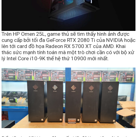
Trên HP Omen 25L, game thủ sẽ tìm thấy hình ảnh được
cung cấp bởi tối đa GeForce RTX 2080 Ti của NVIDIA hoặc
lên tới card đồ họa Radeon RX 5700 XT của AMD. Khai
thác sức mạnh tính toán mà một trò chơi cần có với bộ xử
lý Intel Core i10-9K thế hệ thứ 10900 mới nhất.