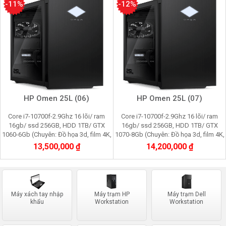
-11%
-12%
HP Omen 25L (06)
HP Omen 25L (07)
Core i7-10700f-2.9Ghz 16 lõi/ ram
Core i7-10700f-2.9Ghz 16 lõi/ ram
16gb/ ssd 256GB, HDD 1TB/ GTX
16gb/ ssd 256GB, HDD 1TB/ GTX
1060-6Gb (Chuyên: Đồ họa 3d, film 4K,
1070-8Gb (Chuyên: Đồ họa 3d, film 4K,
cầy Pi node, youtube, facebook,
cầy Pi node, youtube, facebook,
13,500,000 ₫
14,200,000 ₫
gaming)
gaming)
Máy xách tay nhập
Máy trạm HP
Máy trạm Dell
khẩu
Workstation
Workstation