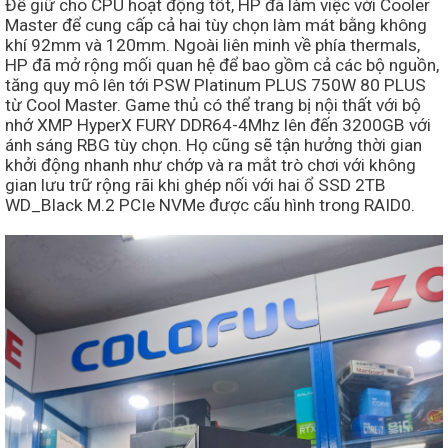
Để giữ cho CPU hoạt động tốt, HP đã làm việc với Cooler
Master để cung cấp cả hai tùy chọn làm mát bằng không
khí 92mm và 120mm. Ngoài liên minh về phía thermals,
HP đã mở rộng mối quan hệ để bao gồm cả các bộ nguồn,
tăng quy mô lên tới PSW Platinum PLUS 750W 80 PLUS
từ Cool Master. Game thủ có thể trang bị nội thất với bộ
nhớ XMP HyperX FURY DDR64-4Mhz lên đến 3200GB với
ánh sáng RBG tùy chọn. Họ cũng sẽ tận hưởng thời gian
khởi động nhanh như chớp và ra mắt trò chơi với không
gian lưu trữ rộng rãi khi ghép nối với hai ổ SSD 2TB
WD_Black M.2 PCIe NVMe được cấu hình trong RAID0.