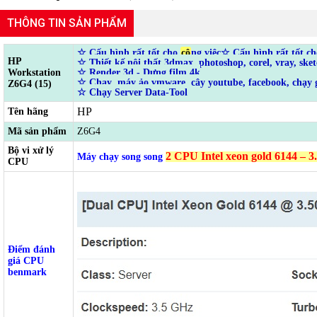
THÔNG TIN SẢN PHẨM
☆
Cấu hình rất tốt cho
cô
ng việc
☆ Cấu hình rất tốt ch
HP
☆ Thiết kế nội thất 3dmax, photoshop, corel, vray, ske
Workstation
☆ Render 3d - Dựng film 4k
☆ Chạy máy ảo vmware, cây youtube, facebook, chạy g
Z6G4 (15)
☆ Chạy Server Data-Tool
HP
Tên hãng
Mã sản phẩm
Z6G4
Bộ vi xử lý
2 CPU Intel xeon gold 6144 – 
Máy chạy song song
CPU
Điểm đánh
giá CPU
benmark