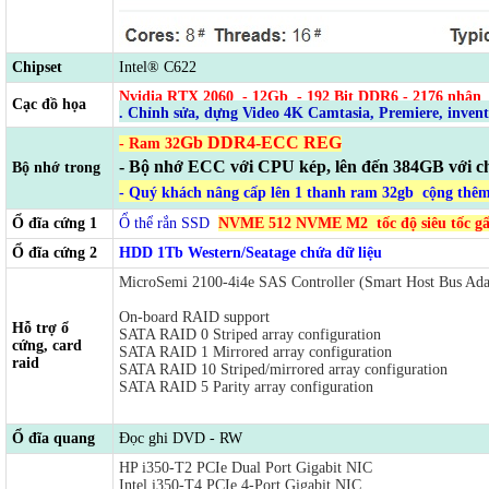
Chipset
Intel® C622
Nvidia RTX 2060 - 12Gb
- 192
Bit DDR6 - 2176 nhân
Cạc đồ họa
. Chỉnh sửa, dựng Video 4K Camtasia, Premiere, inven
Gb DDR4-ECC REG
- Ram 32
- Bộ nhớ ECC với CPU kép, lên đến 384GB với
Bộ nhớ trong
- Quý khách nâng cấp lên 1 thanh ram 32gb cộng thêm
Ổ đĩa cứng 1
Ổ thể rắn SSD
NVME 512 NVME M2
tốc độ siêu tốc 
Ổ đĩa cứng 2
HDD 1Tb Western/Seatage chứa dữ liệu
MicroSemi 2100-4i4e SAS Controller (Smart Host Bus Ada
On-board RAID support
Hỗ trợ ổ
SATA RAID 0 Striped array configuration
cứng, card
SATA RAID 1 Mirrored array configuration
raid
SATA RAID 10 Striped/mirrored array configuration
SATA RAID 5 Parity array configuration
Ổ đĩa quang
Đọc ghi DVD - RW
HP i350-T2 PCIe Dual Port Gigabit NIC
Intel i350-T4 PCIe 4-Port Gigabit NIC