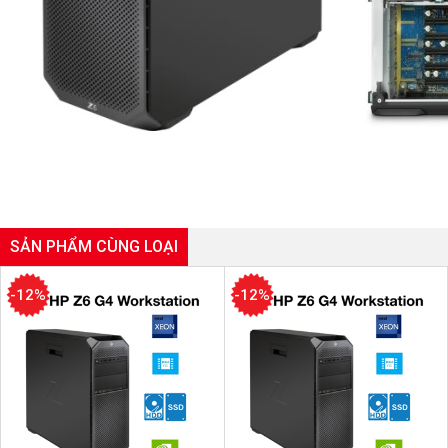
SẢN PHẨM CÙNG LOẠI
-12%
-12%