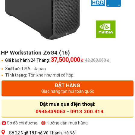
HP Workstation Z6G4 (16)
37,500,000
Giá bảo hành 24 Tháng:
đ
42,200,000 đ
Xuất xứ:
USA - Japan
Tình trạng:
Tồn kho như mới có hộp
ĐẶT HÀNG
Giao hàng tận nơi toàn quốc
Đặt mua qua điện thoại:
0945439063
-
0913.300.414
Sơ đồ chỉ đường
Hướng dẫn mua hàng
Số 22 Ngõ 18 Phố Vũ Thạnh, Hà Nội