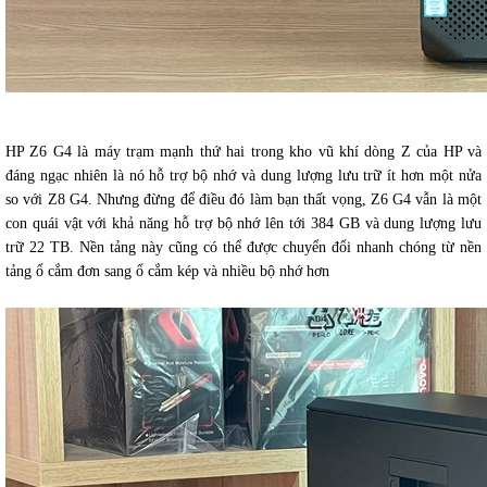
HP Z6 G4 là máy trạm mạnh thứ hai trong kho vũ khí dòng Z của HP và
đáng ngạc nhiên là nó hỗ trợ bộ nhớ và dung lượng lưu trữ ít hơn một nửa
so với Z8 G4. Nhưng đừng để điều đó làm bạn thất vọng, Z6 G4 vẫn là một
con quái vật với khả năng hỗ trợ bộ nhớ lên tới 384 GB và dung lượng lưu
trữ 22 TB. Nền tảng này cũng có thể được chuyển đổi nhanh chóng từ nền
tảng ổ cắm đơn sang ổ cắm kép và nhiều bộ nhớ hơn