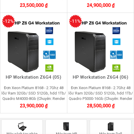
film 4K, máy ảo vmware, cầy, youtube,
4K, máy ảo vmware, cầy youtube,
23,500,000 ₫
24,900,000 ₫
facebook))
facebook)
-12%
-11%
HP Workstation Z6G4 (05)
HP Workstation Z6G4 (06)
Đơn Xeon Platium 8168 - 2.7Ghz 48
Đơn Xeon Platium 8168 - 2.7Ghz 48
lõi/ Ram 32Gb/ SSD 512Gb, hdd 1Tb/
lõi/ Ram 32Gb/ SSD 512Gb, hdd 1Tb/
Quadro M4000-8Gb (Chuyên: Render
Quadro P5000-16Gb (Chuyên: Render
3d, film 4K, máy ảo vmware, cầy
3d, film 4K, máy ảo vmware, cầy
23,900,000 ₫
28,500,000 ₫
youtube, faceboo
youtube, facebo
Máy xách tay nhập
Máy trạm HP
Máy trạm Dell