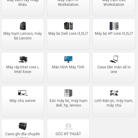
khẩu
Workstation
Workstation
Máy trạm Lenovo, máy
Máy bộ Dell core I3,I5,I7
Máy bộ HP core I3,I5,I7
bộ Lenovo
Máy ráp Intel core i,
Màn Hình Máy Tính
Case liền màn all in
Intel Xeon
one
Máy chủ server
Xác máy bộ, máy trạm
Linh kiện pc, máy trạm,
dell, hp, lenovo
máy chủ
Case ghi đĩa chuyên
GÓC KỸ THUẬT