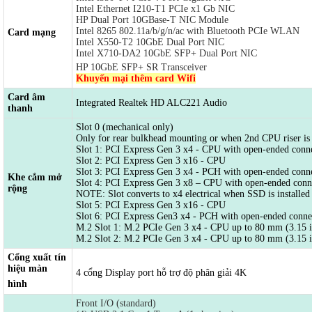
Intel Ethernet I210-T1 PCIe x1 Gb NIC
HP Dual Port 10GBase-T NIC Module
Intel 8265 802.11a/b/g/n/ac with Bluetooth PCIe WLAN
Card mạng
Intel X550-T2 10GbE Dual Port NIC
Intel X710-DA2 10GbE SFP+ Dual Port NIC
HP 10GbE SFP+ SR Transceiver
Khuyến mại thêm card Wifi
Card âm
Integrated Realtek HD ALC221 Audio
thanh
Slot 0 (mechanical only)
Only for rear bulkhead mounting or when 2nd CPU riser is 
Slot 1: PCI Express Gen 3 x4 - CPU with open-ended conn
Slot 2: PCI Express Gen 3 x16 - CPU
Slot 3: PCI Express Gen 3 x4 - PCH with open-ended conn
Khe cắm mở
Slot 4: PCI Express Gen 3 x8 – CPU with open-ended conn
rộng
NOTE: Slot converts to x4 electrical when SSD is installed
Slot 5: PCI Express Gen 3 x16 - CPU
Slot 6: PCI Express Gen3 x4 - PCH with open-ended conne
M.2 Slot 1: M.2 PCIe Gen 3 x4 - CPU up to 80 mm (3.15 in
M.2 Slot 2: M.2 PCIe Gen 3 x4 - CPU up to 80 mm (3.15 in
Cổng xuất tín
hiệu màn
4 cổng Display port hỗ trợ độ phân giải 4K
hình
Front I/O (standard)