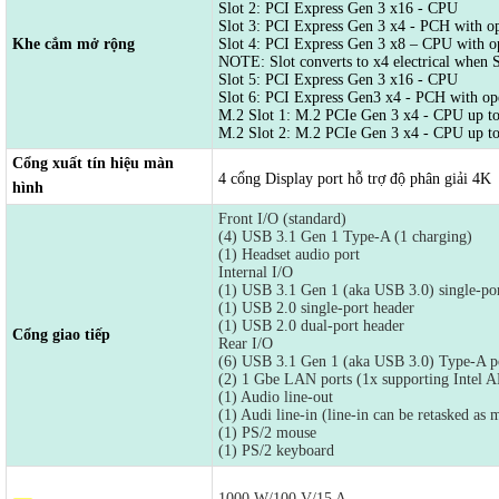
Slot 2: PCI Express Gen 3 x16 - CPU
Slot 3: PCI Express Gen 3 x4 - PCH with o
Khe cắm mở rộng
Slot 4: PCI Express Gen 3 x8 – CPU with o
NOTE: Slot converts to x4 electrical when S
Slot 5: PCI Express Gen 3 x16 - CPU
Slot 6: PCI Express Gen3 x4 - PCH with op
M.2 Slot 1: M.2 PCIe Gen 3 x4 - CPU up to
M.2 Slot 2: M.2 PCIe Gen 3 x4 - CPU up to
Cổng xuất tín hiệu màn
4 cổng Display port hỗ trợ độ phân giải 4K
hình
Front I/O (standard)
(4) USB 3.1 Gen 1 Type-A (1 charging)
(1) Headset audio port
Internal I/O
(1) USB 3.1 Gen 1 (aka USB 3.0) single-por
(1) USB 2.0 single-port header
(1) USB 2.0 dual-port header
Cổng giao tiếp
Rear I/O
(6) USB 3.1 Gen 1 (aka USB 3.0) Type-A p
(2) 1 Gbe LAN ports (1x supporting Intel 
(1) Audio line-out
(1) Audi line-in (line-in can be retasked as
(1) PS/2 mouse
(1) PS/2 keyboard
1000 W/100 V/15 A