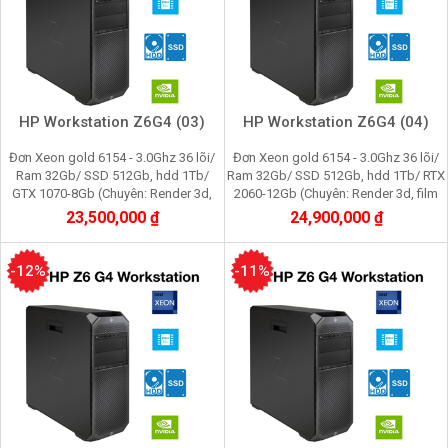
HP Workstation Z6G4 (03)
HP Workstation Z6G4 (04)
Đơn Xeon gold 6154 - 3.0Ghz 36 lõi/
Đơn Xeon gold 6154 - 3.0Ghz 36 lõi/
Ram 32Gb/ SSD 512Gb, hdd 1Tb/
Ram 32Gb/ SSD 512Gb, hdd 1Tb/ RTX
GTX 1070-8Gb (Chuyên: Render 3d,
2060-12Gb (Chuyên: Render 3d, film
film 4K, máy ảo vmware, cầy, youtube,
4K, máy ảo vmware, cầy youtube,
23,500,000 ₫
24,900,000 ₫
facebook))
facebook)
-12%
-11%