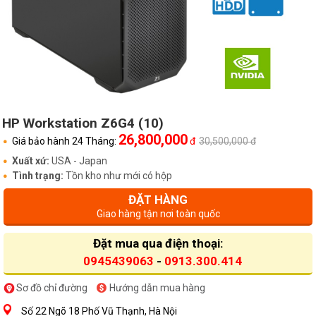
HP Workstation Z6G4 (10)
26,800,000
Giá bảo hành 24 Tháng:
đ
30,500,000 đ
Xuất xứ:
USA - Japan
Tình trạng:
Tồn kho như mới có hộp
ĐẶT HÀNG
Giao hàng tận nơi toàn quốc
Đặt mua qua điện thoại:
0945439063
-
0913.300.414
Sơ đồ chỉ đường
Hướng dẫn mua hàng
Số 22 Ngõ 18 Phố Vũ Thạnh, Hà Nội