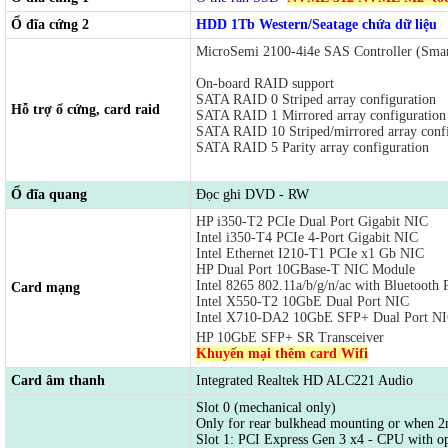
Ổ đĩa cứng 2
HDD 1Tb Western/Seatage chứa dữ liệu
MicroSemi 2100-4i4e SAS Controller (Smar
On-board RAID support
SATA RAID 0 Striped array configuration
Hỗ trợ ổ cứng, card raid
SATA RAID 1 Mirrored array configuration
SATA RAID 10 Striped/mirrored array confi
SATA RAID 5 Parity array configuration
Ổ đĩa quang
Đọc ghi DVD - RW
HP i350-T2 PCIe Dual Port Gigabit NIC
Intel i350-T4 PCIe 4-Port Gigabit NIC
Intel Ethernet I210-T1 PCIe x1 Gb NIC
HP Dual Port 10GBase-T NIC Module
Intel 8265 802.11a/b/g/n/ac with Bluetoo
Card mạng
Intel X550-T2 10GbE Dual Port NIC
Intel X710-DA2 10GbE SFP+ Dual Port N
HP 10GbE SFP+ SR Transceiver
Khuyến mại thêm card Wifi
Card âm thanh
Integrated Realtek HD ALC221 Audio
Slot 0 (mechanical only)
Only for rear bulkhead mounting or when 2n
Slot 1: PCI Express Gen 3 x4 - CPU with o