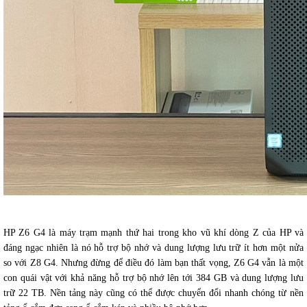
HP Z6 G4 là máy trạm mạnh thứ hai trong kho vũ khí dòng Z của HP và
đáng ngạc nhiên là nó hỗ trợ bộ nhớ và dung lượng lưu trữ ít hơn một nửa
so với Z8 G4. Nhưng đừng để điều đó làm bạn thất vọng, Z6 G4 vẫn là một
con quái vật với khả năng hỗ trợ bộ nhớ lên tới 384 GB và dung lượng lưu
trữ 22 TB. Nền tảng này cũng có thể được chuyển đổi nhanh chóng từ nền