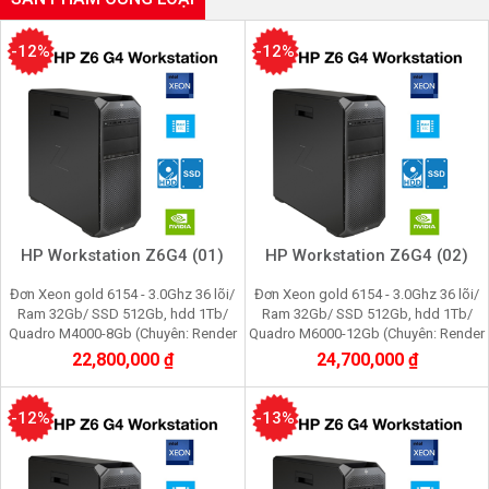
-12%
-12%
HP Workstation Z6G4 (01)
HP Workstation Z6G4 (02)
Đơn Xeon gold 6154 - 3.0Ghz 36 lõi/
Đơn Xeon gold 6154 - 3.0Ghz 36 lõi/
Ram 32Gb/ SSD 512Gb, hdd 1Tb/
Ram 32Gb/ SSD 512Gb, hdd 1Tb/
Quadro M4000-8Gb (Chuyên: Render
Quadro M6000-12Gb (Chuyên: Render
3d, film 2K, máy ảo vmware, cầy
3d, film 4K, máy ảo vmware, cầy
22,800,000 ₫
24,700,000 ₫
youtube, facebook)
youtube, facebook)
-12%
-13%