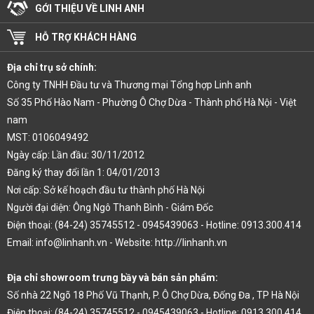
GỚI THIỆU VỀ LINH ANH
HỖ TRỢ KHÁCH HÀNG
Địa chỉ trụ sở chính:
Công ty TNHH Đầu tư và Thương mại Tổng hợp Linh anh
Số 35 Phố Hào Nam - Phường Ô Chợ Dừa - Thành phố Hà Nội - Việt
nam
MST: 0106049492
Ngày cấp: Lần đầu: 30/11/2012
Đăng ký thay đổi lần 1: 04/01/2013
Nơi cấp: Sở kế hoạch đầu tư thành phố Hà Nội
Người đại diện: Ông Ngô Thanh Bình - Giám Đốc
Điện thoại: (84-24) 35745512 - 0945439063 - Hotline: 0913.300.414
Email: info@linhanh.vn - Website: http://linhanh.vn
Địa chỉ showroom trưng bầy và bán sản phẩm:
Số nhà 22 Ngõ 18 Phố Vũ Thạnh, P. Ô Chợ Dừa, Đống Đa , TP Hà Nội
Điện thoại: (84-24) 35745512 - 0945439063 - Hotline: 0913.300.414