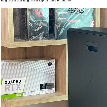
tảng ổ cắm đơn sang ổ cắm kép và nhiều bộ nhớ hơn