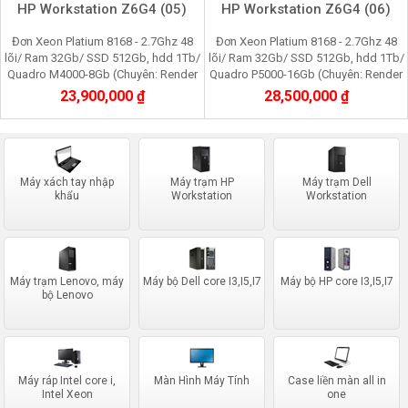
HP Workstation Z6G4 (05)
HP Workstation Z6G4 (06)
Đơn Xeon Platium 8168 - 2.7Ghz 48
Đơn Xeon Platium 8168 - 2.7Ghz 48
lõi/ Ram 32Gb/ SSD 512Gb, hdd 1Tb/
lõi/ Ram 32Gb/ SSD 512Gb, hdd 1Tb/
Quadro M4000-8Gb (Chuyên: Render
Quadro P5000-16Gb (Chuyên: Render
3d, film 4K, máy ảo vmware, cầy
3d, film 4K, máy ảo vmware, cầy
23,900,000 ₫
28,500,000 ₫
youtube, faceboo
youtube, facebo
Máy xách tay nhập
Máy trạm HP
Máy trạm Dell
khẩu
Workstation
Workstation
Máy trạm Lenovo, máy
Máy bộ Dell core I3,I5,I7
Máy bộ HP core I3,I5,I7
bộ Lenovo
Máy ráp Intel core i,
Màn Hình Máy Tính
Case liền màn all in
Intel Xeon
one