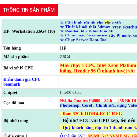
THÔNG TIN SẢN PHẨM
☆
Cấu hình rất tốt cho
cô
ng việc
☆ Thiết kế nội thất 3dmax, vray, sketch
HP Workstation Z6G4 (10)
☆ Render 3d - Dựng film 4k
☆ Chạy máy ảo vmware, cầy Pi node, yo
☆ Chạy Server Data-Tool
HP
Tên hãng
Mã sản phẩm
Z6G4
Máy chạy 1 CPU Intel Xeon Platium 
Bộ vi xử lý CPU
luồng. Render 56 Ô nhanh tuyệt vời
Điểm đánh giá CPU
benmark
Chipset
Intel® C622
Nvidia Quadro P4000 - 8Gb
-
256 Bit D
Cạc đồ họa
Photoshop, Corel . Chỉnh sửa, dựng Vide
Gb DDR4-ECC REG
- Ram 32
- Bộ nhớ ECC với CPU kép, lên đế
Bộ nhớ trong
- Quý khách nâng cấp lên 1 thanh ram 3
Ổ đĩa cứng 1
Ổ thể rắn SSD
NVME 512 NVME M2
tố