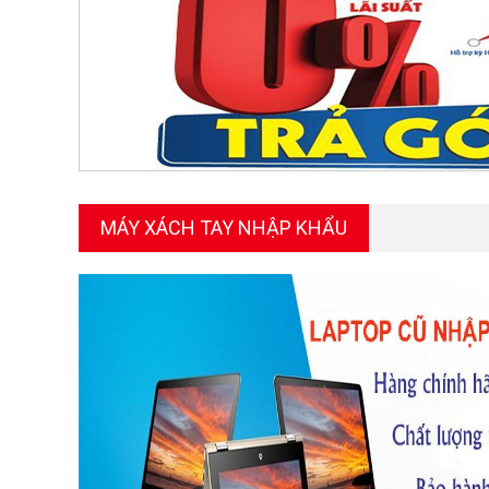
MÁY XÁCH TAY NHẬP KHẨU