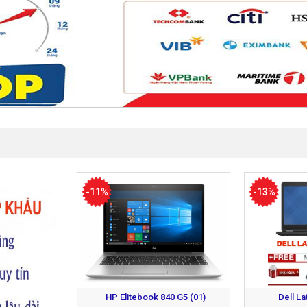
-11%
-13%
HP Elitebook 840 G5 (01)
Dell La