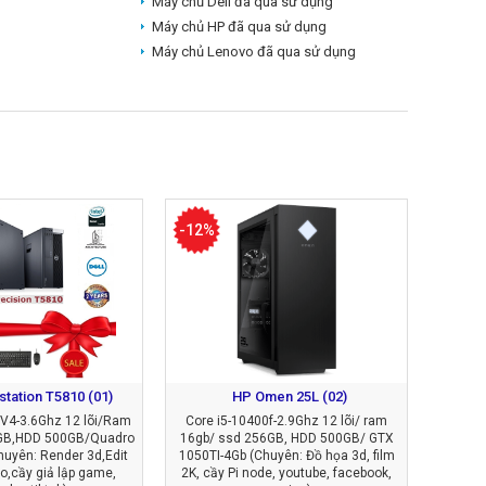
Máy chủ Dell đã qua sử dụng
Máy chủ HP đã qua sử dụng
Máy chủ Lenovo đã qua sử dụng
-12%
station T5810 (01)
HP Omen 25L (02)
V4-3.6Ghz 12 lõi/Ram
Core i5-10400f-2.9Ghz 12 lõi/ ram
GB,HDD 500GB/Quadro
16gb/ ssd 256GB, HDD 500GB/ GTX
uyên: Render 3d,Edit
1050TI-4Gb (Chuyên: Đồ họa 3d, film
o,cầy giả lập game,
2K, cầy Pi node, youtube, facebook,