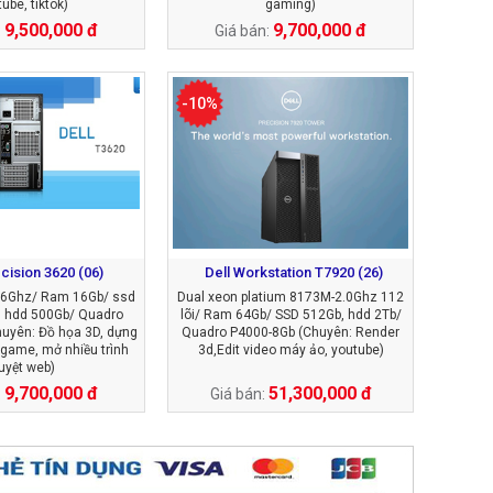
ube, tiktok)
gaming)
9,500,000 đ
9,700,000 đ
:
Giá bán:
-10%
cision 3620 (06)
Dell Workstation T7920 (26)
3.6Ghz/ Ram 16Gb/ ssd
Dual xeon platium 8173M-2.0Ghz 112
 hdd 500Gb/ Quadro
lõi/ Ram 64Gb/ SSD 512Gb, hdd 2Tb/
uyên: Đồ họa 3D, dựng
Quadro P4000-8Gb (Chuyên: Render
 game, mở nhiều trình
3d,Edit video máy ảo, youtube)
uyệt web)
9,700,000 đ
51,300,000 đ
:
Giá bán: