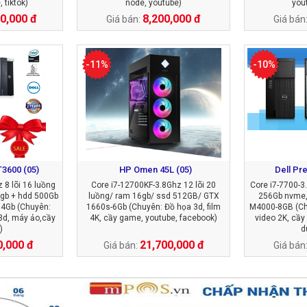
 tiktok)
node, youtube)
yout
0,000 đ
8,200,000 đ
Giá bán:
Giá bán
-11%
-10%
T3600 (05)
HP Omen 45L (05)
Dell Pre
 8 lõi 16 luồng
Core i7-12700KF-3.8Ghz 12 lõi 20
Core i7-7700-
gb + hdd 500Gb
luồng/ ram 16gb/ ssd 512GB/ GTX
256Gb nvme,
 4Gb (Chuyên:
1660s-6Gb (Chuyên: Đồ họa 3d, film
M4000-8GB (Ch
 3d, máy ảo,cầy
4K, cầy game, youtube, facebook)
video 2K, cầy
)
d
0,000 đ
21,700,000 đ
Giá bán:
Giá bán