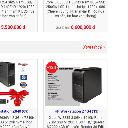
U 2.4 Ghz/ Ram 8GB/
Core i5-8365U 1.6Ghz/ Ram 8GB/ SSD
CD 14" FHD 1920x1080
256Gb/ LCD 14" full hd ips 1920x1080
 Phần mềm KT, đồ họa
(Chuyên dùng: Phần mềm KT, đồ họa
in học văn phòng)
cơ bản, tin học văn phòng)
5,500,000 đ
6,600,000 đ
:
Giá bán:
Xem tất cả
-12%
tation Z840 (09)
HP Workstation Z4G4 (13)
2686V4-2.3Ghz 72 lõi/
Xeon W-2235-3.8GHz 12 lõi/ Ram
SD 512Gb nvme, hdd
32Gb/ SSD 512GB, HDD 1TB/ Quadro
 M2000-4Gb (Chuyên:
M2000-4GB (Chuyên: Render 3d,Edit