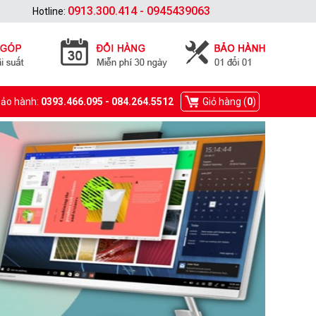
0913.300.414 - 0945439063
Hotline:
Bảo hành:
0393.466.095 - 084.264.5512
Giỏ hàng (
0
)