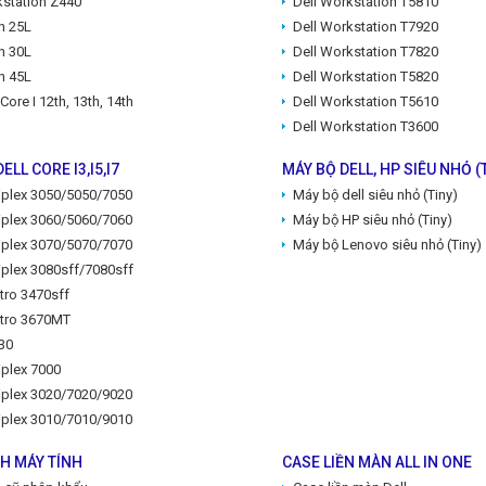
station Z440
Dell Workstation T5810
n 25L
Dell Workstation T7920
n 30L
Dell Workstation T7820
n 45L
Dell Workstation T5820
Core I 12th, 13th, 14th
Dell Workstation T5610
Dell Workstation T3600
ELL CORE I3,I5,I7
MÁY BỘ DELL, HP SIÊU NHỎ (
tiplex 3050/5050/7050
Máy bộ dell siêu nhỏ (Tiny)
tiplex 3060/5060/7060
Máy bộ HP siêu nhỏ (Tiny)
tiplex 3070/5070/7070
Máy bộ Lenovo siêu nhỏ (Tiny)
iplex 3080sff/7080sff
tro 3470sff
stro 3670MT
30
iplex 7000
tiplex 3020/7020/9020
tiplex 3010/7010/9010
H MÁY TÍNH
CASE LIỀN MÀN ALL IN ONE