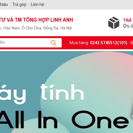
thiệu
|
Trả góp
|
Liên hệ
|
Mua hàng:
0243.5745512(101)
- 