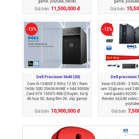
game, youtube, tiktok)
game, youtube,
11,500,000 đ
15,50
Giá bán:
Giá bán:
-13%
-12%
Dell Precision 3640 (03)
Dell precision 
Core i5-10400F-2.9Ghz 12 lõi / Ram
Xeon E5-2690 - 2.9Ghz
16Gb/ SSD 256Gb NVME + hdd 500Gb/
ram 32gb ecc ssd 240
Card GTX 1050Ti-4Gb (Chuyên: Xử lý
card quadro K2200 -
đồ họa 3D, dựng film 2K, cầy game)
Render 3d,Edit video
youtube
10,900,000 đ
7,50
Giá bán:
Giá bán: