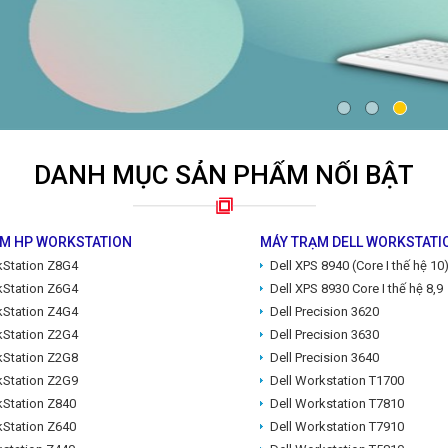
DANH MỤC SẢN PHẨM NỔI BẬT
M HP WORKSTATION
MÁY TRẠM DELL WORKSTATI
Station Z8G4
Dell XPS 8940 (Core I thế hệ 10
Station Z6G4
Dell XPS 8930 Core I thế hệ 8,9
Station Z4G4
Dell Precision 3620
Station Z2G4
Dell Precision 3630
Station Z2G8
Dell Precision 3640
Station Z2G9
Dell Workstation T1700
Station Z840
Dell Workstation T7810
Station Z640
Dell Workstation T7910