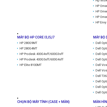
Hp Work
HP Ome
HP Ome
HP Ome
HP Envy 
MÁY BỘ HP CORE I3,I5,I7
MÁY BỘ D
HP 280G9MT
Dell Op
HP 280G4MT
Dell Op
HP Prodesk 400G4sff/600G3sff
Dell Op
HP Prodesk 400G5sff/600G4sff
Dell Opt
HP Elite 8100MT
Dell Vos
Dell Vo
Dell T36
Dell Opt
Dell Op
Dell Op
CHỌN BỘ MÁY TÍNH (CASE + MÀN)
MÀN HÌN