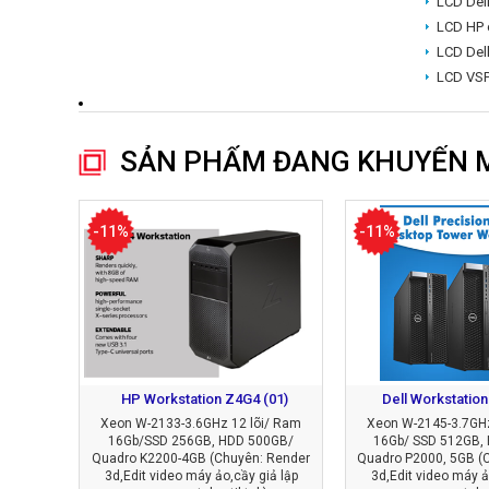
LCD Del
LCD HP 
LCD Del
LCD VSP
SẢN PHẨM ĐANG KHUYẾN 
-11%
-11%
HP Workstation Z4G4 (01)
Dell Workstation
Xeon W-2133-3.6GHz 12 lõi/ Ram
Xeon W-2145-3.7GHz
16Gb/SSD 256GB, HDD 500GB/
16Gb/ SSD 512GB,
Quadro K2200-4GB (Chuyên: Render
Quadro P2000, 5GB (
3d,Edit video máy ảo,cầy giả lập
3d,Edit video máy ả