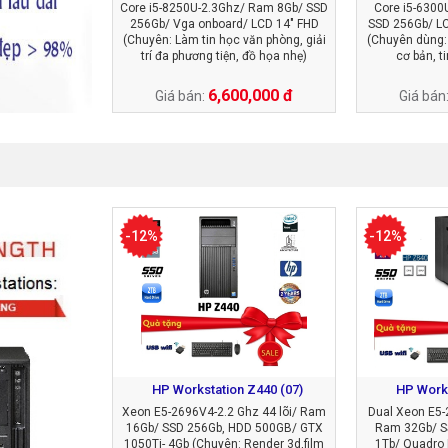
Core i5-8250U-2.3Ghz/ Ram 8Gb/ SSD
Core i5-6300
256Gb/ Vga onboard/ LCD 14" FHD
SSD 256Gb/ L
(Chuyên: Làm tin học văn phòng, giải
(Chuyên dùng:
trí đa phương tiện, đồ họa nhẹ)
cơ bản, t
6,600,000 đ
Giá bán:
Giá bán
-12%
-12%
HP Workstation Z440 (07)
HP Works
Xeon E5-2696V4-2.2 Ghz 44 lõi/ Ram
Dual Xeon E5-
16Gb/ SSD 256Gb, HDD 500GB/ GTX
Ram 32Gb/ S
1050Ti- 4Gb (Chuyên: Render 3d,film
1Tb/ Quadro