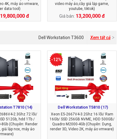
eo 4K, máy ảo vmware,
video máy ảo,cầy giả lập game,
er data tool)
youtube, tiktok)
19,800,000 đ
13,200,000 đ
Giá bán:
Dell Workstation T3600
Xem tất cả
-12%
station T7810 (14)
Dell Workstation T5810 (17)
2686V4-2.3Ghz 72 lõi/
Xeon E5-2667V4-3.2Ghz 16 lõi/ Ram
SD 512Gb, hdd 1Tb /
16Gb/ SSD 256GB NVME, HDD 500GB/
-8Gb (Chuyên: Render
Quadro M2000-4Gb (Chuyên: Dựng,
, giả lập nox, máy ảo
render 3D, Video 2K, máy ảo vmware)
vmware)