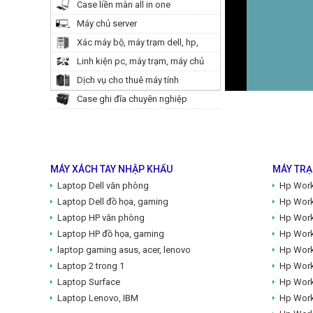
Case liền màn all in one
Máy chủ server
Xác máy bộ, máy trạm dell, hp,
lenovo
Linh kiện pc, máy trạm, máy chủ
Dịch vụ cho thuê máy tính
Case ghi đĩa chuyên nghiệp
MÁY XÁCH TAY NHẬP KHẨU
MÁY TRẠ
Laptop Dell văn phòng
Hp Work
Laptop Dell đồ họa, gaming
Hp Work
Laptop HP văn phòng
Hp Work
Laptop HP đồ họa, gaming
Hp Work
laptop gaming asus, acer, lenovo
Hp Work
Laptop 2 trong 1
Hp Work
Laptop Surface
Hp Work
Laptop Lenovo, IBM
Hp Work