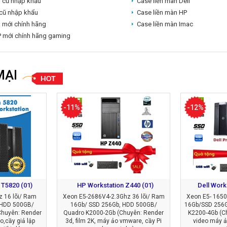
l cũ nhập khẩu
Case liền màn Dell
cũ nhập khẩu
Case liền màn HP
l mới chính hãng
Case liền màn Imac
 mới chính hãng gaming
MẠI
-11%
-12%
 T5820 (01)
HP Workstation Z440 (01)
Dell Work
 16 lõi/ Ram
Xeon E5-2686V4-2.3Ghz 36 lõi/ Ram
Xeon E5- 1650
 HDD 500GB/
16Gb/ SSD 256Gb, HDD 500GB/
16Gb/SSD 256
Chuyên: Render
Quadro K2000-2Gb (Chuyên: Render
K2200-4Gb (Ch
o,cầy giả lập
3d, film 2K, máy ảo vmware, cầy Pi
video máy ả