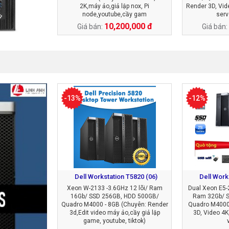
2K,máy ảo,giả lập nox, Pi
Render 3D, Vid
node,youtube,cầy gam
serv
10,200,000 đ
Giá bán:
Giá bán:
-13%
-12%
Dell Workstation T5820 (06)
Dell Work
Xeon W-2133 -3.6GHz 12 lõi/ Ram
Dual Xeon E5-
16Gb/ SSD 256GB, HDD 500GB/
Ram 32Gb/ S
Quadro M4000 - 8GB (Chuyên: Render
Quadro M4000
3d,Edit video máy ảo,cầy giả lập
3D, Video 4K
game, youtube, tiktok)