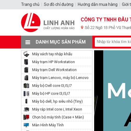
Trang chủ
|
Sơ đồ chỉ đường
|
Hướng dẫn mua hàng
|
Giới 
DANH MỤC SẢN PHẨM
Máy xách tay nhập khẩu
Máy trạm HP Workstation
Máy trạm Dell Workstation
Máy trạm Lenovo, máy bộ Lenovo
Máy bộ Dell core I3,I5,I7
Máy bộ HP core I3,I5,I7
Máy bộ dell, hp siêu nhỏ (Tiny)
Máy ráp Intel core i, Intel Xeon
Chọn bộ máy tính (Case + Màn)
Màn Hình Máy Tính