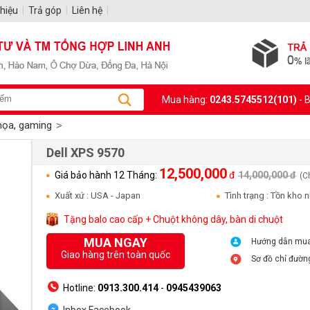
thiệu
|
Trả góp
|
Liên hệ
|
Mua hàng:
0243.5745512(101)
- 
họa, gaming
Dell XPS 9570
12,500,000
Giá bảo hành 12 Tháng:
đ
14,000,000 đ
(C
Xuất xứ : USA - Japan
Tình trạng : Tồn kho 
Tặng balo cao cấp + Chuột không dây, bàn di chuột
MUA NGAY
Hướng dẫn mu
Giao hàng trên toàn quốc
Sơ đồ chỉ đườn
Hotline:
0913.300.414
-
0945439063