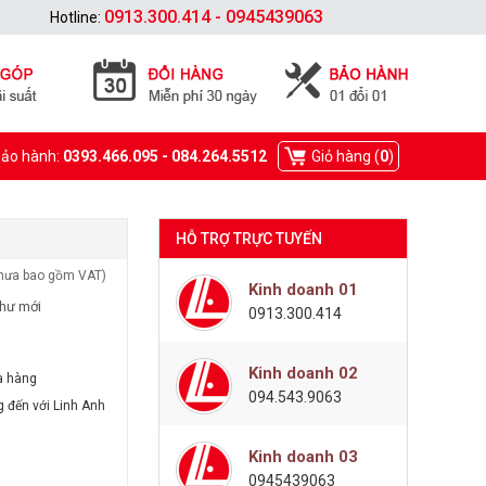
0913.300.414 - 0945439063
Hotline:
Bảo hành:
0393.466.095 - 084.264.5512
Giỏ hàng (
0
)
HỖ TRỢ TRỰC TUYẾN
hưa bao gồm VAT)
Kinh doanh 01
như mới
0913.300.414
Kinh doanh 02
a hàng
094.543.9063
g đến với Linh Anh
Kinh doanh 03
0945439063