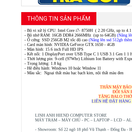
THÔNG TIN SẢN PHẨM
- Bộ vi xử lý CPU: Intel Core i7- 8750H ( 2.20 GHz, up to 4.
- Bộ nhớ RAM: 16GB DDR4 2666MHz (up to 64GB)
(Nâng l
- Ổ cứng: SSD 256GB M2 tốc độ cao
(Nâng lên ssd 512gb thê
- Card màn hình: NVIDIA GeForce GTX 1650 - 4GB
- Màn hình: 15.6 inch Full HD IPS
- Kết nối: 1 DisplayPort over USB Type C 1 USB 3.1 Gen 1 1 
- Thời lượng pin: 9-cell (97Whr) Lithium Ion Battery with Exp
- Trọng lượng: 1.8 kg
- Hệ điều hành: Windows 10 hoặc Window 11
- Màu sắc: Ngoại thất màu bạc bạch kim, nội thất màu đen
THÂN MÁY BẢO 
ĐỔI SẢN 
TẶNG BALO THỜ
LIÊN HỆ ĐẶT HÀNG V
LINH ANH HIEND COMPUTER STORE
MÁY TRẠM – MÁY CHỦ - PC – LAPTOP – LCD – ALL
- Showroom: Số 22 ngõ 18 phố Vũ Thạnh – Đống Đa - H