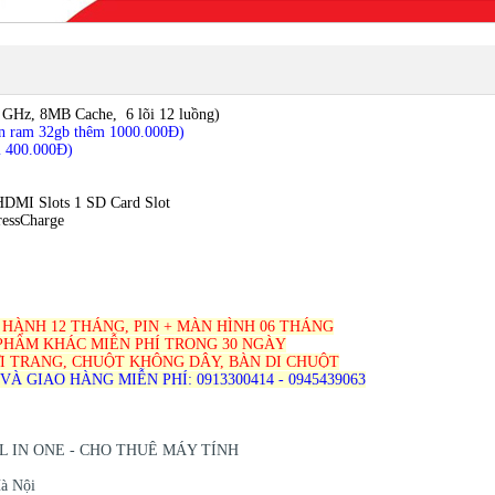
1 GHz, 8MB Cache, 6 lõi 12 luồng)
ên ram 32gb thêm 1000.000Đ)
m 400.000Đ)
HDMI Slots 1 SD Card Slot
ressCharge
HÀNH 12 THÁNG, PIN + MÀN HÌNH 06 THÁNG
PHẨM KHÁC MIỄN PHÍ TRONG 30 NGÀY
I TRANG, CHUỘT KHÔNG DÂY, BÀN DI CHUỘT
À GIAO HÀNG MIỄN PHÍ: 0913300414 - 0945439063
 IN ONE - CHO THUÊ MÁY TÍNH
à Nội