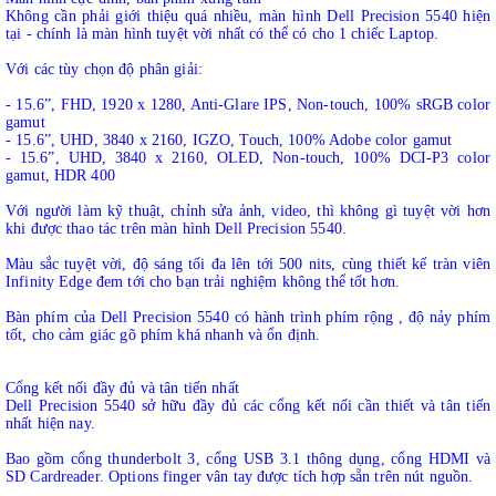
Không cần phải giới thiệu quá nhiều, màn hình Dell Precision 5540 hiện
tại - chính là màn hình tuyệt vời nhất có thể có cho 1 chiếc Laptop.
Với các tùy chọn độ phân giải:
- 15.6”, FHD, 1920 x 1280, Anti-Glare IPS, Non-touch, 100% sRGB color
gamut
- 15.6”, UHD, 3840 x 2160, IGZO, Touch, 100% Adobe color gamut
- 15.6”, UHD, 3840 x 2160, OLED, Non-touch, 100% DCI-P3 color
gamut, HDR 400
Với người làm kỹ thuật, chỉnh sửa ảnh, video, thì không gì tuyệt vời hơn
khi được thao tác trên màn hình Dell Precision 5540.
Màu sắc tuyệt vời, độ sáng tối đa lên tới 500 nits, cùng thiết kế tràn viên
Infinity Edge đem tới cho bạn trải nghiệm không thể tốt hơn.
Bàn phím của Dell Precision 5540 có hành trình phím rộng , độ nảy phím
tốt, cho cảm giác gõ phím khá nhanh và ổn định.
Cổng kết nối đầy đủ và tân tiến nhất
Dell Precision 5540 sở hữu đầy đủ các cổng kết nối cần thiết và tân tiến
nhất hiện nay.
Bao gồm cổng thunderbolt 3, cổng USB 3.1 thông dụng, cổng HDMI và
SD Cardreader. Options finger vân tay được tích hợp sẵn trên nút nguồn.