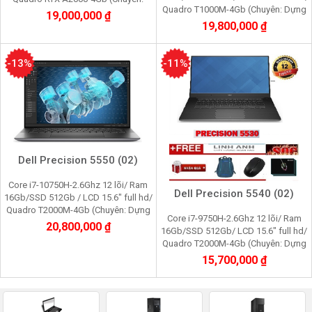
Quadro T1000M-4Gb (Chuyên: Dựng
Dựng hình 3Dsmax, Photoshop,
19,000,000 ₫
hình 3Dsmax, Photoshop, Lumion,
Lumion, Video)
19,800,000 ₫
Video)
-13%
-11%
Dell Precision 5550 (02)
Core i7-10750H-2.6Ghz 12 lõi/ Ram
Dell Precision 5540 (02)
16Gb/SSD 512Gb / LCD 15.6" full hd/
Quadro T2000M-4Gb (Chuyên: Dựng
Core i7-9750H-2.6Ghz 12 lõi/ Ram
hình 3Dsmax, Photoshop, Lumion,
20,800,000 ₫
16Gb/SSD 512Gb/ LCD 15.6" full hd/
Video)
Quadro T2000M-4Gb (Chuyên: Dựng
hình 3Dsmax, Photoshop, Lumion,
15,700,000 ₫
Video)