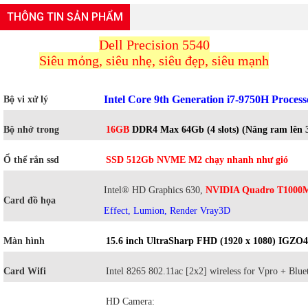
THÔNG TIN SẢN PHẨM
Dell Precision 5540
Siêu mỏng, siêu nhẹ, siêu đẹp, siêu mạnh
Intel Core 9th Generation i7-9750H Proces
Bộ vi xử lý
Bộ nhớ trong
16GB
DDR4
Max 64Gb
(4 slots) (Nâng ram lên
Ổ thể rắn ssd
SSD 512Gb NVME M2 chạy nhanh như gió
Intel® HD Graphics 630,
NVIDIA Quadro T1000
Card đồ họa
Effect, Lumion, Render Vray3D
Màn hình
15.6 inch UltraSharp FHD (1920 x 1080) IGZO4
Card Wifi
Intel 8265 802.11ac [2x2] wireless for Vpro + Blue
HD Camera: