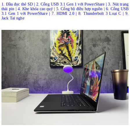
1. Đầu đọc thẻ SD | 2. Cổng USB 3.1 Gen 1 với PowerShare | 3. Nút trạng
thái pin | 4. Khe khóa cao quý | 5. Cổng bộ điều hợp nguồn | 6. Cổng USB
3.1 Gen 1 với PowerShare | 7. HDMI 2.0 | 8. Thunderbolt 3 Loại C | 9.
Jack Tai nghe