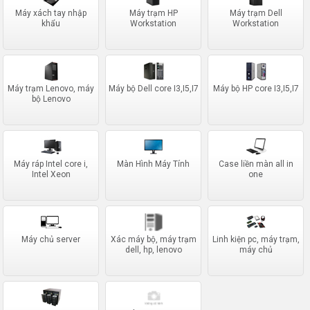
Máy xách tay nhập
Máy trạm HP
Máy trạm Dell
khẩu
Workstation
Workstation
Máy trạm Lenovo, máy
Máy bộ Dell core I3,I5,I7
Máy bộ HP core I3,I5,I7
bộ Lenovo
Máy ráp Intel core i,
Màn Hình Máy Tính
Case liền màn all in
Intel Xeon
one
Máy chủ server
Xác máy bộ, máy trạm
Linh kiện pc, máy trạm,
dell, hp, lenovo
máy chủ