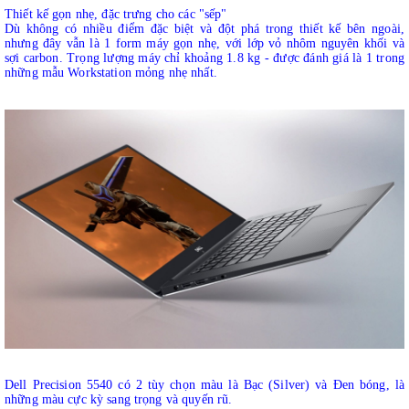
Thiết kế gọn nhẹ, đặc trưng cho các "sếp"
Dù không có nhiều điểm đặc biệt và đột phá trong thiết kế bên ngoài,
nhưng đây vẫn là 1 form máy gọn nhẹ, với lớp vỏ nhôm nguyên khối và
sợi carbon. Trọng lượng máy chỉ khoảng 1.8 kg - được đánh giá là 1 trong
những mẫu Workstation mỏng nhẹ nhất.
Dell Precision 5540 có 2 tùy chọn màu là Bạc (Silver) và Đen bóng, là
những màu cực kỳ sang trọng và quyến rũ.