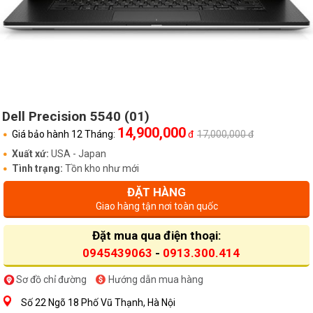
Dell Precision 5540 (01)
14,900,000
Giá bảo hành 12 Tháng:
đ
17,000,000 đ
Xuất xứ:
USA - Japan
Tình trạng:
Tồn kho như mới
ĐẶT HÀNG
Giao hàng tận nơi toàn quốc
Đặt mua qua điện thoại:
0945439063
-
0913.300.414
Sơ đồ chỉ đường
Hướng dẫn mua hàng
Số 22 Ngõ 18 Phố Vũ Thạnh, Hà Nội