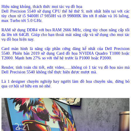
Hiệu năng khủng, thách thức mọi tác vụ đồ họa
Dell Precision 5540 sử dụng CPU thế hệ thứ 9, mới nhất hiện tại với các
tùy chọn từ i5 9400H i7 9850H và i9 9980HK lên tới 8 nhân và 16 luồng,
max Turbo tới 5.0 GHz.
RAM sử dụng DDR4 với bus RAM 2666 MHz, cùng tùy chọn nâng cấp tối
đa lên tới 64GB. Giúp cho bạn thoải mái nâng cấp và sử dụng cho mọi tác
vụ đồ họa hiện nay.
Card màn hình là nâng cấp phần cứng đáng kể nhất của Dell Precision
5540. Phiên bản 2019 sử dụng Card đồ họa NVIDIA Quadro T1000 hoặc
T2000. Mạnh hơn 27% so với thế hệ trước là P1000 hoặc P2000.
Render, tính toán chi tiết, edit video,.....không có 1 tác vụ đồ họa nào mà
Dell Precision 5540 không thể thực hiện được mượt mà.
Là 1 designer chuyên nghiệp hay người làm đồ họa chuyên sâu, đừng bỏ
qua cơ hội sở hữu em nó nhé.