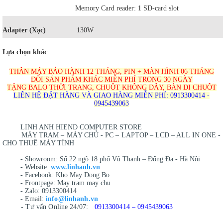
Memory Card reader: 1 SD-card slot
Adapter (Xạc)
130W
Lựa chọn khác
THÂN MÁY BẢO HÀNH 12 THÁNG, PIN + MÀN HÌNH 06 THÁNG
ĐỔI SẢN PHẨM KHÁC MIỄN PHÍ TRONG 30 NGÀY
TẶNG BALO THỜI TRANG, CHUỘT KHÔNG DÂY, BÀN DI CHUỘT
LIÊN HỆ ĐẶT HÀNG VÀ GIAO HÀNG MIỄN PHÍ: 0913300414 -
0945439063
LINH ANH HIEND COMPUTER STORE
MÁY TRẠM – MÁY CHỦ - PC – LAPTOP – LCD – ALL IN ONE -
CHO THUÊ MÁY TÍNH
- Showroom: Số 22 ngõ 18 phố Vũ Thạnh – Đống Đa - Hà Nội
- Website:
www.linhanh.vn
- Facebook: Kho May Dong Bo
- Frontpage: May tram may chu
- Zalo: 0913300414
- Email:
info@linhanh.vn
- Tư vấn Online 24/07:
0913300414 – 0945439063