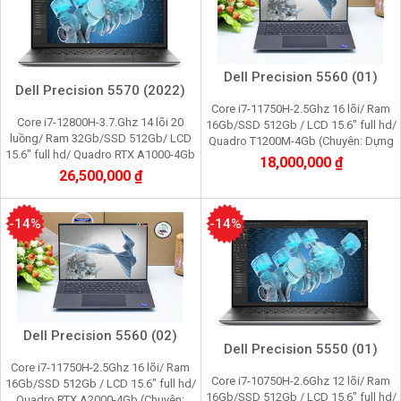
Dell Precision 5560 (01)
Dell Precision 5570 (2022)
Core i7-11750H-2.5Ghz 16 lõi/ Ram
Core i7-12800H-3.7.Ghz 14 lõi 20
16Gb/SSD 512Gb / LCD 15.6" full hd/
luồng/ Ram 32Gb/SSD 512Gb/ LCD
Quadro T1200M-4Gb (Chuyên: Dựng
15.6" full hd/ Quadro RTX A1000-4Gb
hình 3Dsmax, Photoshop, Lumion,
18,000,000 ₫
(Chuyên: Dựng hình 3Dsmax,
Video)
26,500,000 ₫
Photoshop, Lumion, Vide
-14%
-14%
Dell Precision 5560 (02)
Dell Precision 5550 (01)
Core i7-11750H-2.5Ghz 16 lõi/ Ram
Core i7-10750H-2.6Ghz 12 lõi/ Ram
16Gb/SSD 512Gb / LCD 15.6" full hd/
16Gb/SSD 512Gb / LCD 15.6" full hd/
Quadro RTX A2000-4Gb (Chuyên: