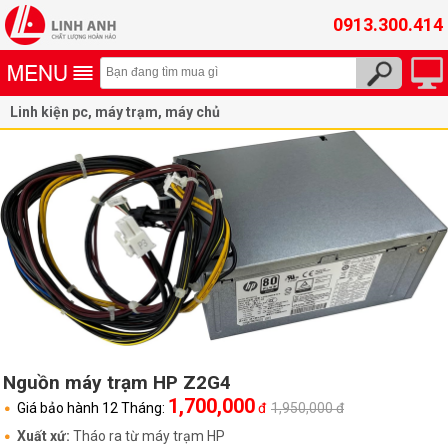
0913.300.414
Linh kiện pc, máy trạm, máy chủ
Nguồn máy trạm, máy bộ, all in one HP
Nguồn máy trạm HP Z2G4
1,700,000
Giá bảo hành 12 Tháng:
đ
1,950,000 đ
Xuất xứ:
Tháo ra từ máy trạm HP