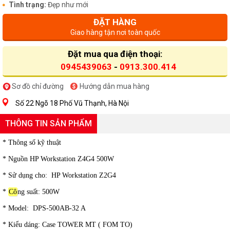
Tình trạng:
Đẹp như mới
ĐẶT HÀNG
Giao hàng tận nơi toàn quốc
Đặt mua qua điện thoại:
0945439063
-
0913.300.414
Sơ đồ chỉ đường
Hướng dẫn mua hàng
Số 22 Ngõ 18 Phố Vũ Thạnh, Hà Nội
THÔNG TIN SẢN PHẨM
* Thông số kỹ thuật
* Nguồn HP Workstation Z4G4 500W
* Sử dụng cho:
HP Workstation Z2G4
*
Cô
ng suất: 500W
* Model: DPS-500AB-32 A
* Kiểu dáng: Case TOWER MT ( FOM TO)