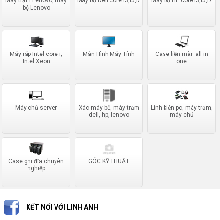
Máy trạm Lenovo, máy
Máy bộ Dell core I3,I5,I7
Máy bộ HP core I3,I5,I7
bộ Lenovo
Máy ráp Intel core i,
Màn Hình Máy Tính
Case liền màn all in
Intel Xeon
one
Máy chủ server
Xác máy bộ, máy trạm
Linh kiện pc, máy trạm,
dell, hp, lenovo
máy chủ
Case ghi đĩa chuyên
GÓC KỸ THUẬT
nghiệp
KẾT NỐI VỚI LINH ANH