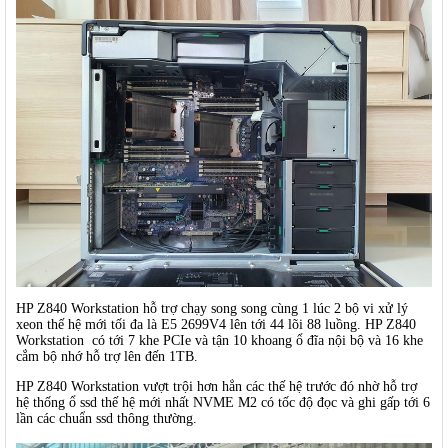
HP Z840 Workstation hỗ trợ chạy song song cùng 1 lúc 2 bộ vi xử lý
xeon thế hệ mới tối đa là E5 2699V4 lên tới 44 lõi 88 luồng. HP Z840
Workstation có tới 7 khe PCIe và tận 10 khoang ổ đĩa nội bộ và 16 khe
cắm bộ nhớ hỗ trợ lên đến 1TB.
HP Z840 Workstation vượt trội hơn hẳn các thế hệ trước đó nhờ hỗ trợ
hệ thống ổ ssd thế hệ mới nhất NVME M2 có tốc độ đọc và ghi gấp tới 6
lần các chuẩn ssd thông thường.