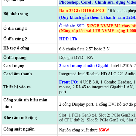
Photoshop, Corel . Chỉnh sửa, dựng Video
Gb DDR4-ECC
Ram
32
16 khe cho phép
Bộ nhớ trong
(Quý khách gắn thêm 1 thanh ram 32GB
Ổ thể rắn SSD
512GB NVME M2 chạy hệ
Ổ đĩa cứng 1
(Nâng cấp lên ssd 1TB NVME cộng 1.000
Ổ đĩa cứng 2
HDD 1Tb
Hỗ trợ ổ cứng
6 ổ chuẩn Sata 2.5" hoặc 3.5"
Ổ đĩa quang
Đọc ghi DVD - RW
Card mạng
2 card mang chuẩn Gigabit
Intel L210AT
Card âm thanh
Integrated Intel/Realtek HD ALC 221 Audio
Front I/O:
4 USB 3.0, 1 Combo Headset, 1
Thiết bị vào ra
mouse, 2 RJ-45 to integrated Gigabit LAN, 
port
Cổng xuất tín hiệu màn
2 cổng Display port, 1 cổng DVI hỗ trợ độ 
hình
Slot :1 PCIe Gen3 x4, Slot 2: PCIe Gen3 x1
Khe cắm mở rộng
có CPU thứ 2), Slot 5: PCIe Gen2 x4, Slot 
Công suất nguồn
Nguồn công xuất thực
850W