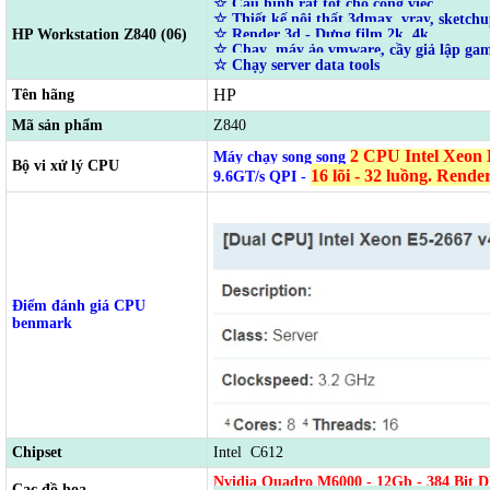
☆ Cấu hình rất tốt cho công việc
☆ Thiết kế nội thất 3dmax, vray, sketch
HP Workstation Z840 (06)
☆ Render 3d - Dựng film 2k, 4k
☆ Chạy máy ảo vmware, cầy giả lập game
☆ Chạy server data tools
HP
Tên hãng
Mã sản phẩm
Z840
2 CPU Intel Xeon 
Máy chạy song song
Bộ vi xử lý CPU
16 lõi - 32 luồng. Rende
9.6GT/s QPI -
Điểm đánh giá CPU
benmark
Chipset
Intel C612
Nvidia Quadro M6000 - 12Gb
-
384 Bit 
Cạc đồ họa