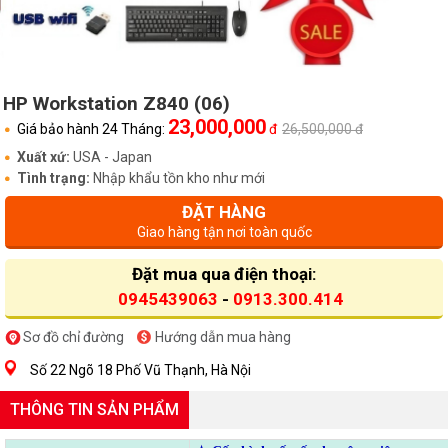
HP Workstation Z840 (06)
23,000,000
Giá bảo hành 24 Tháng:
đ
26,500,000 đ
Xuất xứ:
USA - Japan
Tình trạng:
Nhập khẩu tồn kho như mới
ĐẶT HÀNG
Giao hàng tận nơi toàn quốc
Đặt mua qua điện thoại:
0945439063
-
0913.300.414
Sơ đồ chỉ đường
Hướng dẫn mua hàng
Số 22 Ngõ 18 Phố Vũ Thạnh, Hà Nội
THÔNG TIN SẢN PHẨM