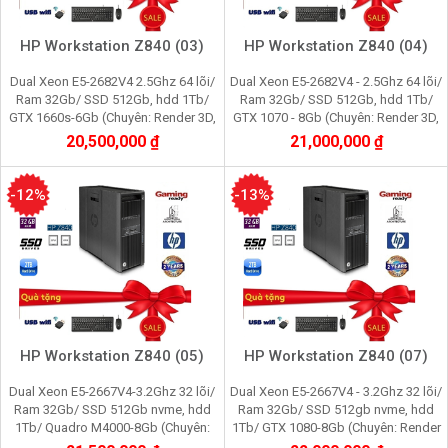
HP Workstation Z840 (03)
HP Workstation Z840 (04)
Dual Xeon E5-2682V4 2.5Ghz 64 lõi/
Dual Xeon E5-2682V4 - 2.5Ghz 64 lõi/
Ram 32Gb/ SSD 512Gb, hdd 1Tb/
Ram 32Gb/ SSD 512Gb, hdd 1Tb/
GTX 1660s-6Gb (Chuyên: Render 3D,
GTX 1070 - 8Gb (Chuyên: Render 3D,
Video 2K, giả lập Nox, máy ảo, cầy
Video 4K, giả lập Nox, máy ảo, cầy
20,500,000 ₫
21,000,000 ₫
game)
game)
-12%
-13%
HP Workstation Z840 (05)
HP Workstation Z840 (07)
Dual Xeon E5-2667V4-3.2Ghz 32 lõi/
Dual Xeon E5-2667V4 - 3.2Ghz 32 lõi/
Ram 32Gb/ SSD 512Gb nvme, hdd
Ram 32Gb/ SSD 512gb nvme, hdd
1Tb/ Quadro M4000-8Gb (Chuyên:
1Tb/ GTX 1080-8Gb (Chuyên: Render
Render 3D, Video 4K, máy ảo vmware,
3D, Video 4K, giả lập nox, máy ảo, cầy