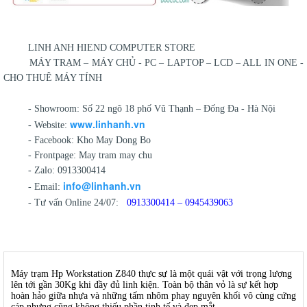
LINH ANH HIEND COMPUTER STORE
MÁY TRẠM – MÁY CHỦ - PC – LAPTOP – LCD – ALL IN ONE -
CHO THUÊ MÁY TÍNH
- Showroom: Số 22 ngõ 18 phố Vũ Thạnh – Đống Đa - Hà Nội
www.linhanh.vn
- Website:
- Facebook: Kho May Dong Bo
- Frontpage: May tram may chu
- Zalo: 0913300414
info@linhanh.vn
- Email:
- Tư vấn Online 24/07:
0913300414 – 0945439063
Máy trạm Hp Workstation Z840 thực sự là một quái vật với trọng lượng
lên tới gần 30Kg khi đầy đủ linh kiện. Toàn bộ thân vỏ là sự kết hợp
hoàn hảo giữa nhựa và những tấm nhôm phay nguyên khối vô cùng cứng
cáp nhưng cũng không thiếu phần tinh tế và đẹp mắt.