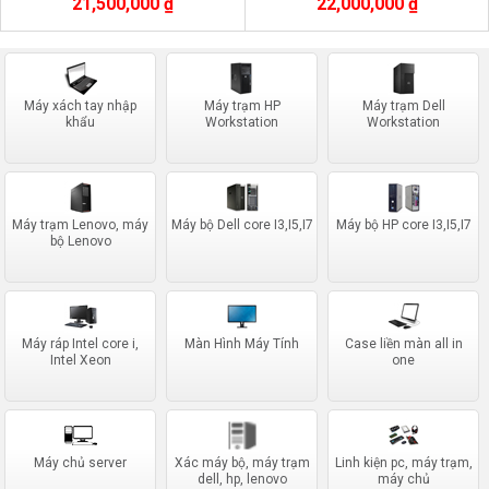
21,500,000 ₫
22,000,000 ₫
server data tool)
game)
Máy xách tay nhập
Máy trạm HP
Máy trạm Dell
khẩu
Workstation
Workstation
Máy trạm Lenovo, máy
Máy bộ Dell core I3,I5,I7
Máy bộ HP core I3,I5,I7
bộ Lenovo
Máy ráp Intel core i,
Màn Hình Máy Tính
Case liền màn all in
Intel Xeon
one
Máy chủ server
Xác máy bộ, máy trạm
Linh kiện pc, máy trạm,
dell, hp, lenovo
máy chủ