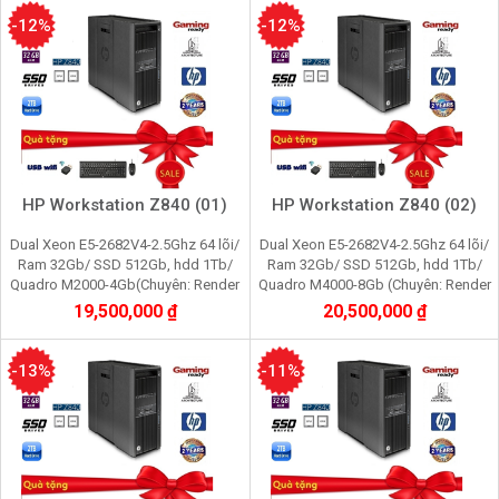
-12%
-12%
HP Workstation Z840 (01)
HP Workstation Z840 (02)
Dual Xeon E5-2682V4-2.5Ghz 64 lõi/
Dual Xeon E5-2682V4-2.5Ghz 64 lõi/
Ram 32Gb/ SSD 512Gb, hdd 1Tb/
Ram 32Gb/ SSD 512Gb, hdd 1Tb/
Quadro M2000-4Gb(Chuyên: Render
Quadro M4000-8Gb (Chuyên: Render
3D, Video 2K, máy ảo vmware, server
3D, Video 4K, máy ảo vmware, server
19,500,000 ₫
20,500,000 ₫
data tool)
data tool)
-13%
-11%