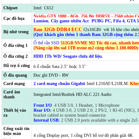
Chipset
Intel C612
Nvidia GTX 1080 - 8Gb
256
Bit DDR5X - 2560 nhân
C
Cạc đồ họa
Lumion. Cầy game nhiều Acc PUBG PC, Fifa 4, GTA 5
32
Gb DDR4 ECC
(
Ram
2x16GB)
với 16 khe cho phép
Bộ nhớ trong
(Quý khách gắn thêm 1 thanh Ram 32GB cộng thêm 2.
Ổ thể rắn SSD
512GB NVME M2 Tốc độ cao, nhanh hơn 
Ổ đĩa cứng 1
(Nâng cấp lên ssd 1TB nvme m2 cộng thêm 1.100.000Đ)
Ổ đĩa cứng 2
HDD 1Tb WD/ Seagate chứa dữ liệu.
Hỗ trợ ổ cứng
6 ổ chuẩn Sata 2.5" hoặc 3.5"
Ổ đĩa quang
Đọc ghi DVD - RW
Card mạng
2 card mang chuẩn Gigabit
Intel L210AT/L218LM.
Khuy
Card âm
Integrated Intel/Realtek HD ALC 221 Audio
thanh
Front I/O
: 4 USB 3.0, 1 Headset, 1 Microphone
Thiết bị vào
Rear I/O:
4 USB 3.0, 2 USB 2.0, 2 PS/2, 1 RJ-45 (NIC), 1
ra
bracket cabled to system board connector.
Internal USB:
2 USB 2.0 ports available with a single 2x5
Cổng xuất tín
hiệu màn
4 cổng Display port, 1 cổng DVI hỗ trợ độ phân giải 4K