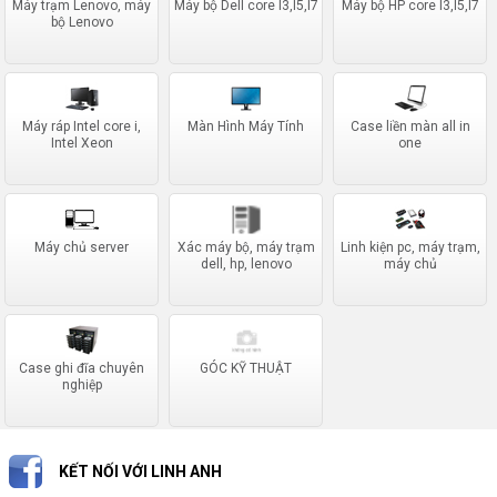
Máy trạm Lenovo, máy
Máy bộ Dell core I3,I5,I7
Máy bộ HP core I3,I5,I7
bộ Lenovo
Máy ráp Intel core i,
Màn Hình Máy Tính
Case liền màn all in
Intel Xeon
one
Máy chủ server
Xác máy bộ, máy trạm
Linh kiện pc, máy trạm,
dell, hp, lenovo
máy chủ
Case ghi đĩa chuyên
GÓC KỸ THUẬT
nghiệp
KẾT NỐI VỚI LINH ANH