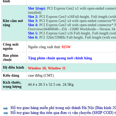
hình
Slot 1(top):
PCI Express Gen2 x1 with open-ended connect
installed)
Slot 2:
PCI Express Gen3 x16Full-height, Full-length (wit
Khe cắm mở
Slot 3:
PCI Express Gen2 x4 with open-ended connector*Ful
rộng
Slot 4:
PCI Express Gen3 x8 with open-ended connector* Fu
Overviewc04400040—DA –15080 Worldwide—Version 34—
Slot 5:
PCI Express Gen3 x16 Full-height, Full-length (wit
Slot 6:
PCI 32bit/33MHz Full-height, Full-length (with ext
Công suất
Nguồn công xuất thực
925W
nguồn
Bàn phím
Tặng phím chuột quang mới chính hãng
chuột
Hệ điều hành
Window 10, Window 11
Kiểu dáng
case đứng (CMT)
Kích thước,
44.4 x 20.3 x 52.5 cm. 24.5Kg
trọng lượng