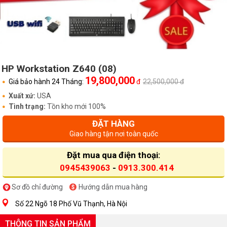
HP Workstation Z640 (08)
19,800,000
Giá bảo hành 24 Tháng:
đ
22,500,000 đ
Xuất xứ:
USA
Tình trạng:
Tồn kho mới 100%
ĐẶT HÀNG
Giao hàng tận nơi toàn quốc
Đặt mua qua điện thoại:
0945439063
-
0913.300.414
Sơ đồ chỉ đường
Hướng dẫn mua hàng
Số 22 Ngõ 18 Phố Vũ Thạnh, Hà Nội
THÔNG TIN SẢN PHẨM