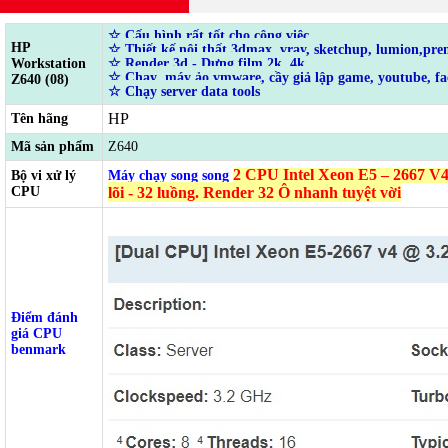
☆ Cấu hình rất tốt cho công việc
HP
☆ Thiết kế nội thất 3dmax, vray, sketchup, lumion,pre
Workstation
☆ Render 3d - Dựng film 2k, 4k
☆ Chạy máy ảo vmware, cầy giả lập game, youtube, fa
Z640 (08)
☆ Chạy server data tools
HP
Tên hãng
Mã sản phẩm
Z640
2 CPU Intel Xeon E5 – 2667 V4 
Bộ vi xử lý
Máy chạy song song
CPU
lõi - 32 luồng. Render 32 Ô nhanh tuyệt vời
Điểm đánh
giá CPU
benmark