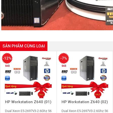
SẢN PHẨM CÙNG LOẠI
-12%
-7%
HP Workstation Z640 (01)
HP Workstation Z640 (02)
Dual Xeon E5-2697V3-2.6Ghz 56
Dual Xeon E5-2697V3-2.6Ghz 56