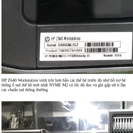
HP Z640 Workstation vượt trội hơn hẳn các thế hệ trước đó nhờ hỗ trợ hệ
thống ổ ssd thế hệ mới nhất NVME M2 có tốc độ đọc và ghi gấp tới 6 lần
các chuẩn ssd thông thường.