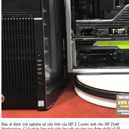
Bạn sẽ được trải nghiệm sự yên tĩnh của HP Z Cooler mới cho HP Z640
Workstation. Giải pháp làm mát siêu êm với sự sáng tạo được thiết kế để