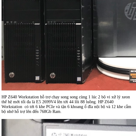
HP Z640 Workstation hỗ trợ chạy song song cùng 1 lúc 2 bộ vi xử lý xeon
thế hệ mới tối đa là E5 2699V4 lên tới 44 lõi 88 luồng. HP Z640
Workstation có tới 6 khe PCIe và tận 6 khoang ổ đĩa nội bộ và 12 khe cắm
bộ nhớ hỗ trợ lên đến 768Gb Ram.