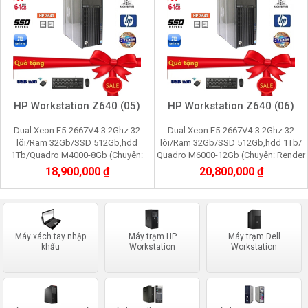
HP Workstation Z640 (05)
HP Workstation Z640 (06)
Dual Xeon E5-2667V4-3.2Ghz 32
Dual Xeon E5-2667V4-3.2Ghz 32
lõi/Ram 32Gb/SSD 512Gb,hdd
lõi/Ram 32Gb/SSD 512Gb,hdd 1Tb/
1Tb/Quadro M4000-8Gb (Chuyên:
Quadro M6000-12Gb (Chuyên: Render
Render 3d,Edit video máy ảo, cầy giả
3d,Edit video máy ảo , cầy giả lập
18,900,000 ₫
20,800,000 ₫
lập game, youtube, tiktok)
game, youtube, tik
Máy xách tay nhập
Máy trạm HP
Máy trạm Dell
khẩu
Workstation
Workstation