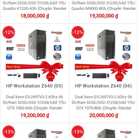
lõi/Ram 32Gb/SSD 512Gb,hdd 1Tb/
lõi/Ram 32Gb/SSD 512Gb,hdd 1Tb/
Quadro K1200-4Gb (Chuyên: Render
Quadro M4000-8Gb (Chuyên: Render
3d,Edit video máy ảo,giả lập game,
3d,Edit video máy ảo, giả lập game,
18,000,000 ₫
19,300,000 ₫
youtube, tiktok)
youtube, tiktok)
-12%
-12%
HP Workstation Z640 (03)
HP Workstation Z640 (04)
Dual Xeon E5-2697V3-2.6Ghz 56
Dual Xeon E5-2697V3-2.6Ghz 56
lõi/Ram 32Gb/SSD 512GB,hdd 1Tb/
lõi/Ram 32Gb/SSD 512GB,hdd 1Tb/
GTX 1060-6Gb (Chuyên: Render
GTX 1070-8Gb (Chuyên: Render
3d,Edit video máy ảo , giả lập game,
3d,Edit video máy ảo, giả lập game,
19,200,000 ₫
20,000,000 ₫
youtube, tiktok)
youtube, tiktok)
-13%
-13%