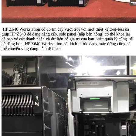
HP Z640 Workstation có độ tin cậy vượt trội với một thiết kế tool-less đã
giúp HP Z640 dễ dàng nâng cấp, side panel (nắp bên hông) có thể khóa lại
để bảo vệ các thành phần và dữ liệu có giá trị của bạn ,việc quản lý cũng sẽ
dễ dàng hơn. HP Z640 Workstation có kích thước dạng máy đứng cũng có
thể chuyển sang dạng nằm 4U rack.