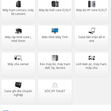
Máy trạm Lenovo, máy
Máy bộ Dell core I3,I5,I7
Máy bộ HP core I3,I5,I7
bộ Lenovo
Máy ráp Intel core i,
Màn Hình Máy Tính
Case liền màn all in
Intel Xeon
one
Máy chủ server
Xác máy bộ, máy trạm
Linh kiện pc, máy trạm,
dell, hp, lenovo
máy chủ
Case ghi đĩa chuyên
GÓC KỸ THUẬT
nghiệp