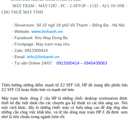
MÁY TRẠM – MÁY CHỦ - PC – LAPTOP – LCD – ALL IN ONE -
CHO THUÊ MÁY TÍNH
- Showroom: Số 22 ngõ 18 phố Vũ Thạnh – Đống Đa - Hà Nội
- Website:
www.linhanh.vn
- Facebook: Kho May Dong Bo
- Frontpage: May tram may chu
- Zalo: 0913300414
- Email:
info@linhanh.vn
- Tư vấn Online 24/07:
0913300414 – 0945439063
Thừa hưởng những điểm mạnh từ Z2 SFF G8, HP đã mang đến phiên bản
Z2 SFF G9 hoàn thiện hơn và mạnh mẽ hơn.
Máy trạm thuộc dòng Z của HP là những chiếc desktop workstation được
thiết kế đặc biệt dành cho các chuyên gia kỹ thuật và các nhà sáng tạo. Nói
một cách khác, đây là những chiếc máy có hiệu năng cao để đáp ứng nhu
những cầu công việc khắt khe, và từ lâu dòng máy trạm HP Z đã được xem
như là tiêu chuẩn trong ngành luôn rồi.