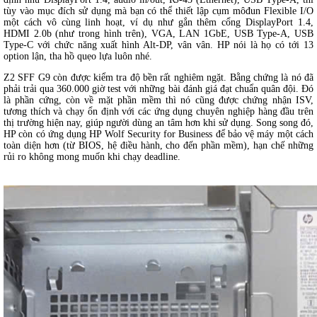
tùy vào mục đích sử dụng mà bạn có thể thiết lập cụm môđun Flexible I/O
một cách vô cùng linh hoạt, ví dụ như gắn thêm cổng DisplayPort 1.4,
HDMI 2.0b (như trong hình trên), VGA, LAN 1GbE, USB Type-A, USB
Type-C với chức năng xuất hình Alt-DP, vân vân. HP nói là họ có tới 13
option lận, tha hồ quẹo lựa luôn nhé.
Z2 SFF G9 còn được kiểm tra độ bền rất nghiêm ngặt. Bằng chứng là nó đã
phải trải qua 360.000 giờ test với những bài đánh giá đạt chuẩn quân đội. Đó
là phần cứng, còn về mặt phần mềm thì nó cũng được chứng nhận ISV,
tương thích và chạy ổn định với các ứng dụng chuyên nghiệp hàng đầu trên
thị trường hiện nay, giúp người dùng an tâm hơn khi sử dụng. Song song đó,
HP còn có ứng dụng HP Wolf Security for Business để bảo vệ máy một cách
toàn diện hơn (từ BIOS, hệ điều hành, cho đến phần mềm), hạn chế những
rủi ro không mong muốn khi chạy deadline.