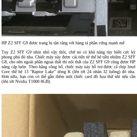
HP Z2 SFF G9 được trang bị tận răng với hàng tá phần cứng mạnh mẽ
Tuy Z2 SFF G9 nhìn nhỏ vậy thôi, chứ nó có khả năng tùy biến cực kỳ
phong phú đó nha. Chiếc máy này được cải tiến từ thế hệ tiền nhiệm Z2 SFF
G8, cho nên ngoài phần ngoại thất thì nội thất của Z2 SFF G9 cũng được HP
nâng cấp luôn. Theo hãng công bố, chiếc máy này hỗ trợ được cả chip Intel
Core thế hệ 13 “Raptor Lake” dòng K (lên tới 24 nhân 32 luồng) đó nha.
Hơn nữa, bạn còn có thể gắn thêm một chiếc card đồ họa thứ nhì nếu cần
(lên tới Nvidia T1000 8GB).