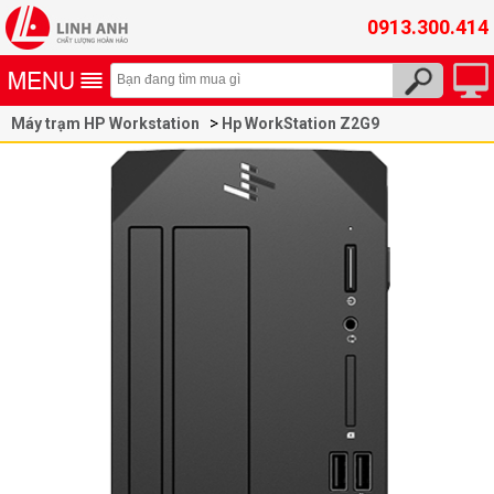
0913.300.414
Máy trạm HP Workstation
Hp WorkStation Z2G9