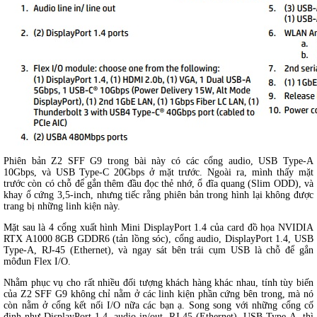
Phiên bản Z2 SFF G9 trong bài này có các cổng audio, USB Type-A
10Gbps, và USB Type-C 20Gbps ở mặt trước. Ngoài ra, mình thấy mặt
trước còn có chỗ để gắn thêm đầu đọc thẻ nhớ, ổ đĩa quang (Slim ODD), và
khay ổ cứng 3,5-inch, nhưng tiếc rằng phiên bản trong hình lại không được
trang bị những linh kiện này.
Mặt sau là 4 cổng xuất hình Mini DisplayPort 1.4 của card đồ họa NVIDIA
RTX A1000 8GB GDDR6 (tản lồng sóc), cổng audio, DisplayPort 1.4, USB
Type-A, RJ-45 (Ethernet), và ngay sát bên trái cụm USB là chỗ để gắn
môđun Flex I/O.
Nhằm phục vụ cho rất nhiều đối tượng khách hàng khác nhau, tính tùy biến
của Z2 SFF G9 không chỉ nằm ở các linh kiện phần cứng bên trong, mà nó
còn nằm ở cổng kết nối I/O nữa các bạn ạ. Song song với những cổng cố
định như DisplayPort 1.4, audio in/out, RJ-45 (Ethernet), USB Type-A, thì