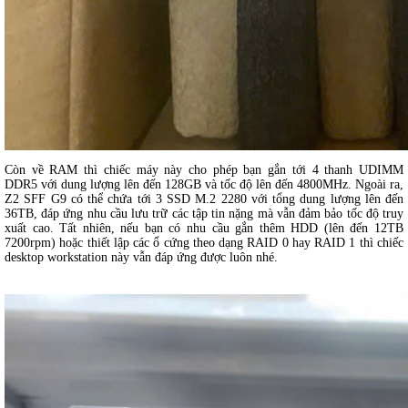
Còn về RAM thì chiếc máy này cho phép bạn gắn tới 4 thanh UDIMM
DDR5 với dung lượng lên đến 128GB và tốc độ lên đến 4800MHz. Ngoài ra,
Z2 SFF G9 có thể chứa tới 3 SSD M.2 2280 với tổng dung lượng lên đến
36TB, đáp ứng nhu cầu lưu trữ các tập tin nặng mà vẫn đảm bảo tốc độ truy
xuất cao. Tất nhiên, nếu bạn có nhu cầu gắn thêm HDD (lên đến 12TB
7200rpm) hoặc thiết lập các ổ cứng theo dạng RAID 0 hay RAID 1 thì chiếc
desktop workstation này vẫn đáp ứng được luôn nhé.