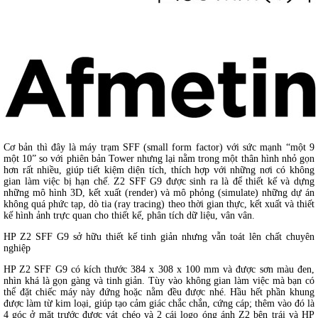
Cơ bản thì đây là máy trạm SFF (small form factor) với sức mạnh “một 9
một 10” so với phiên bản Tower nhưng lại nằm trong một thân hình nhỏ gọn
hơn rất nhiều, giúp tiết kiệm diện tích, thích hợp với những nơi có không
gian làm việc bị hạn chế. Z2 SFF G9 được sinh ra là để thiết kế và dựng
những mô hình 3D, kết xuất (render) và mô phỏng (simulate) những dự án
không quá phức tạp, dò tia (ray tracing) theo thời gian thực, kết xuất và thiết
kế hình ảnh trực quan cho thiết kế, phân tích dữ liệu, vân vân.
HP Z2 SFF G9 sở hữu thiết kế tinh giản nhưng vẫn toát lên chất chuyên
nghiệp
HP Z2 SFF G9 có kích thước 384 x 308 x 100 mm và được sơn màu đen,
nhìn khá là gọn gàng và tinh giản. Tùy vào không gian làm việc mà bạn có
thể đặt chiếc máy này đứng hoặc nằm đều được nhé. Hầu hết phần khung
được làm từ kim loại, giúp tạo cảm giác chắc chắn, cứng cáp; thêm vào đó là
4 góc ở mặt trước được vát chéo và 2 cái logo óng ánh Z2 bên trái và HP