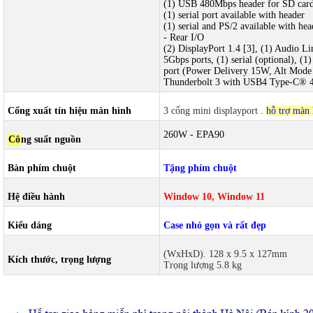
(1) USB 480Mbps header for SD card
(1) serial port available with header
(1) serial and PS/2 available with hea
- Rear I/O
(2) DisplayPort 1.4 [3], (1) Audio 
5Gbps ports, (1) serial (optional),
port (Power Delivery 15W, Alt Mode
Thunderbolt 3 with USB4 Type-C® 4
Cổng xuất tín hiệu màn hình
3 cổng mini displayport
.
hỗ trợ màn 
260W - EPA90
Cô
ng suất nguồn
Bàn phím chuột
Tặng phím chuột
Hệ điều hành
Window 10, Window 11
Kiểu dáng
Case nhỏ gọn và rất đẹp
(WxHxD). 128 x 9.5 x 127mm
Kích thước, trọng lượng
Trọng lượng 5.8 kg