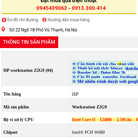
Đặt mua qua điện thoại:
0945439063
-
0913.300.414
Sơ đồ chỉ đường
Hướng dẫn mua hàng
Số 22 Ngõ 18 Phố Vũ Thạnh, Hà Nội
THÔNG TIN SẢN PHẨM
☆
Cấu hình rất tốt cho
cô
ng việc
☆ Thiết kế nội thất 3dmax, sketch
HP workstation Z2G9 (04)
☆ Render 3d - Dựng film 2k
☆ Cầy Pi node, youtube. facebook
☆ Mở nhiều trình duyệt web google
HP
Tên hãng
Mã sản phẩm
Workstation Z2G9
Bộ vi xử lý CPU
Intel Core i5 - 12400f – 2.50Ghz - 
Chipset
Intel® PCH W680