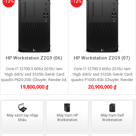
-13%
-12%
HP Workstation Z2G9 (06)
HP Workstation Z2G9 (07)
Core i7-12700-3.6Ghz 20 lõi/ ram
Core i7-12700-3.6Ghz 20 lõi/ ram
16gb ddr5/ ssd 512Gb Gen4/ Card
16gb ddr5/ ssd 512Gb Gen4/ Card
quadro P620-2Gb (Chuyên: Render 3d,
quadro P1000-4Gb (Chuyên: Render
film 2K, cầy Pi node, youtube,
3d, film 2K, cầy Pi node, youtube,
19,800,000 ₫
20,900,000 ₫
facebook)
facebook)
Máy xách tay nhập
Máy trạm HP
Máy trạm Dell
khẩu
Workstation
Workstation