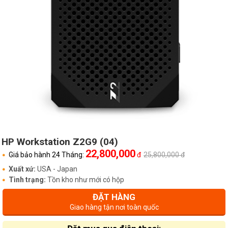
HP Workstation Z2G9 (04)
22,800,000
Giá bảo hành 24 Tháng:
đ
25,800,000 đ
Xuất xứ:
USA - Japan
Tình trạng:
Tồn kho như mới có hộp
ĐẶT HÀNG
Giao hàng tận nơi toàn quốc