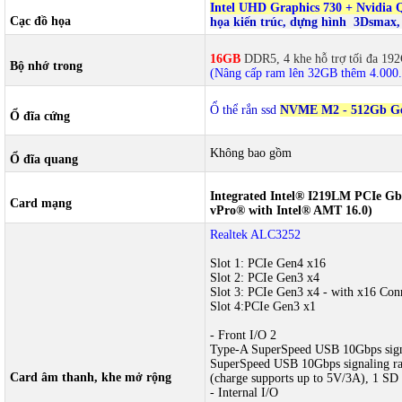
Intel UHD Graphics 730 + Nvidia 
Cạc đồ họa
họa kiến trúc, dựng hình 3Dsmax,
16GB
DDR5, 4 khe hỗ trợ tối đa 1
Bộ nhớ trong
(Nâng cấp ram lên 32GB thêm 4.000
Ổ thể rắn ssd
NVME M2 - 512Gb Gen 
Ổ đĩa cứng
Không bao gồm
Ổ đĩa quang
Integrated Intel® I219LM PCIe GbE
Card mạng
vPro® with Intel® AMT 16.0)
Realtek ALC3252
Slot 1: PCIe Gen4 x16
Slot 2: PCIe Gen3 x4
Slot 3: PCIe Gen3 x4 - with x16 Con
Slot 4:PCIe Gen3 x1
- Front I/O 2
Type-A SuperSpeed USB 10Gbps signal
SuperSpeed USB 10Gbps signaling ra
Card âm thanh, khe mở rộng
(charge supports up to 5V/3A), 1 SD c
- Internal I/O