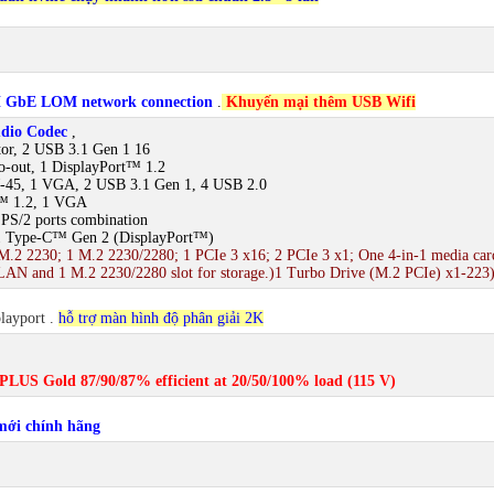
 GbE LOM network connection
.
Khuyến mại thêm USB Wifi
dio Codec
,
tor, 2 USB 3.1 Gen 1 16
io-out, 1 DisplayPort™ 1.2
J-45, 1 VGA, 2 USB 3.1 Gen 1, 4 USB 2.0
t™ 1.2, 1 VGA
d PS/2 ports combination
1 Type-C™ Gen 2 (DisplayPort™)
M.2 2230; 1 M.2 2230/2280; 1 PCIe 3 x16; 2 PCIe 3 x1; One 4-in-1 media car
LAN and 1 M.2 2230/2280 slot for storage.)1 Turbo Drive (M.2 PCIe) x1-223)
layport
.
hỗ trợ màn hình độ phân giải 2K
PLUS Gold 87/90/87% efficient at 20/50/100% load (115 V)
mới chính hãng