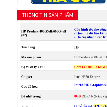
THÔNG TIN SẢN PHẨM
Cấu hình tốt cho công
HP Prodesk 400G5sff/600G4sff
- Quản lý dữ liệu kê 
(02)
- Hỗ trợ nhanh các trì
HP
Tên hãng
Mã sản phẩm
HP Prodesk 400G5sff/6
Bộ vi xử lý CPU
Core i3 8100 - 3.60GHz
Chipset
Intel H370 Express
Intel® HD Graphics 6
Cạc đồ họa
Bộ nhớ trong
8GB
DDR4 b
(Nâng cấ
Ổ thể rắn ssd
512Gb ch