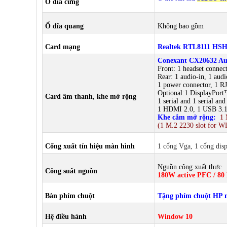
Ổ đĩa cứng
Ổ đĩa quang
Không bao gồm
Card mạng
Realtek RTL8111 HSH
Conexant CX20632 Au
Front: 1 headset connec
Rear: 1 audio-in, 1 aud
1 power connector, 1 R
Optional:1 DisplayPor
Card âm thanh, khe mở rộng
1 serial and 1 serial an
1 HDMI 2.0, 1 USB 3.
Khe cắm mở rộng:
1 
(1 M.2 2230 slot for W
Cổng xuất tín hiệu màn hình
1 cổng Vga, 1 cổng disp
Nguồn công xuất thực
Công suất nguồn
180W active PFC / 80 
Bàn phím chuột
Tặng phím chuột HP 
Hệ điều hành
Window 10