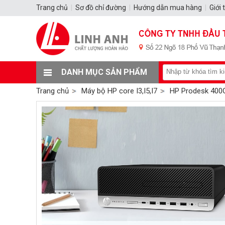
Trang chủ
|
Sơ đồ chỉ đường
|
Hướng dẫn mua hàng
|
Giới 
DANH MỤC SẢN PHẨM
Trang chủ
Máy bộ HP core I3,I5,I7
HP Prodesk 400