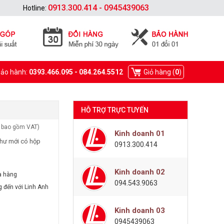
0913.300.414 - 0945439063
Hotline:
Bảo hành:
0393.466.095 - 084.264.5512
Giỏ hàng (
0
)
HỖ TRỢ TRỰC TUYẾN
 bao gồm VAT)
Kinh doanh 01
như mới có hộp
0913.300.414
Kinh doanh 02
a hàng
094.543.9063
g đến với Linh Anh
Kinh doanh 03
0945439063