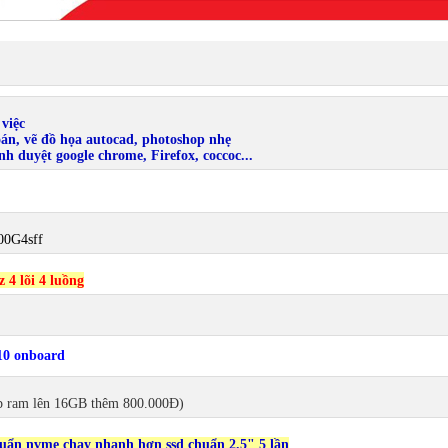
 việc
toán, vẽ đồ họa autocad, photoshop nhẹ
nh duyệt google chrome, Firefox, coccoc...
00G4sff
 4 lõi 4 luồng
10 onboard
p ram lên 16GB thêm 800.000Đ)
uẩn nvme chạy nhanh hơn ssd chuẩn 2.5" 5 lần