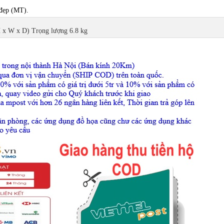
 đẹp (MT).
H x W x D) Trọng lượng 6.8 kg