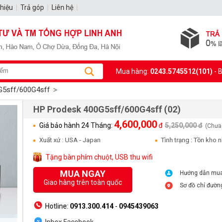
thiệu
|
Trả góp
|
Liên hệ
|
Mua hàng:
0243.5745512(101)
- 
G5sff/600G4sff
HP Prodesk 400G5sff/600G4sff (02)
4,600,000
Giá bảo hành 24 Tháng:
đ
5,250,000 đ
(Chưa
Xuất xứ : USA - Japan
Tình trạng : Tồn kho 
Tặng bàn phím chuột, USB thu wifi
MUA NGAY
Hướng dẫn mu
Giao hàng trên toàn quốc
Sơ đồ chỉ đườn
Hotline:
0913.300.414
-
0945439063