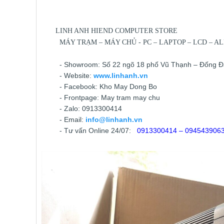
LINH ANH HIEND COMPUTER STORE
MÁY TRẠM – MÁY CHỦ - PC – LAPTOP – LCD – ALL
- Showroom: Số 22 ngõ 18 phố Vũ Thạnh – Đống Đa
- Website:
www.linhanh.vn
- Facebook: Kho May Dong Bo
- Frontpage: May tram may chu
- Zalo: 0913300414
- Email:
info@linhanh.vn
- Tư vấn Online 24/07:
0913300414 – 094543906