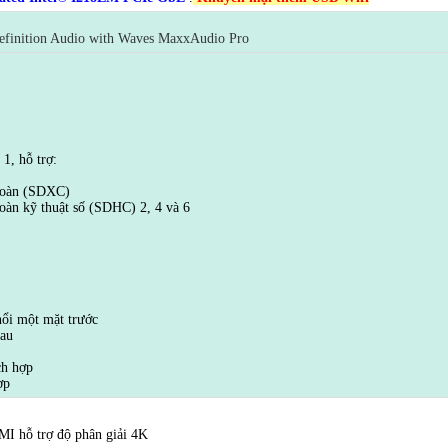
efinition Audio with Waves MaxxAudio Pro
1, hỗ trợ:
 toàn (SDXC)
oàn kỹ thuật số (SDHC) 2, 4 và 6
ổi một mặt trước
sau
ch hợp
ợp
MI hỗ trợ độ phân giải 4K