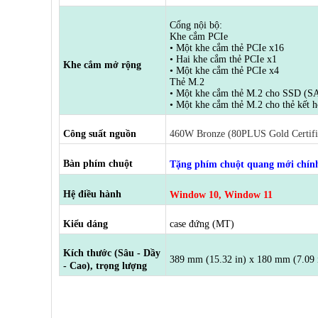
Cổng nội bộ:
Khe cắm PCIe
• Một khe cắm thẻ PCIe x16
• Hai khe cắm thẻ PCIe x1
Khe cắm mở rộng
• Một khe cắm thẻ PCIe x4
Thẻ M.2
• Một khe cắm thẻ M.2 cho SSD (S
• Một khe cắm thẻ M.2 cho thẻ kết 
Công suất nguồn
460W Bronze (80PLUS Gold Certifie
Bàn phím chuột
Tặng phím chuột quang mới chín
Hệ điều hành
Window 10, Window 11
Kiểu dáng
case đứng (MT)
Kích thước (Sâu - Dầy
389 mm (15.32 in) x 180 mm (7.09 i
- Cao), trọng lượng