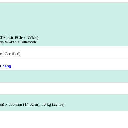
ATA hoặc PCIe / NVMe)
hợp Wi-Fi và Bluetooth
d Certified)
h hãng
n) x 356 mm (14.02 in), 10 kg (22 lbs)