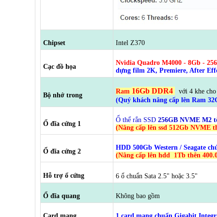
Chipset
Intel Z370
Nvidia Quadro M4000 - 8Gb - 256
Cạc đồ họa
dựng film 2K, Premiere, After Eff
16Gb DDR4
Ram
với 4 khe cho
Bộ nhớ trong
(Quý khách nâng cấp lên Ram 32
Ổ thể rắn SSD
256GB NVME M2 tốc 
Ổ đĩa cứng 1
(Nâng cấp lên ssd 512Gb NVME t
HDD 500Gb Western / Seagate chứ
Ổ đĩa cứng 2
(Nâng cấp lên hdd 1Tb thên 400.
Hỗ trợ ổ cứng
6 ổ chuẩn Sata 2.5" hoặc 3.5"
Ổ đĩa quang
Không bao gồm
Card mạng
1 card mang chuẩn Gigabit Inte