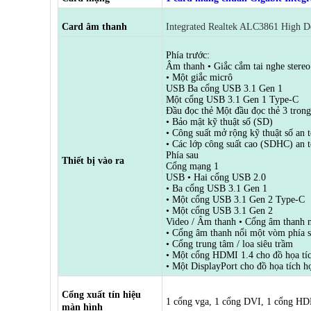
Card âm thanh
Integrated Realtek ALC3861 High D
Phía trước:
Âm thanh • Giắc cắm tai nghe stereo
• Một giắc micrô
USB Ba cổng USB 3.1 Gen 1
Một cổng USB 3.1 Gen 1 Type-C
Đầu đọc thẻ Một đầu đọc thẻ 3 trong 
• Bảo mật kỹ thuật số (SD)
• Công suất mở rộng kỹ thuật số an
• Các lớp công suất cao (SDHC) an t
Phía sau
Thiết bị vào ra
Cổng mạng 1
USB • Hai cổng USB 2.0
• Ba cổng USB 3.1 Gen 1
• Một cổng USB 3.1 Gen 2 Type-C
• Một cổng USB 3.1 Gen 2
Video / Âm thanh • Cổng âm thanh n
• Cổng âm thanh nổi một vòm phía 
• Cổng trung tâm / loa siêu trầm
• Một cổng HDMI 1.4 cho đồ họa tí
• Một DisplayPort cho đồ họa tích h
Cổng xuất tín hiệu
1 cổng vga, 1 cổng DVI, 1 cổng HD
màn hình