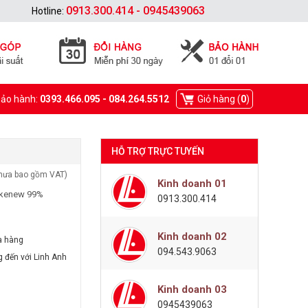
0913.300.414 - 0945439063
Hotline:
Bảo hành:
0393.466.095 - 084.264.5512
Giỏ hàng (
0
)
HỖ TRỢ TRỰC TUYẾN
hưa bao gồm VAT)
Kinh doanh 01
likenew 99%
0913.300.414
Kinh doanh 02
a hàng
094.543.9063
g đến với Linh Anh
Kinh doanh 03
0945439063