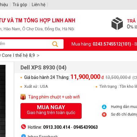
thiệu
|
Trả góp
|
Liên hệ
|
Mua hàng:
0243.5745512(101)
- 
 Core I thế hệ 8,9
Dell XPS 8930 (04)
11,900,000
Giá bảo hành 24 Tháng:
đ
13,500,000 đ
(C
Xuất xứ : USA
Tình trạng : Tồn kho 
Tặng phím chuột + usb wifi
MUA NGAY
Hướng dẫn mu
Giao hàng trên toàn quốc
Sơ đồ chỉ đườn
Hotline:
0913.300.414
-
0945439063