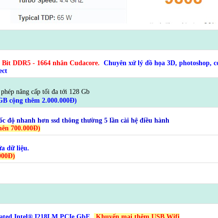
 Bit DDR5 - 1664 nhân Cudacore.
Chuyên xử lý đồ họa 3D, photoshop, co
ect
 phép nâng cấp tối đa tới 128 Gb
GB cộng thêm 2.000.000Đ)
độ nhanh hơn ssd thông thường 5 lần cài hệ điều hành
hên 700.000Đ)
a dữ liệu.
000Đ)
grated Intel® I218LM PCIe GbE
.
Khuyến mại thêm USB Wifi