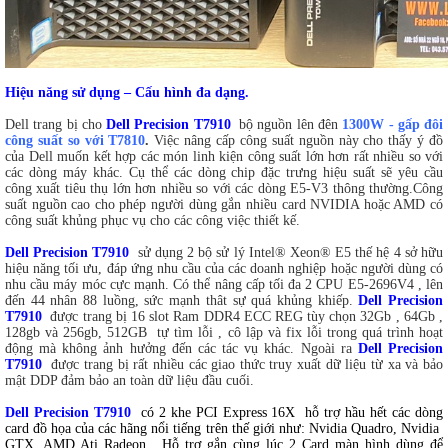
Hiệu năng sử dụng – Cấu hình đa dạng.
Dell trang bị cho
Dell Precision T7910
bộ nguồn lên đên
1300W - gấp đôi
công suất so với T7810
.
Việc nâng cấp công suất nguồn này cho thấy ý đồ
của Dell muốn kết hợp các món linh kiện công suất lớn hơn rất nhiều so với
các dòng máy khác. Cụ thể các dòng chip đặc trưng hiệu suất sẽ yêu cầu
công xuất tiêu thụ lớn hơn nhiều so với các dòng E5-V3 thông thường.Công
suất nguồn cao cho phép người dùng gắn nhiều card NVIDIA hoặc AMD có
công suất khủng phục vụ cho các công việc thiết kế.
Dell Precision T7910
sử dụng 2 bộ sử lý Intel® Xeon® E5 thế hệ 4 sở hữu
hiệu năng tối ưu, đáp ứng nhu cầu của các doanh nghiệp hoặc người dùng có
nhu cầu máy móc cực mạnh. Có thể nâng cấp tối đa 2 CPU E5-2696V4 , lên
đến 44 nhân 88 luồng, sức mạnh thât sự quá khủng khiếp.
Dell Precision
T7910
được trang bị 16 slot Ram DDR4 ECC REG tùy chọn 32Gb , 64Gb ,
128gb và 256gb, 512GB tự tìm lỗi , cô lập và fix lỗi trong quá trình hoạt
động mà không ảnh hưởng đến các tác vụ khác. Ngoài ra
Dell Precision
T7910
được trang bị rất nhiều các giao thức truy xuất dữ liệu từ xa và bảo
mật DDP đảm bảo an toàn dữ liệu đầu cuối.
Dell Precision T7910
có 2 khe PCI Express 16X
hỗ trợ hầu hết các dòng
card đồ họa của các hãng nổi tiếng trên thế giới như: Nvidia Quadro, Nvidia
GTX, AMD Ati Radeon . Hỗ trợ gắn cùng lúc 2 Card màn hình dùng để