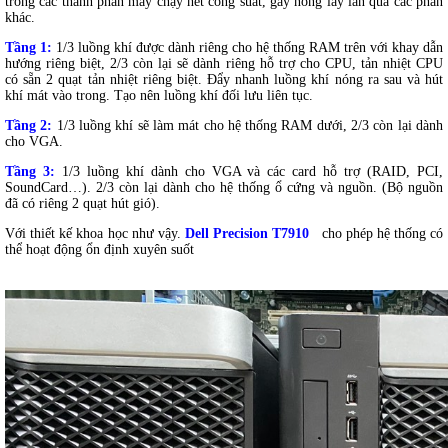
trong các thành phần máy chạy hết công suất, gây nóng lây lan qua các phần
khác.
Tầng 1:
1/3 luồng khí được dành riêng cho hệ thống RAM trên với khay dẫn
hướng riêng biệt, 2/3 còn lại sẽ dành riêng hỗ trợ cho CPU, tản nhiệt CPU
có sẵn 2 quạt tản nhiệt riêng biệt. Đẩy nhanh luồng khí nóng ra sau và hút
khí mát vào trong. Tạo nên luồng khí đối lưu liên tục.
Tầng 2:
1/3 luồng khí sẽ làm mát cho hệ thống RAM dưới, 2/3 còn lại dành
cho VGA.
Tầng 3:
1/3 luồng khí dành cho VGA và các card hỗ trợ (RAID, PCI,
SoundCard…). 2/3 còn lại dành cho hệ thống ổ cứng và nguồn. (Bộ nguồn
đã có riêng 2 quạt hút gió).
Với thiết kế khoa học như vậy.
Dell Precision T7910
cho phép hệ thống có
thể hoạt động ổn định xuyên suốt