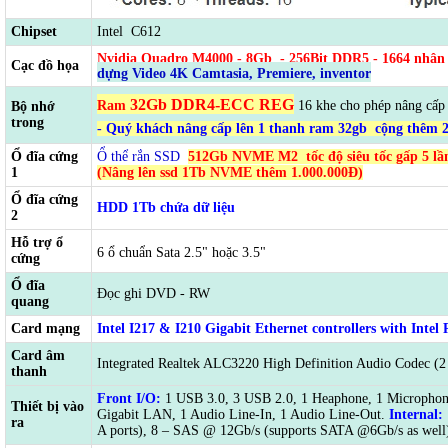
Chipset
Intel C612
Nvidia Quadro M4000 - 8Gb
-
256Bit DDR5 - 1664 nhân
Cạc đồ họa
dựng Video 4K Camtasia, Premiere, inventor
32
Gb DDR4-ECC REG
Ram
16 khe cho phép nâng cấp 
Bộ nhớ
trong
- Quý khách nâng cấp lên 1 thanh ram 32gb cộng thêm 
Ổ đĩa cứng
Ổ thể rắn SSD
512Gb NVME M2
tốc độ siêu tốc gấp 5 l
1
(Nâng lên ssd 1Tb NVME thêm 1.000.000Đ)
Ổ đĩa cứng
HDD 1Tb chứa dữ liệu
2
Hỗ trợ ổ
6 ổ chuẩn Sata 2.5" hoặc 3.5"
cứng
Ổ đĩa
Đọc ghi DVD - RW
quang
Card mạng
Intel I217 & I210 Gigabit Ethernet controllers with In
Card âm
Integrated Realtek ALC3220 High Definition Audio Codec (2
thanh
Front I/O:
1 USB 3.0, 3 USB 2.0, 1 Heaphone, 1 Micropho
Thiết bị vào
Gigabit LAN, 1 Audio Line-In, 1 Audio Line-Out.
Internal:
ra
A ports), 8 – SAS @ 12Gb/s (supports SATA @6Gb/s as well