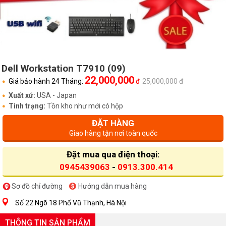
Dell Workstation T7910 (09)
22,000,000
Giá bảo hành 24 Tháng:
đ
25,000,000 đ
Xuất xứ:
USA - Japan
Tình trạng:
Tồn kho như mới có hộp
ĐẶT HÀNG
Giao hàng tận nơi toàn quốc
Đặt mua qua điện thoại:
0945439063
-
0913.300.414
Sơ đồ chỉ đường
Hướng dẫn mua hàng
Số 22 Ngõ 18 Phố Vũ Thạnh, Hà Nội
THÔNG TIN SẢN PHẨM