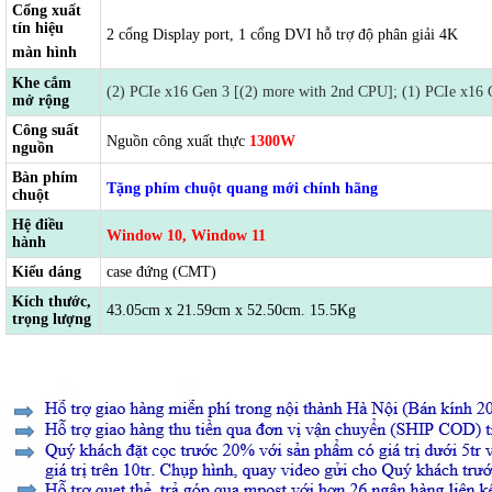
Cổng xuất
tín hiệu
2 cổng Display port, 1 cổng DVI hỗ trợ độ phân giải 4K
màn hình
Khe cắm
(2) PCIe x16 Gen 3 [(2) more with 2nd CPU]; (1) PCIe x16 Ge
mở rộng
Công suất
Nguồn công xuất thực
1300W
nguồn
Bàn phím
Tặng phím chuột quang mới chính hãng
chuột
Hệ điều
Window 10, Window 11
hành
Kiểu dáng
case đứng (CMT)
Kích thước,
43.05cm x 21.59cm x 52.50cm. 15.5Kg
trọng lượng