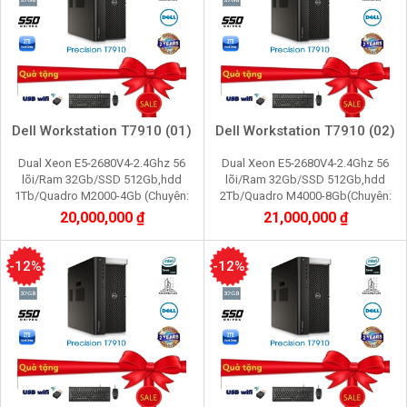
Dell Workstation T7910 (01)
Dell Workstation T7910 (02)
Dual Xeon E5-2680V4-2.4Ghz 56
Dual Xeon E5-2680V4-2.4Ghz 56
lõi/Ram 32Gb/SSD 512Gb,hdd
lõi/Ram 32Gb/SSD 512Gb,hdd
1Tb/Quadro M2000-4Gb (Chuyên:
2Tb/Quadro M4000-8Gb(Chuyên:
Render 3d,Edit video máy ảo,cầy giả
Render 3d,Edit video máy ảo,cầy giả
20,000,000 ₫
21,000,000 ₫
lập game, youtube, tiktok)
lập game, youtube, tiktok)
-12%
-12%