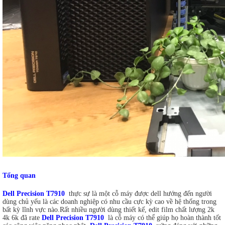
Tổng quan
Dell Precision T7910
thực sự là một cỗ máy được dell hướng đến người
dùng chủ yếu là các doanh nghiệp có nhu cầu cực kỳ cao về hệ thống trong
bất kỳ lĩnh vực nào.Rất nhiều người dùng thiết kế, edit film chất lượng 2k
4k 6k đã rate
Dell Precision T7910
là cỗ máy có thể giúp họ hoàn thành tốt