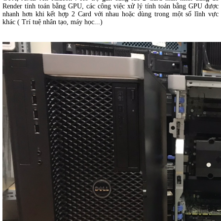
Render tính toán bằng GPU, các công việc xử lý tính toán bằng GPU được
nhanh hơn khi kết hợp 2 Card với nhau hoặc dùng trong một số lĩnh vực
khác ( Trí tuệ nhân tạo, máy học...)