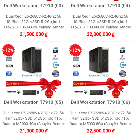
Dell Workstation T7910 (03)
Dell Workstation T7910 (04)
Dual Xeon E5-2680V4-2.4Ghz 56
Dual Xeon E5-2680V4-2.4Ghz 56
lõi/Ram 32Gb/SSD 512Gb,hdd
lõi/Ram 32Gb/SSD 512Gb,hdd
1Tb/GTX 1060-6Gb(Chuyên: Render
1Tb/GTX 1080-8Gb(Chuyên: Render
3d,Edit video máy ảo,cầy giả lập
3d,Edit video máy ảo,cầy giả lập
21,500,000 ₫
22,000,000 ₫
game, youtube, tiktok)
game, youtube, tiktok)
-12%
-12%
Dell Workstation T7910 (05)
Dell Workstation T7910 (06)
Dual Xeon E5-2686V4-2.3Ghz 72 lõi/
Dual Xeon E5-2686V4-2.3Ghz 72 lõi/
Ram 32Gb/ SSD 512Gb, hdd 1Tb/
Ram 32Gb/ SSD 512Gb, hdd 1Tb/
Quadro M2000-4Gb (Chuyên: Render
Quadro M5000-8Gb (Chuyên: Render
3d, film 4K,máy ảo,cầy
3d, film 2K, máy ảo, youtube,
21,000,000 ₫
22,500,000 ₫