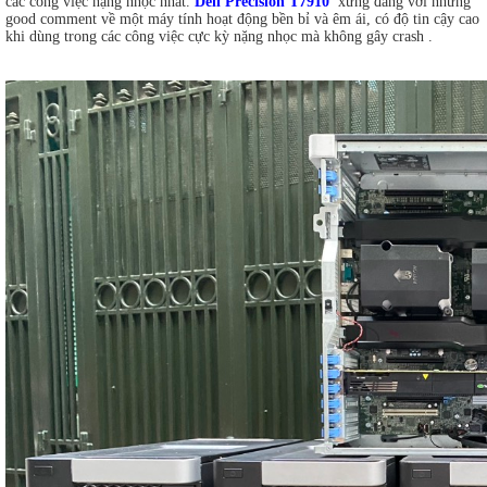
các công việc nặng nhọc nhât.
Dell Precision T7910
xứng đáng với những
good comment về một máy tính hoạt động bền bỉ và êm ái, có độ tin cậy cao
khi dùng trong các công việc cực kỳ nặng nhọc mà không gây crash .