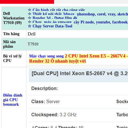
☆
Cấu hình rất tốt cho công việc
Dell
☆
Thiết kế nội thất 3dmax, photoshop, corel, vray, sketc
Workstation
☆ Render 3d - Dựng film 4k
☆ Chạy máy ảo vmware, cầy Pi node, youtube, facebook,
T7910 (09)
☆ Chạy Server Data-Tool
Dell
Tên hãng
Mã sản
T7910
phẩm
2 CPU Intel Xeon E5 – 2667V4 –
Bộ vi xử lý
Máy chạy song song
CPU
Render 32 Ô nhanh tuyệt vời
Điểm đánh
giá CPU
benmark