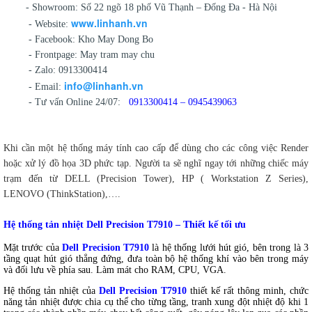
- Showroom: Số 22 ngõ 18 phố Vũ Thạnh – Đống Đa - Hà Nội
www.linhanh.vn
- Website:
- Facebook: Kho May Dong Bo
- Frontpage: May tram may chu
- Zalo: 0913300414
info@linhanh.vn
- Email:
- Tư vấn Online 24/07:
0913300414 – 0945439063
Khi cần một hệ thống máy tính cao cấp để dùng cho các công việc Render
hoặc xử lý đồ họa 3D phức tạp. Người ta sẽ nghĩ ngay tới những chiếc máy
trạm đến từ DELL (Precision Tower), HP ( Workstation Z Series),
LENOVO (ThinkStation),….
Hệ thống tản nhiệt Dell Precision T7910 – Thiết kế tối ưu
Mặt trước của
Dell Precision T7910
là hệ thống lưới hút gió, bên trong là 3
tầng quạt hút gió thẳng đứng, đưa toàn bộ hệ thống khí vào bên trong máy
và đối lưu về phía sau. Làm mát cho RAM, CPU, VGA.
Hệ thống tản nhiệt của
Dell Precision T7910
thiết kế rất thông minh, chức
năng tản nhiệt được chia cụ thể cho từng tầng, tranh xung đột nhiệt độ khi 1