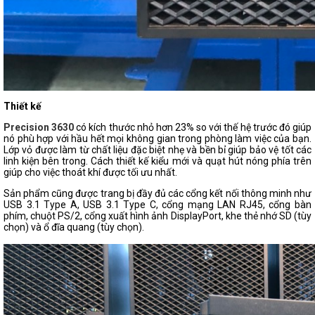
Thiết kế
Precision 3630
có kích thước nhỏ hơn 23% so với thế hệ trước đó giúp
nó phù hợp với hầu hết mọi không gian trong phòng làm việc của bạn.
Lớp vỏ được làm từ chất liệu đặc biệt nhẹ và bền bỉ giúp bảo vệ tốt các
linh kiện bên trong. Cách thiết kế kiểu mới và quạt hút nóng phía trên
giúp cho việc thoát khí được tối ưu nhất.
Sản phẩm cũng được trang bị đầy đủ các cổng kết nối thông minh như
USB 3.1 Type A, USB 3.1 Type C, cổng mạng LAN RJ45, cổng bàn
phím, chuột PS/2, cổng xuất hình ảnh DisplayPort, khe thẻ nhớ SD (tùy
chọn) và ổ đĩa quang (tùy chọn).