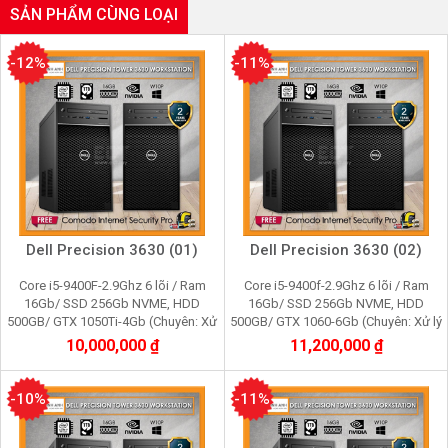
SẢN PHẨM CÙNG LOẠI
-12%
-11%
Dell Precision 3630 (01)
Dell Precision 3630 (02)
Core i5-9400F-2.9Ghz 6 lõi / Ram
Core i5-9400f-2.9Ghz 6 lõi / Ram
16Gb/ SSD 256Gb NVME, HDD
16Gb/ SSD 256Gb NVME, HDD
500GB/ GTX 1050Ti-4Gb (Chuyên: Xử
500GB/ GTX 1060-6Gb (Chuyên: Xử lý
lý đồ họa 3Dmax, photo shop, corel,
đồ họa 3Dmax, photo shop, corel, film
10,000,000 ₫
11,200,000 ₫
film 2K, cầy game)
2K, cầy game)
-10%
-11%