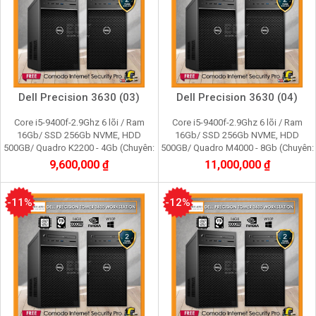
Dell Precision 3630 (03)
Dell Precision 3630 (04)
Core i5-9400f-2.9Ghz 6 lõi / Ram
Core i5-9400f-2.9Ghz 6 lõi / Ram
16Gb/ SSD 256Gb NVME, HDD
16Gb/ SSD 256Gb NVME, HDD
500GB/ Quadro K2200 - 4Gb (Chuyên:
500GB/ Quadro M4000 - 8Gb (Chuyên:
Xử lý đồ họa 3Dmax, photo shop,
Xử lý đồ họa 3Dmax, photo shop,
9,600,000 ₫
11,000,000 ₫
corel, film 2K)
corel, film 2K)
-11%
-12%