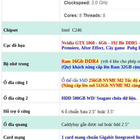
Chipset
Intel C246
Nvidia GTX 1060 - 6Gb - 192 Bit DDR5 
Cạc đồ họa
Premiere, After Effect, Cầy game Pubg 
16Gb DDR4
Ram
(với 4 khe cho phép n
Bộ nhớ trong
(Quý khách nâng cấp lên Ram 32GB cộn
Ổ thể rắn SSD
256GB NVME M2 Tốc độ
Ổ đĩa cứng 1
(Nâng cấp lên ssd 512Gb NVME M2 cộng
Ổ đĩa cứng 2
HDD 500GB WD/ Seagate chứa dữ liệu.
Hỗ trợ ổ cứng
6 ổ chuẩn Sata 2.5" hoặc 3.5"
Ổ đĩa quang
Caddybay gắn được ssd hoặc hdd 2.5"
Card mạng
1 card mang chuẩn Gigabit Integrated 