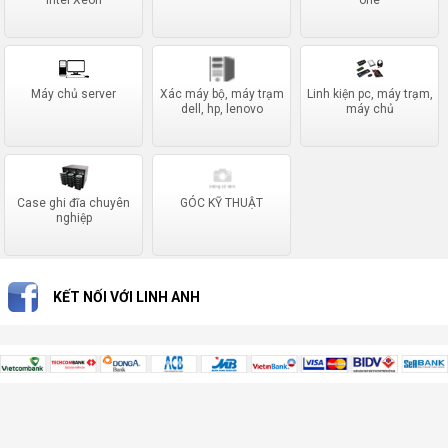
Intel Xeon
one
Máy chủ server
Xác máy bộ, máy trạm
Linh kiện pc, máy trạm,
dell, hp, lenovo
máy chủ
Case ghi đĩa chuyên
GÓC KỸ THUẬT
nghiệp
KẾT NỐI VỚI LINH ANH