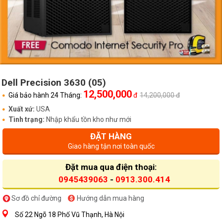
Dell Precision 3630 (05)
12,500,000
Giá bảo hành 24 Tháng:
đ
14,200,000 đ
Xuất xứ:
USA
Tình trạng:
Nhập khẩu tồn kho như mới
ĐẶT HÀNG
Giao hàng tận nơi toàn quốc
Đặt mua qua điện thoại:
0945439063
-
0913.300.414
Sơ đồ chỉ đường
Hướng dẫn mua hàng
Số 22 Ngõ 18 Phố Vũ Thạnh, Hà Nội