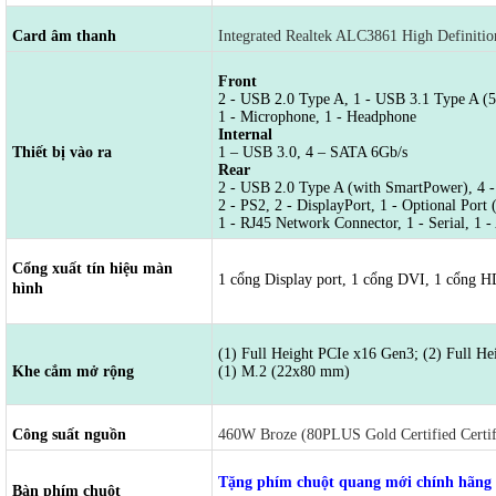
Card âm thanh
Integrated Realtek ALC3861 High Definitio
Front
2 - USB 2.0 Type A, 1 - USB 3.1 Type A (5
1 - Microphone, 1 - Headphone
Internal
Thiết bị vào ra
1 – USB 3.0, 4 – SATA 6Gb/s
Rear
2 - USB 2.0 Type A (with SmartPower), 4 
2 - PS2, 2 - DisplayPort, 1 - Optional P
1 - RJ45 Network Connector, 1 - Serial, 1 -
Cổng xuất tín hiệu màn
1 cổng Display port, 1 cổng DVI, 1 cổng H
hình
(1) Full Height PCIe x16 Gen3; (2) Full He
Khe cắm mở rộng
(1) M.2 (22x80 mm)
Công suất nguồn
460W Broze (80PLUS Gold Certified Certif
Tặng phím chuột quang mới chính hãng
Bàn phím chuột