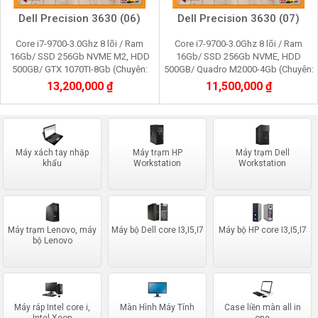
Dell Precision 3630 (06)
Dell Precision 3630 (07)
Core i7-9700-3.0Ghz 8 lõi / Ram
Core i7-9700-3.0Ghz 8 lõi / Ram
16Gb/ SSD 256Gb NVME M2, HDD
16Gb/ SSD 256Gb NVME, HDD
500GB/ GTX 1070TI-8Gb (Chuyên:
500GB/ Quadro M2000-4Gb (Chuyên:
Dựng, render 3D, Video 4K, cầy game)
Xử lý đồ họa 3Dmax, photo shop,
13,200,000 ₫
11,500,000 ₫
corel, film 2K)
Máy xách tay nhập
Máy trạm HP
Máy trạm Dell
khẩu
Workstation
Workstation
Máy trạm Lenovo, máy
Máy bộ Dell core I3,I5,I7
Máy bộ HP core I3,I5,I7
bộ Lenovo
Máy ráp Intel core i,
Màn Hình Máy Tính
Case liền màn all in