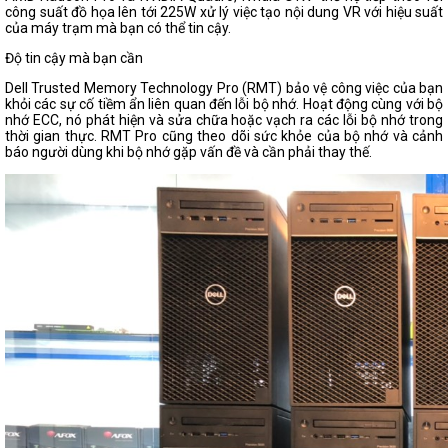
công suất đồ họa lên tới 225W xử lý việc tạo nội dung VR với hiệu suất
của máy trạm mà bạn có thể tin cậy.
Độ tin cậy mà bạn cần
Dell Trusted Memory Technology Pro (RMT) bảo vệ công việc của bạn
khỏi các sự cố tiềm ẩn liên quan đến lỗi bộ nhớ. Hoạt động cùng với bộ
nhớ ECC, nó phát hiện và sửa chữa hoặc vạch ra các lỗi bộ nhớ trong
thời gian thực. RMT Pro cũng theo dõi sức khỏe của bộ nhớ và cảnh
báo người dùng khi bộ nhớ gặp vấn đề và cần phải thay thế.