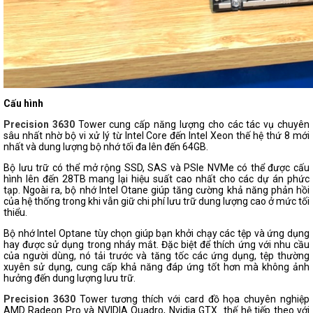
Cấu hình
Precision 3630
Tower cung cấp năng lượng cho các tác vụ chuyên
sâu nhất nhờ bộ vi xử lý từ Intel Core đến Intel Xeon thế hệ thứ 8 mới
nhất và dung lượng bộ nhớ tối đa lên đến 64GB.
Bộ lưu trữ có thể mở rộng SSD, SAS và PSIe NVMe có thể được cấu
hình lên đến 28TB mang lại hiệu suất cao nhất cho các dự án phức
tạp. Ngoài ra, bộ nhớ Intel Otane giúp tăng cường khả năng phản hồi
của hệ thống trong khi vẫn giữ chi phí lưu trữ dung lượng cao ở mức tối
thiểu.
Bộ nhớ Intel Optane tùy chọn giúp bạn khởi chạy các tệp và ứng dụng
hay được sử dụng trong nháy mắt. Đặc biệt để thích ứng với nhu cầu
của người dùng, nó tải trước và tăng tốc các ứng dụng, tệp thường
xuyên sử dụng, cung cấp khả năng đáp ứng tốt hơn mà không ảnh
hưởng đến dung lượng lưu trữ.
Precision 3630
Tower tương thích với card đồ họa chuyên nghiệp
AMD Radeon Pro và NVIDIA Quadro, Nvidia GTX
thế hệ tiếp theo với