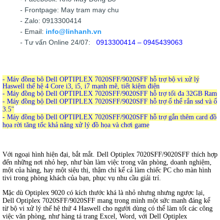
- Frontpage: May tram may chu
- Zalo: 0913300414
- Email:
info@linhanh.vn
- Tư vấn Online 24/07:
0913300414 – 0945439063
- Máy đồng bộ Dell OPTIPLEX 7020SFF/9020SFF hỗ trợ bộ vi xử lý
Haswell thế hệ 4 Core i3, i5, i7 mạnh mẽ, tiết kiệm điện
- Máy đồng bộ Dell
OPTIPLEX 7020SFF/9020SFF hỗ trợ tối đa 32GB Ram
- Máy đồng bộ Dell
OPTIPLEX
7020SFF/9020SFF hỗ trợ ổ thể rắn ssd và ổ
3.5"
- Máy đồng bộ Dell
OPTIPLEX
7020SFF/9020SFF hỗ trợ gắn thêm card đồ
họa rời tăng tốc khả năng xử lý đồ họa và chơi game
Với ngoại hình hiện đại, bắt mắt. Dell Optiplex 7020SFF/9020SFF thích hợp
đến những nơi nhỏ hep, như bàn làm việc trong văn phòng, doanh nghiệm,
một của hàng, hay một siệu thị, thậm chí kể cả làm chiếc PC cho màn hình
tivi trong phòng khách của bạn, phục vụ nhu cầu giải trí.
Mặc dù Optiplex 9020 có kích thước khá là nhỏ nhưng nhưng ngược lại,
Dell Optiplex 7020SFF/9020SFF mang trong mình một sức manh đáng kể
từ bộ vi xử lý thế hệ thứ 4 Haswell cho người dùng có thể làm tốt các công
việc văn phòng, như hàng tá trang Excel, Word, với Dell Optiplex