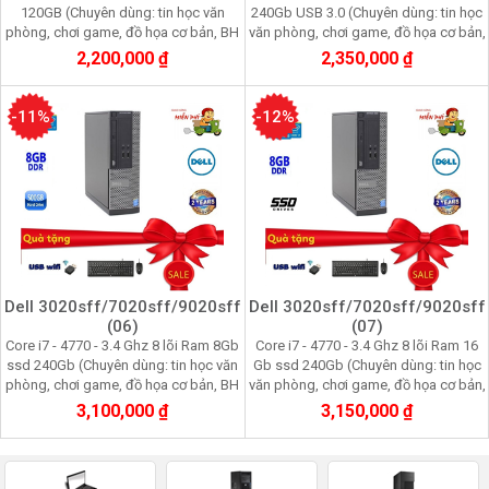
120GB (Chuyên dùng: tin học văn
240Gb USB 3.0 (Chuyên dùng: tin học
phòng, chơi game, đồ họa cơ bản, BH
văn phòng, chơi game, đồ họa cơ bản,
24 tháng)
BH 24 tháng)
2,200,000 ₫
2,350,000 ₫
-11%
-12%
Dell 3020sff/7020sff/9020sff
Dell 3020sff/7020sff/9020sff
(06)
(07)
Core i7 - 4770 - 3.4 Ghz 8 lõi Ram 8Gb
Core i7 - 4770 - 3.4 Ghz 8 lõi Ram 16
ssd 240Gb (Chuyên dùng: tin học văn
Gb ssd 240Gb (Chuyên dùng: tin học
phòng, chơi game, đồ họa cơ bản, BH
văn phòng, chơi game, đồ họa cơ bản,
24 tháng)
BH 24 tháng)
3,100,000 ₫
3,150,000 ₫