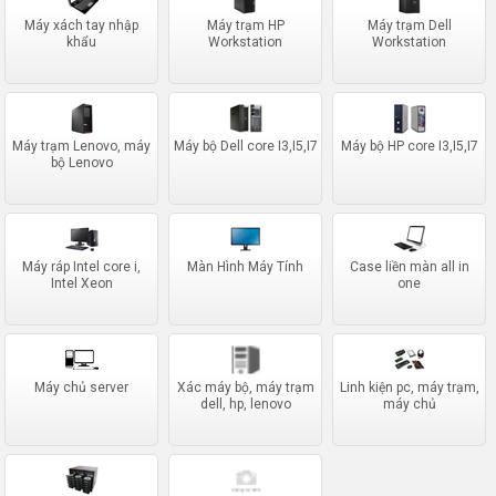
Máy xách tay nhập
Máy trạm HP
Máy trạm Dell
khẩu
Workstation
Workstation
Máy trạm Lenovo, máy
Máy bộ Dell core I3,I5,I7
Máy bộ HP core I3,I5,I7
bộ Lenovo
Máy ráp Intel core i,
Màn Hình Máy Tính
Case liền màn all in
Intel Xeon
one
Máy chủ server
Xác máy bộ, máy trạm
Linh kiện pc, máy trạm,
dell, hp, lenovo
máy chủ