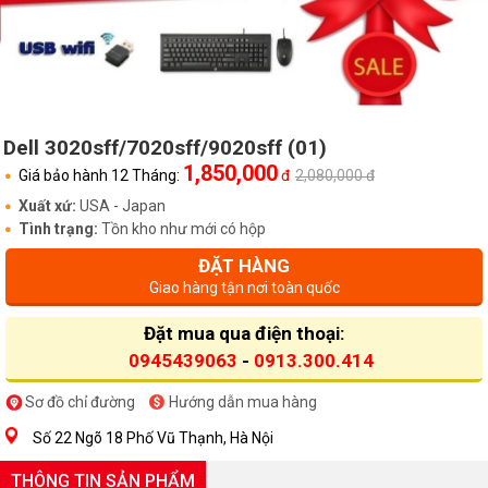
Dell 3020sff/7020sff/9020sff (01)
1,850,000
Giá bảo hành 12 Tháng:
đ
2,080,000 đ
Xuất xứ:
USA - Japan
Tình trạng:
Tồn kho như mới có hộp
ĐẶT HÀNG
Giao hàng tận nơi toàn quốc
Đặt mua qua điện thoại:
0945439063
-
0913.300.414
Sơ đồ chỉ đường
Hướng dẫn mua hàng
Số 22 Ngõ 18 Phố Vũ Thạnh, Hà Nội
THÔNG TIN SẢN PHẨM