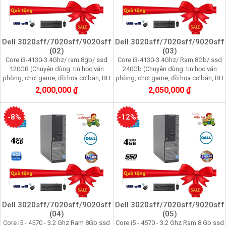
Dell 3020sff/7020sff/9020sff
Dell 3020sff/7020sff/9020sff
(02)
(03)
Core i3-4130-3.4Ghz/ ram 8gb/ ssd
Core i3-4130-3.4Ghz/ Ram 8Gb/ ssd
120GB (Chuyên dùng: tin học văn
240Gb (Chuyên dùng: tin học văn
phòng, chơi game, đồ họa cơ bản, BH
phòng, chơi game, đồ họa cơ bản, BH
24 tháng)
24 tháng)
2,000,000 ₫
2,050,000 ₫
-8%
-12%
Dell 3020sff/7020sff/9020sff
Dell 3020sff/7020sff/9020sff
(04)
(05)
Core i5 - 4570 - 3.2 Ghz Ram 8Gb ssd
Core i5 - 4570 - 3.2 Ghz Ram 8 Gb ssd