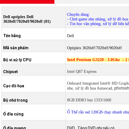
Chuyên dùng:
Dell optiplex Dell
- Chơi game nhẹ nhàng, xử lý đồ họa
3020sff/7020sff/9020sff (01)
- Tin học văn phòng, xử lý dữ liệu kế
Tên hãng
Dell
Mã sản phẩm
Optiplex 3020sff/7020sff/9020sff
Bộ vi xử lý CPU
Intel Pentium G3220 - 3.0Ghz – 2 
Chipset
Intel Q87 Express
Onboard Integrated Intel® HD Graphi
Cạc đồ họa
photosh
nhẹ, xử lý đồ họa Autaocad,
Bộ nhớ trong
8GB DDR3 bus 1333/1600
Ổ Thể rắn ssd 120GB chạy nhanh như
Ổ đĩa cứng
Ổ đĩa quang
DVD . Tặng DVD ghi nếu có