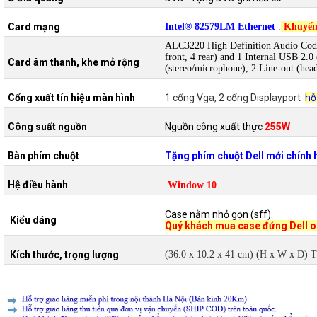
Card mạng
Intel® 82579LM Ethernet
.
Khuyến
ALC3220 High Definition Audio Codec,
front, 4 rear) and 1 Internal USB 2.0
Card âm thanh, khe mở rộng
(stereo/microphone), 2 Line-out (hea
Cổng xuất tín hiệu màn hình
1 cổng Vga, 2 cổng Displayport
hỗ
Công suất nguồn
Nguồn công xuất thực
255W
Bàn phím chuột
Tặng phím chuột Dell mới chính
Hệ điều hành
Window 10
Case nằm nhỏ gọn (sff).
Kiểu dáng
Quý khách mua case đứng Dell 
Kích thước, trọng lượng
(36.0 x 10.2 x 41 cm) (H x W x D) T