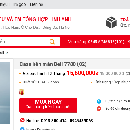
thiệu
|
Trả góp
|
Liên hệ
|
Mua hàng:
0243.5745512(101)
- 
ell
Case liền màn Dell 7780 (02)
15,800,000
Giá bảo hành 12 Tháng:
đ
18,000,000 đ
(C
Xuất xứ : USA - Japan
Tình trạng : Đẹp như 
MUA NGAY
Hướng dẫn mu
Giao hàng trên toàn quốc
Sơ đồ chỉ đườn
Hotline:
0913.300.414
-
0945439063