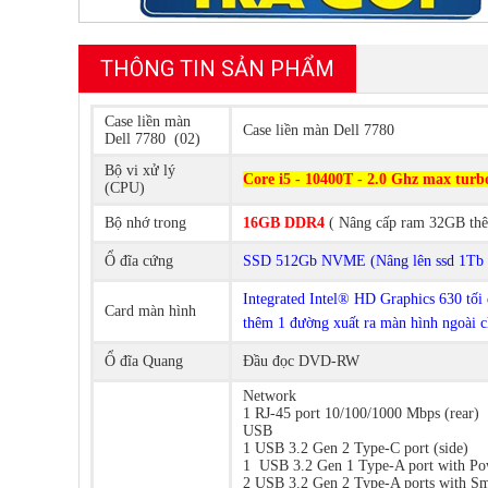
THÔNG TIN SẢN PHẨM
Case liền màn
Case liền màn Dell 7780
Dell 7780 (02)
Bộ vi xử lý
Core i5 - 10400T - 2.0 Ghz max turbo
(CPU)
Bộ nhớ trong
16GB DDR4
( Nâng cấp ram 32GB th
Ổ đĩa cứng
SSD 512Gb NVME (Nâng lên ssd 1Tb 
Integrated Intel® HD Graphics 630 tối 
Card màn hình
thêm 1 đường xuất ra màn hình ngoài c
Ổ đĩa Quang
Đầu đọc DVD-RW
Network
1 RJ-45 port 10/100/1000 Mbps (rear)
USB
1 USB 3.2 Gen 2 Type-C port (side)
1 USB 3.2 Gen 1 Type-A port with Pow
2 USB 3.2 Gen 2 Type-A ports with Sm