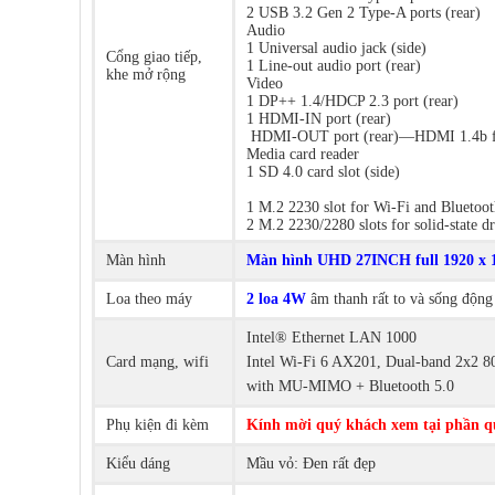
2 USB 3.2 Gen 2 Type-A ports (rear)
Audio
1 Universal audio jack (side)
Cổng giao tiếp,
1 Line-out audio port (rear)
khe mở rộng
Video
1 DP++ 1.4/HDCP 2.3 port (rear)
1 HDMI-IN port (rear)
HDMI-OUT port (rear)—HDMI 1.4b for
Media card reader
1 SD 4.0 card slot (side)
1 M.2 2230 slot for Wi-Fi and Bluetoot
2 M.2 2230/2280 slots for solid-state d
Màn hình
Màn hình UHD 27INCH full 1920 x 1
Loa theo máy
2 loa 4W
âm thanh rất to và sống độn
Intel® Ethernet LAN 1000
Card mạng, wifi
Intel Wi-Fi 6 AX201, Dual-band 2x2 8
with MU-MIMO + Bluetooth 5.0
Phụ kiện đi kèm
Kính mời quý khách xem tại phần q
Kiểu dáng
Mầu vỏ: Đen rất đẹp