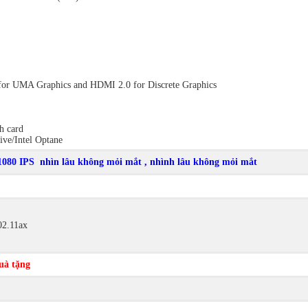
 UMA Graphics and HDMI 2.0 for Discrete Graphics
h card
rive/Intel Optane
080 IPS nhìn lâu không mỏi mắt ,
nhình lâu không mỏi mắt
g
02.11ax
uà tặng