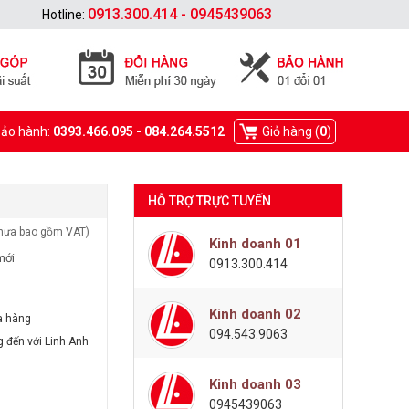
0913.300.414 - 0945439063
Hotline:
Bảo hành:
0393.466.095 - 084.264.5512
Giỏ hàng (
0
)
HỖ TRỢ TRỰC TUYẾN
hưa bao gồm VAT)
Kinh doanh 01
mới
0913.300.414
Kinh doanh 02
a hàng
094.543.9063
g đến với Linh Anh
Kinh doanh 03
0945439063