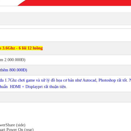
 3.6Ghz - 6 lõi 12 luồng
êm 2.000.000Đ)
thêm 800.000Đ)
đa 1.7Ghz chơi game và xử lý đồ họa cơ bản như Autocad, Photoshop rất tốt. 
huẩn HDMI + Displayprt rất thuận tiện.
erShare (side)
art Power On (rear)